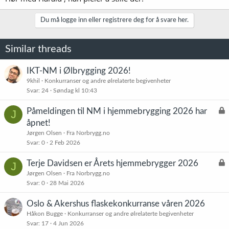
Du må logge inn eller registrere deg for å svare her.
Similar threads
IKT-NM i Ølbrygging 2026!
9khil
Konkurranser og andre ølrelaterte begivenheter
Svar
24
Søndag kl 10:43
L
Påmeldingen til NM i hjemmebrygging 2026 har
J
å
åpnet!
s
Jørgen Olsen
Fra Norbrygg.no
t
Svar
0
2 Feb 2026
L
Terje Davidsen er Årets hjemmebrygger 2026
J
å
Jørgen Olsen
Fra Norbrygg.no
Svar
0
28 Mai 2026
s
t
Oslo & Akershus flaskekonkurranse våren 2026
Håkon Bugge
Konkurranser og andre ølrelaterte begivenheter
Svar
17
4 Jun 2026