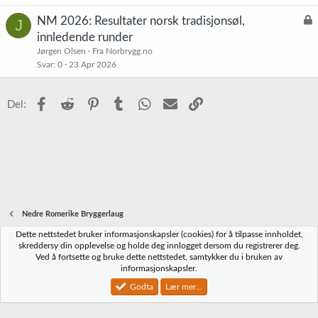
L
NM 2026: Resultater norsk tradisjonsøl,
J
å
innledende runder
s
Jørgen Olsen
Fra Norbrygg.no
t
Svar
0
23 Apr 2026
Facebook
Reddit
Pinterest
Tumblr
WhatsApp
E-post
Link
Del:
Nedre Romerike Bryggerlaug
Dette nettstedet bruker informasjonskapsler (cookies) for å tilpasse innholdet,
Norbrygg-default
skreddersy din opplevelse og holde deg innlogget dersom du registrerer deg.
Ved å fortsette og bruke dette nettstedet, samtykker du i bruken av
Kontakt oss
Vilkår og regler
Personvernregler
Hjelp
Hjem
R
informasjonskapsler.
S
S
Godta
Lær mer...
®
Community platform by XenForo
© 2010-2023 XenForo Ltd.