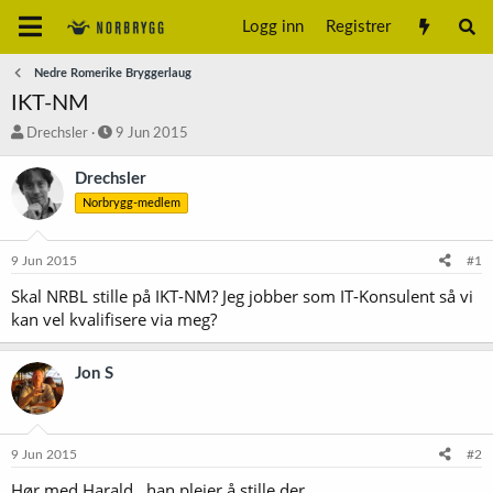
Logg inn
Registrer
Nedre Romerike Bryggerlaug
IKT-NM
T
S
Drechsler
9 Jun 2015
r
t
å
a
Drechsler
d
r
Norbrygg-medlem
s
t
t
d
a
a
9 Jun 2015
#1
r
t
t
o
Skal NRBL stille på IKT-NM? Jeg jobber som IT-Konsulent så vi
e
kan vel kvalifisere via meg?
r
Jon S
9 Jun 2015
#2
Hør med Harald , han pleier å stille der.