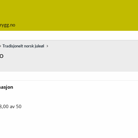
rygg.no
Tradisjonelt norsk juleøl
mo
masjon
8,00 av 50