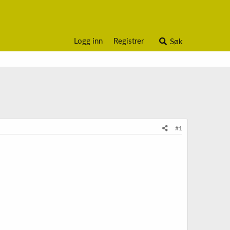
Logg inn
Registrer
Søk
#1