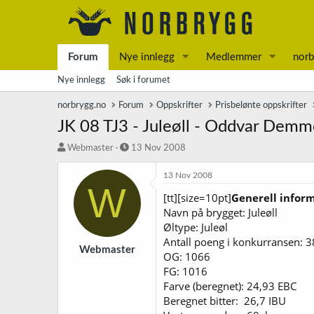
Forum
Nye innlegg
Medlemmer
norb
Nye innlegg
Søk i forumet
norbrygg.no
Forum
Oppskrifter
Prisbelønte oppskrifter
JK 08 TJ3 - Juleøll - Oddvar Dem
T
S
Webmaster
13 Nov 2008
r
t
å
a
13 Nov 2008
W
d
r
[tt][size=10pt]
Generell infor
s
t
Navn på brygget: Juleøll
t
d
a
a
Øltype: Juleøl
r
t
Antall poeng i konkurransen: 3
t
o
Webmaster
OG: 1066
e
FG: 1016
r
Farve (beregnet): 24,93 EBC
Beregnet bitter: 26,7 IBU