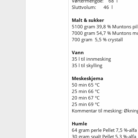
Vørtermengde: 68 l
Sluttvolum: 46 l
Malt & sukker
5100 gram 39,8 % Muntons pil
7000 gram 54,7 % Muntons m
700 gram 5,5 % crystall
Vann
35 l til innmesking
35 l til skylling
Meskeskjema
50 min 65 °C
25 min 66 °C
20 min 67 °C
25 min 69 °C
Kommentar til mesking: Økning f
Humle
64 gram perle Pellet 7,5 %-alf
30 gram spalt Pellet 5,3 %-alf