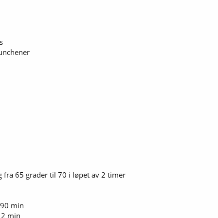
s
unchener
ra 65 grader til 70 i løpet av 2 timer
a 90 min
a 2 min