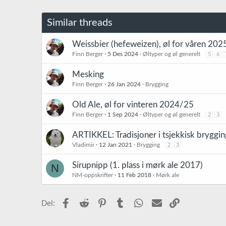
Similar threads
Weissbier (hefeweizen), øl for våren 202
Finn Berger
5 Des 2024
Øltyper og øl generelt
5
6
Mesking
Finn Berger
26 Jan 2024
Brygging
Old Ale, øl for vinteren 2024/25
Finn Berger
1 Sep 2024
Øltyper og øl generelt
2
3
ARTIKKEL: Tradisjoner i tsjekkisk bryggin
Vladimir
12 Jan 2021
Brygging
2
3
Sirupnipp (1. plass i mørk ale 2017)
N
NM-oppskrifter
11 Feb 2018
Mørk ale
Facebook
Reddit
Pinterest
Tumblr
WhatsApp
E-post
Link
Del: