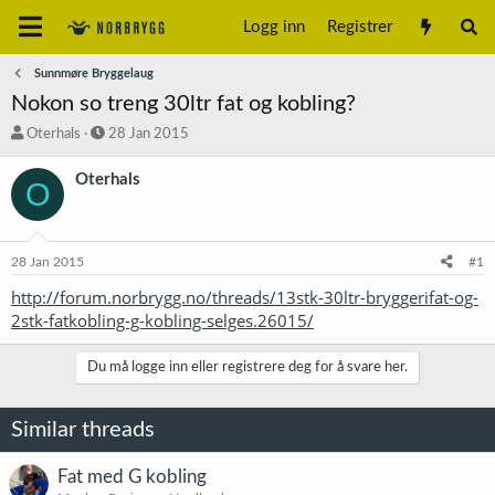
Logg inn
Registrer
Sunnmøre Bryggelaug
Nokon so treng 30ltr fat og kobling?
T
S
Oterhals
28 Jan 2015
r
t
å
a
Oterhals
O
d
r
s
t
t
d
a
a
28 Jan 2015
#1
r
t
t
o
http://forum.norbrygg.no/threads/13stk-30ltr-bryggerifat-og-
e
2stk-fatkobling-g-kobling-selges.26015/
r
Du må logge inn eller registrere deg for å svare her.
Similar threads
Fat med G kobling