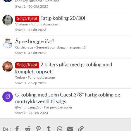
Monkey Business
Nordland
Svar
1
30 Okt 2025
Fat g-kobling 20/30l
Solgt/Kjøpt
Vladimir
For privatpersoner
Svar
1
4 Okt 2023
Åpne bryggerifat?
Gardebrygg
Generelt og nybegynnerspørsmål
Svar
4
4 Okt 2023
2 tiliters ølfat med g-kobling med
Solgt/Kjøpt
komplett oppsett
Torber
For privatpersoner
Svar
0
6 Sep 2022
G-kobling med John Guest 3/8'' hurtigkobling og
Ø
mottrykksventil til salgs
Øyvind Langgård
For privatpersoner
Svar
2
24 Feb 2023
Facebook
Reddit
Pinterest
Tumblr
WhatsApp
E-post
Link
Del: