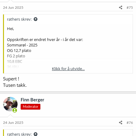
24 Jun 2025
#75
rathers skrev:
Hei,
Oppskriften er endret hver år - i år det var:
Sommarøl - 2025
OG 12,7 plato
FG 2 plato
10,8 EBC
36 IBU
Klikk for å utvide...
5,7% ABV
Supert !
Pils : 88,5%
Tusen takk.
Caramel 50 Viking: 3,8%
Dark Munich 25 ebc 7,7%
Finn Berger
Start of boil
Moderator
Magnum bittering. Avhengig av alpha av aroma humler.
Whirlpool
24 Jun 2025
#76
Cascade 1,25g per L
Simcoe 0,75 g per L
rathers skrev: