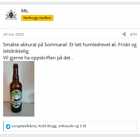
Oppdatert av moderator:
a
Oppskrifter som er lagt ut eller bekreftet av Andrew
k
Mc.
Pryl
-
oppskrift
s
Norbrygg-medlem
j
Svartekunst
-
oppskrift
o
Tomasmesse
-
oppskrift
n
e
20 Jun 2025
#70
r
Smakte akkurat på Sommarøl. Et lett humledrevet øl. Friskt og
:
lettdrikkelig.
Vil gjerne ha oppskriften på det .
R
Longstøylkånnj
,
Kold Brygg
,
erikraude
og 1 til
e
a