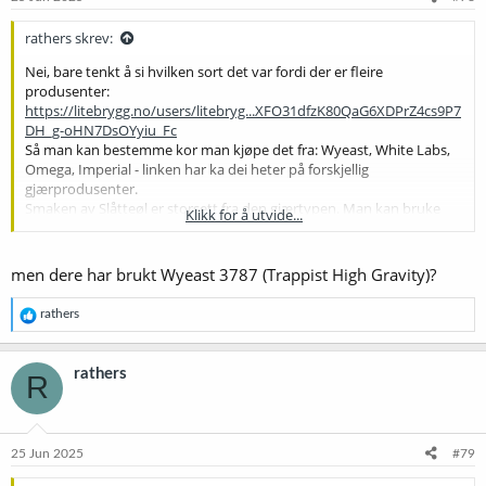
r
:
rathers skrev:
Nei, bare tenkt å si hvilken sort det var fordi der er fleire
produsenter:
https://litebrygg.no/users/litebryg...XFO31dfzK80QaG6XDPrZ4cs9P7
DH_g-oHN7DsOYyiu_Fc
Så man kan bestemme kor man kjøpe det fra: Wyeast, White Labs,
Omega, Imperial - linken har ka dei heter på forskjellig
gjærprodusenter.
Smaken av Slåtteøl er storsett fra den gjærtypen. Man kan bruke
Klikk for å utvide...
Chimay eller tørrgjær men smaken skal bli litt annerledes.
"Wyeast 3787 (Trappist High Gravity) and White Labs WLP530
men dere har brukt Wyeast 3787 (Trappist High Gravity)?
(Abbey Ale), both reputedly from Westmalle, are excellent choices.
Both yeasts produce a predominant ester character, complex and
R
rathers
reminiscent of pears, bubblegum, plums and citrus fruits. The
e
peppery spicy phenolic character melds well behind the esters. At
a
higher temperatures, these yeasts can contribute some banana into
k
rathers
R
the ester profile. At low temperatures, lower than 66 °F (19 °C), this
s
j
yeast can go into a permanent hibernation."
o
n
e
25 Jun 2025
#79
r
: