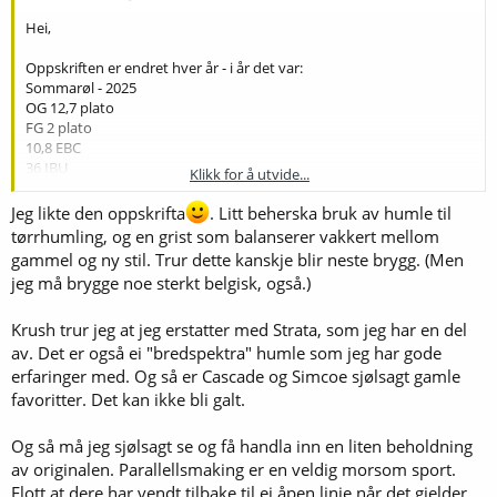
Dry hop
Hei,
Krush 1,25 g per L
Cascade 0,75 g per L
Oppskriften er endret hver år - i år det var:
Simcoe 0,75 g per L
Sommarøl - 2025
OG 12,7 plato
FG 2 plato
Mash at 47-65-72,5-78C
10,8 EBC
London gjær.
36 IBU
Klikk for å utvide...
Kjøle til 18c gjære 20c Tørrhumle etter primary gjæring i åpen
5,7% ABV
gjæringskar. Tørrhumle for 4 dager før kjøling.
Jeg likte den oppskrifta
. Litt beherska bruk av humle til
Pils : 88,5%
tørrhumling, og en grist som balanserer vakkert mellom
Caramel 50 Viking: 3,8%
gammel og ny stil. Trur dette kanskje blir neste brygg. (Men
Dark Munich 25 ebc 7,7%
jeg må brygge noe sterkt belgisk, også.)
Start of boil
Magnum bittering. Avhengig av alpha av aroma humler.
Krush trur jeg at jeg erstatter med Strata, som jeg har en del
av. Det er også ei "bredspektra" humle som jeg har gode
Whirlpool
erfaringer med. Og så er Cascade og Simcoe sjølsagt gamle
Cascade 1,25g per L
favoritter. Det kan ikke bli galt.
Simcoe 0,75 g per L
Og så må jeg sjølsagt se og få handla inn en liten beholdning
Dry hop
Krush 1,25 g per L
av originalen. Parallellsmaking er en veldig morsom sport.
Cascade 0,75 g per L
Flott at dere har vendt tilbake til ei åpen linje når det gjelder