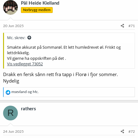
k
Pål Heide Kielland
s
Norbrygg-medlem
j
o
n
e
20 Jun 2025
#71
r
:
Mc. skrev:
Smakte akkurat på Sommarøl. Et lett humledrevet øl. Friskt og
lettdrikkelig.
Vil gjerne ha oppskriften på det .
Vis vedlegget 73052
Drakk en fersk sånn rett fra tapp i Florø i fjor sommer.
Nydelig
R
msevland
og
Mc.
e
a
k
rathers
R
s
j
o
n
e
24 Jun 2025
#72
r