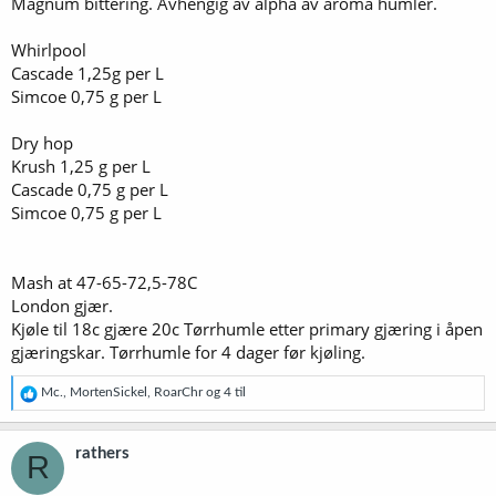
Magnum bittering. Avhengig av alpha av aroma humler.
Whirlpool
Cascade 1,25g per L
Simcoe 0,75 g per L
Dry hop
Krush 1,25 g per L
Cascade 0,75 g per L
Simcoe 0,75 g per L
Mash at 47-65-72,5-78C
London gjær.
Kjøle til 18c gjære 20c Tørrhumle etter primary gjæring i åpen
gjæringskar. Tørrhumle for 4 dager før kjøling.
R
Mc.
,
MortenSickel
,
RoarChr
og 4 til
e
a
k
rathers
R
s
j