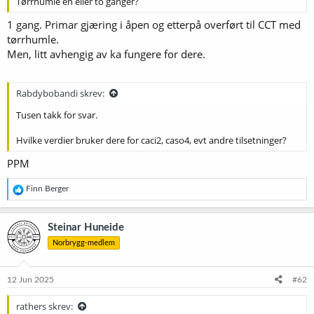
Tørrhumle én eller to ganger?
1 gang. Primar gjæring i åpen og etterpå overført til CCT med
tørrhumle.
Men, litt avhengig av ka fungere for dere.
Rabdybobandi skrev:
Tusen takk for svar.
Hvilke verdier bruker dere for caci2, caso4, evt andre tilsetninger?
PPM
R
Finn Berger
e
a
k
Steinar Huneide
s
Norbrygg-medlem
j
o
n
e
12 Jun 2025
#62
r
:
rathers skrev: