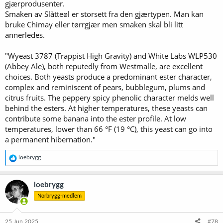
gjærprodusenter.
Smaken av Slåtteøl er storsett fra den gjærtypen. Man kan
bruke Chimay eller tørrgjær men smaken skal bli litt
annerledes.
"Wyeast 3787 (Trappist High Gravity) and White Labs WLP530
(Abbey Ale), both reputedly from Westmalle, are excellent
choices. Both yeasts produce a predominant ester character,
complex and reminiscent of pears, bubblegum, plums and
citrus fruits. The peppery spicy phenolic character melds well
behind the esters. At higher temperatures, these yeasts can
contribute some banana into the ester profile. At low
temperatures, lower than 66 °F (19 °C), this yeast can go into
a permanent hibernation."
R
loebrygg
e
a
k
loebrygg
s
Norbrygg-medlem
j
o
n
e
25 Jun 2025
#78