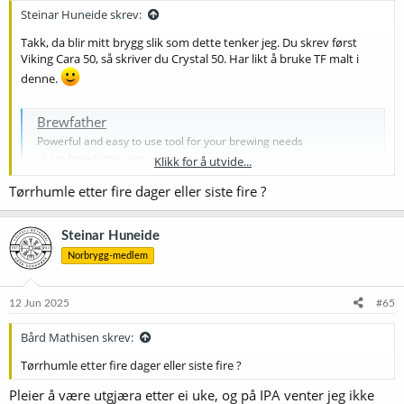
:
Steinar Huneide skrev:
Takk, da blir mitt brygg slik som dette tenker jeg. Du skrev først
Viking Cara 50, så skriver du Crystal 50. Har likt å bruke TF malt i
denne.
Brewfather
Powerful and easy to use tool for your brewing needs
share.brewfather.app
Klikk for å utvide...
Tørrhumle etter fire dager eller siste fire ?
Steinar Huneide
Norbrygg-medlem
12 Jun 2025
#65
Bård Mathisen skrev:
Tørrhumle etter fire dager eller siste fire ?
Pleier å være utgjæra etter ei uke, og på IPA venter jeg ikke