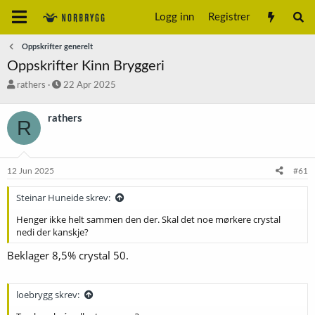
Logg inn
Registrer
Oppskrifter generelt
Oppskrifter Kinn Bryggeri
T
S
rathers
22 Apr 2025
r
t
å
a
rathers
R
d
r
s
t
t
d
a
a
12 Jun 2025
#61
r
t
t
o
Steinar Huneide skrev:
e
r
Henger ikke helt sammen den der. Skal det noe mørkere crystal
nedi der kanskje?
Beklager 8,5% crystal 50.
loebrygg skrev: