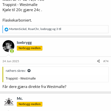
Trappist - Westmalle
Kjøle til 20c gjære 24c .
Flaskekarboniert.
R
MortenSickel
,
RoarChr
,
loebrygg
og 3 til
e
a
k
loebrygg
s
Norbrygg-medlem
j
o
n
e
24 Jun 2025
#74
r
:
rathers skrev:
Trappist - Westmalle
Får dere gjæra direkte fra Westmalle?
Mc.
Norbrygg-medlem