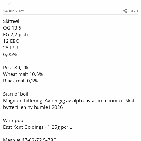
o
n
e
24 Jun 2025
#73
r
Slåtteøl
:
OG 13,5
FG 2,2 plato
12 EBC
25 IBU
6,05%
Pils : 89,1%
Wheat malt 10,6%
Black malt 0,3%
Start of boil
Magnum bittering. Avhengig av alpha av aroma humler. Skal
bytte til en ny humle i 2026
Whirlpool
East Kent Goldings - 1,25g per L
Mash at 47-62-72,5-78C