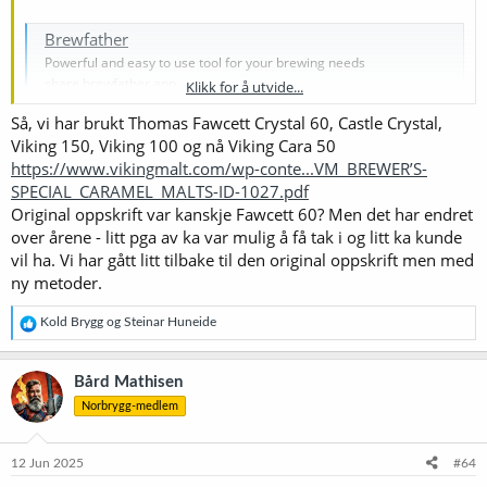
Brewfather
Powerful and easy to use tool for your brewing needs
share.brewfather.app
Klikk for å utvide...
Så, vi har brukt Thomas Fawcett Crystal 60, Castle Crystal,
Viking 150, Viking 100 og nå Viking Cara 50
https://www.vikingmalt.com/wp-conte...VM_BREWER’S-
SPECIAL_CARAMEL_MALTS-ID-1027.pdf
Original oppskrift var kanskje Fawcett 60? Men det har endret
over årene - litt pga av ka var mulig å få tak i og litt ka kunde
vil ha. Vi har gått litt tilbake til den original oppskrift men med
ny metoder.
R
Kold Brygg
og
Steinar Huneide
e
a
k
Bård Mathisen
s
Norbrygg-medlem
j
o
n
e
12 Jun 2025
#64
r