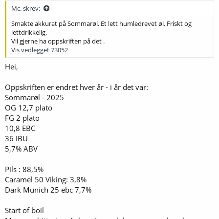
:
Mc. skrev:
Smakte akkurat på Sommarøl. Et lett humledrevet øl. Friskt og
lettdrikkelig.
Vil gjerne ha oppskriften på det .
Vis vedlegget 73052
Hei,
Oppskriften er endret hver år - i år det var:
Sommarøl - 2025
OG 12,7 plato
FG 2 plato
10,8 EBC
36 IBU
5,7% ABV
Pils : 88,5%
Caramel 50 Viking: 3,8%
Dark Munich 25 ebc 7,7%
Start of boil