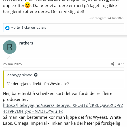
Simcoe 0,75 g per L
oppskrifter
. Da føler vi at dere er med på laget - og ikke
har glemt røttene deres. Det er viktig, det!
Mash at 47-65-72,5-78C
Sist redigert:
24 Jun 2025
London gjær.
Kjøle til 18c gjære 20c Tørrhumle etter primary gjæring i åpen
R
MortenSickel
og
rathers
e
gjæringskar. Tørrhumle for 4 dager før kjøling.
a
k
rathers
R
s
j
o
n
e
25 Jun 2025
#77
r
:
loebrygg skrev:
Får dere gjæra direkte fra Westmalle?
Nei, bare tenkt å si hvilken sort det var fordi der er fleire
produsenter:
https://litebrygg.no/users/litebryg...XFO31dfzK80QaG6XDPrZ
4cs9P7DH_g-oHN7DsOYyiu_Fc
Så man kan bestemme kor man kjøpe det fra: Wyeast, White
Labs, Omega, Imperial - linken har ka dei heter på forskjellig