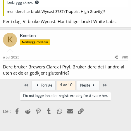
loebrygg skrev:
men dere har brukt Wyeast 3787 (Trappist High Gravity)?
Per i dag. Vi bruke Wyeast. Har tidliger brukt White Labs.
Knerten
K
Norbrygg-medlem
6 Jul 2025
#80
Dere bruker Brewers Clarex i Pryl. Bruker dere det i andre øl
uten at de er godkjent glutenfrie?
Først
Siste
4 av 10
Forrige
Neste
Du må logge inn eller registrere deg for å svare her.
Facebook
Reddit
Pinterest
Tumblr
WhatsApp
E-post
Link
Del: