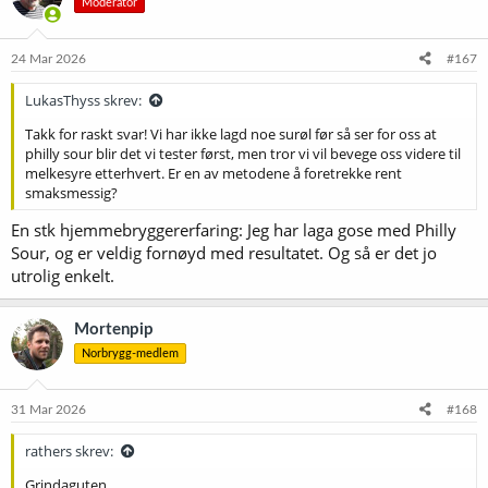
Moderator
24 Mar 2026
#167
LukasThyss skrev:
Takk for raskt svar! Vi har ikke lagd noe surøl før så ser for oss at
philly sour blir det vi tester først, men tror vi vil bevege oss videre til
melkesyre etterhvert. Er en av metodene å foretrekke rent
smaksmessig?
En stk hjemmebryggererfaring: Jeg har laga gose med Philly
Sour, og er veldig fornøyd med resultatet. Og så er det jo
utrolig enkelt.
Mortenpip
Norbrygg-medlem
31 Mar 2026
#168
rathers skrev:
Grindaguten