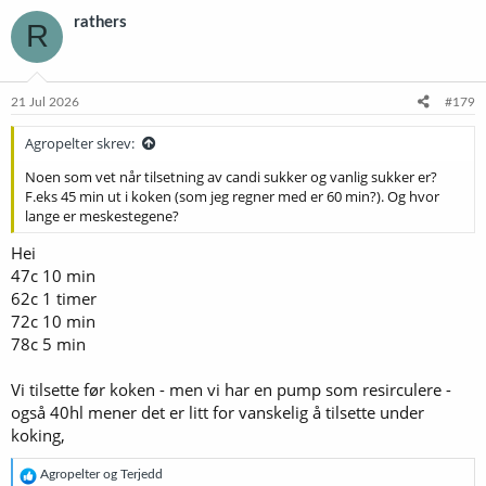
k
rathers
R
s
j
o
n
e
21 Jul 2026
#179
r
:
Agropelter skrev:
Noen som vet når tilsetning av candi sukker og vanlig sukker er?
F.eks 45 min ut i koken (som jeg regner med er 60 min?). Og hvor
lange er meskestegene?
Hei
47c 10 min
62c 1 timer
72c 10 min
78c 5 min
Vi tilsette før koken - men vi har en pump som resirculere -
også 40hl mener det er litt for vanskelig å tilsette under
koking,
R
Agropelter
og
Terjedd