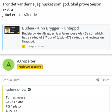
Tror det var denne jeg husket som god. Skal prøve Saison
ekstra
Jubel er jo strålende
Budeia - Kinn Bryggeri - Untappd
Budeia by Kinn Bryggeri is a Farmhouse Ale - Saison which
has a rating of 3.7 out of 5, with 473 ratings and reviews on
Untappd.
untappd.com
Agropelter
A
Norbrygg-medlem
22 Mai 2026
#175
rathers skrev:
Tomasmesse
OG 23 plato
FG 4 plato
43,5 EBC