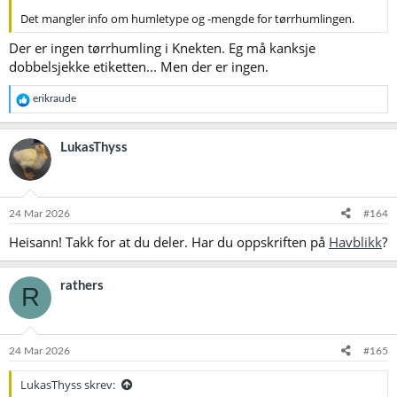
Det mangler info om humletype og -mengde for tørrhumlingen.
Der er ingen tørrhumling i Knekten. Eg må kanksje
dobbelsjekke etiketten... Men der er ingen.
R
erikraude
e
a
k
LukasThyss
s
j
o
n
e
24 Mar 2026
#164
r
Heisann! Takk for at du deler. Har du oppskriften på
Havblikk
?
:
rathers
R
24 Mar 2026
#165
LukasThyss skrev: