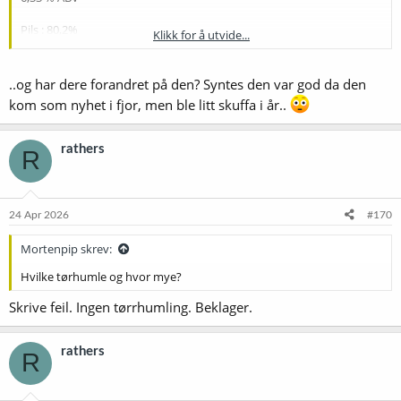
Pils : 80,2%
Klikk for å utvide...
Wheat malt Viking : 13%
Black 0,3%
Dextrose 6,5%
..og har dere forandret på den? Syntes den var god da den
kom som nyhet i fjor, men ble litt skuffa i år..
Start of boil
Magnum bittering. Avhengig av alpha av aroma humler.
rathers
R
Whirlpool
Tettnang 1,25 per L
Mash at 47-63-72,5-78C
24 Apr 2026
#170
Lallemand Farmhouse
Kjøle til 20c gjære 25c Tørrhumle etter primary gjæring i åpen
Mortenpip skrev:
gjæringskar. Bottle condition to 3 volumes.
Hvilke tørhumle og hvor mye?
Skrive feil. Ingen tørrhumling. Beklager.
rathers
R