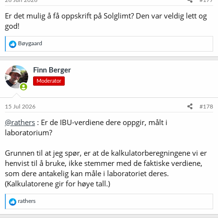
26 Jun 2026
#177
Er det mulig å få oppskrift på Solglimt? Den var veldig lett og
god!
R
Bøygaard
e
a
k
Finn Berger
s
Moderator
j
o
n
e
15 Jul 2026
#178
r
@rathers
: Er de IBU-verdiene dere oppgir, målt i
:
laboratorium?
Grunnen til at jeg spør, er at de kalkulatorberegningene vi er
henvist til å bruke, ikke stemmer med de faktiske verdiene,
som dere antakelig kan måle i laboratoriet deres.
(Kalkulatorene gir for høye tall.)
R
rathers
e
a