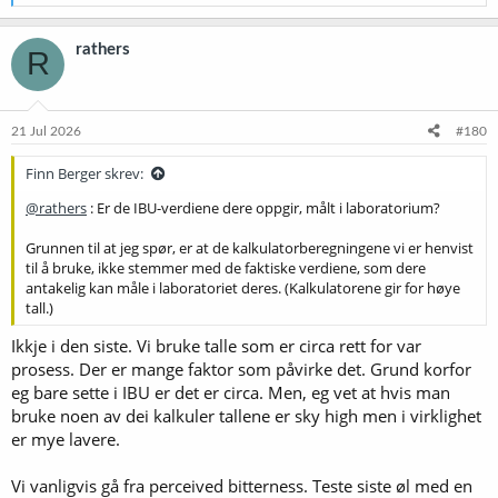
e
a
k
rathers
R
s
j
o
n
e
21 Jul 2026
#180
r
:
Finn Berger skrev:
@rathers
: Er de IBU-verdiene dere oppgir, målt i laboratorium?
Grunnen til at jeg spør, er at de kalkulatorberegningene vi er henvist
til å bruke, ikke stemmer med de faktiske verdiene, som dere
antakelig kan måle i laboratoriet deres. (Kalkulatorene gir for høye
tall.)
Ikkje i den siste. Vi bruke talle som er circa rett for var
prosess. Der er mange faktor som påvirke det. Grund korfor
eg bare sette i IBU er det er circa. Men, eg vet at hvis man
bruke noen av dei kalkuler tallene er sky high men i virklighet
er mye lavere.
Vi vanligvis gå fra perceived bitterness. Teste siste øl med en