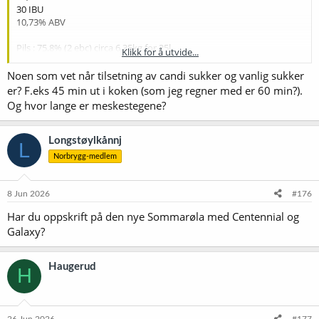
30 IBU
10,73% ABV
Pils : 75,8% (2 ebc) circa 6,35kg for 25l
Klikk for å utvide...
Caramel 300 Viking: 4,2% (18 ebc) circa 0,33kg for 25l
Carafa Special 2: 1,1% (6 ebc) circa 80g for 25l
Noen som vet når tilsetning av candi sukker og vanlig sukker
Candi sukker 78% - 10,5% (19,8 ebc) circa 0,65kg for 25l
er? F.eks 45 min ut i koken (som jeg regner med er 60 min?).
Vanlig hvit sukker - 8,4% circa 0,8kg for 25l
Og hvor lange er meskestegene?
Magnum bittering: 22/23 IBU circa 20g for 25l
Bobek aroma: 3 IBU circa 20g for 25l
Longstøylkånnj
L
Fuggles aroma: 3 IBU circa 20g for 25l
Norbrygg-medlem
Mash at 47-62-72,5-78C
Abbey gjær (white labs, wyeast eller BE 256) - Westmalle strain
8 Jun 2026
#176
Kjøle til 19c gjære 24c
Har du oppskrift på den nye Sommarøla med Centennial og
Galaxy?
Haugerud
H