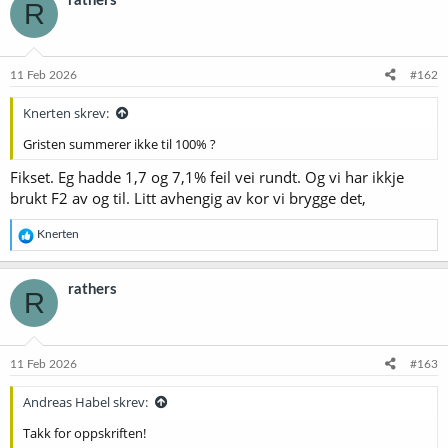
rathers
R
11 Feb 2026
#162
Knerten skrev:
Gristen summerer ikke til 100% ?
Fikset. Eg hadde 1,7 og 7,1% feil vei rundt. Og vi har ikkje
brukt F2 av og til. Litt avhengig av kor vi brygge det,
R
Knerten
e
a
k
rathers
R
s
j
o
n
e
11 Feb 2026
#163
r
:
Andreas Habel skrev:
Takk for oppskriften!