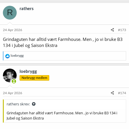
rathers
R
24 Apr 2026
#173
Grindaguten har alltid vært Farmhouse. Men , jo vi bruke B3
134 i Jubel og Saison Ekstra
R
loebrygg
e
a
k
loebrygg
s
Norbrygg-medlem
j
o
n
e
24 Apr 2026
#174
r
:
rathers skrev:
Grindaguten har alltid vært Farmhouse. Men , jo vi bruke B3 134 i
Jubel og Saison Ekstra