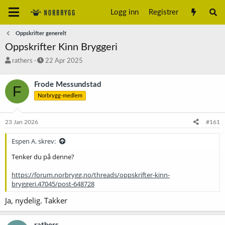
Logg inn
Registrer
Oppskrifter generelt
Oppskrifter Kinn Bryggeri
T
S
rathers
22 Apr 2025
r
t
å
a
Frode Messundstad
F
d
r
Norbrygg-medlem
s
t
t
d
a
a
23 Jan 2026
#161
r
t
t
o
Espen A. skrev:
e
r
Tenker du på denne?
https://forum.norbrygg.no/threads/oppskrifter-kinn-
bryggeri.47045/post-648728
Ja, nydelig. Takker