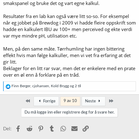
smakspanel og bruke det og vart egne kalkul.
Resultater fra en lab kan også være litt so-so. For eksempel
når eg jobbet på Brewdog i 2009 vi hadde fleire oppskrift som
hadde en kalkulert IBU av 100+ men perceived og ekte verdi
var mye mindre pH, utilisation etc.
Men, på den same måte. Tørrhumling har ingen bittering
effekt hvis man følge kalkuller, men vi vet fra erfaring at det
gir litt.
Beklager for en litt rar svar, men det er enkelere med en prate
over en øl enn å forklare på en tråd.
R
Finn Berger
,
cjohansen
,
Kold Brygg
og 2 til
e
a
k
Først
Siste
9 av 10
Forrige
Neste
s
j
Du må logge inn eller registrere deg for å svare her.
o
n
e
Facebook
Reddit
Pinterest
Tumblr
WhatsApp
E-post
Link
Del:
r
: