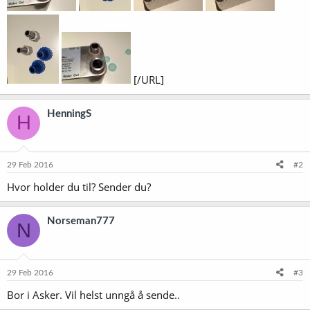
[/URL]
HenningS
H
29 Feb 2016
#2
Hvor holder du til? Sender du?
Norseman777
N
29 Feb 2016
#3
Bor i Asker. Vil helst unngå å sende..