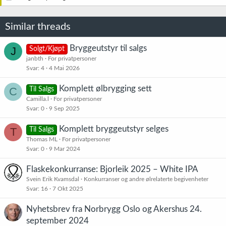
Similar threads
Bryggeutstyr til salgs
J
Solgt/Kjøpt
janbth
For privatpersoner
Svar
4
4 Mai 2026
Komplett ølbrygging sett
C
Til Salgs
Camilla.l
For privatpersoner
Svar
0
9 Sep 2025
Komplett bryggeutstyr selges
T
Til Salgs
Thomas ML
For privatpersoner
Svar
0
9 Mar 2024
Flaskekonkurranse: Bjorleik 2025 – White IPA
Svein Erik Kvamsdal
Konkurranser og andre ølrelaterte begivenheter
Svar
16
7 Okt 2025
Nyhetsbrev fra Norbrygg Oslo og Akershus 24.
september 2024