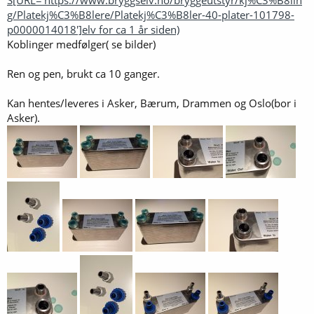
g/Platekj%C3%B8lere/Platekj%C3%B8ler-40-plater-101798-
p0000014018']elv for ca 1 år siden)
Koblinger medfølger( se bilder)
Ren og pen, brukt ca 10 ganger.
Kan hentes/leveres i Asker, Bærum, Drammen og Oslo(bor i
Asker).