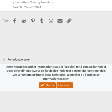
john petter
Oslo og Akershus
Svar
0
24 Sep 2024
Facebook
Reddit
Pinterest
Tumblr
WhatsApp
E-post
Link
Del:
For privatpersoner
Dette nettstedet bruker informasjonskapsler (cookies) for å tilpasse innholdet,
Norbrygg-default
skreddersy din opplevelse og holde deg innlogget dersom du registrerer deg.
Ved å fortsette og bruke dette nettstedet, samtykker du i bruken av
Kontakt oss
Vilkår og regler
Personvernregler
Hjelp
Hjem
R
informasjonskapsler.
S
S
Godta
Lær mer...
®
Community platform by XenForo
© 2010-2023 XenForo Ltd.