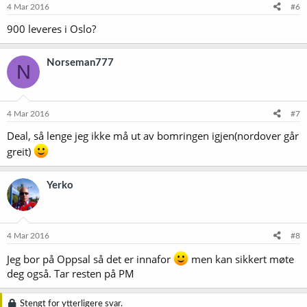
4 Mar 2016
#6
900 leveres i Oslo?
Norseman777
N
4 Mar 2016
#7
Deal, så lenge jeg ikke må ut av bomringen igjen(nordover går
greit)
Yerko
4 Mar 2016
#8
Jeg bor på Oppsal så det er innafor
men kan sikkert møte
deg også. Tar resten på PM
Stengt for ytterligere svar.