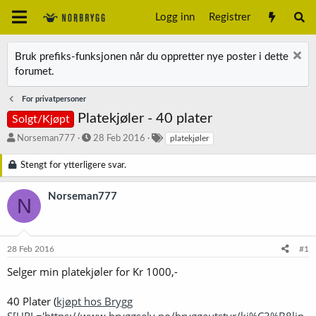
Logg inn
Registrer
Bruk prefiks-funksjonen når du oppretter nye poster i dette
forumet.
For privatpersoner
Platekjøler - 40 plater
Solgt/Kjøpt
T
S
S
Norseman777
28 Feb 2016
platekjøler
r
t
t
å
a
i
Stengt for ytterligere svar.
d
r
k
s
t
k
Norseman777
N
t
d
o
a
a
r
r
t
d
t
o
28 Feb 2016
#1
e
r
Selger min platekjøler for Kr 1000,-
40 Plater (
kjøpt hos Brygg
S[URL='https://www.bryggselv.no/bryggeutstyr/kj%C3%B8lin