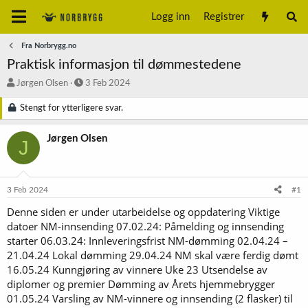
Logg inn
Registrer
Fra Norbrygg.no
Praktisk informasjon til dømmestedene
T
S
Jørgen Olsen
3 Feb 2024
r
t
å
a
Stengt for ytterligere svar.
d
r
s
t
Jørgen Olsen
J
t
d
a
a
r
t
t
o
3 Feb 2024
#1
e
r
Denne siden er under utarbeidelse og oppdatering Viktige
datoer NM-innsending 07.02.24: Påmelding og innsending
starter 06.03.24: Innleveringsfrist NM-dømming 02.04.24 –
21.04.24 Lokal dømming 29.04.24 NM skal være ferdig dømt
16.05.24 Kunngjøring av vinnere Uke 23 Utsendelse av
diplomer og premier Dømming av Årets hjemmebrygger
01.05.24 Varsling av NM-vinnere og innsending (2 flasker) til