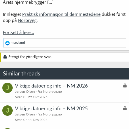
Årets hjemmebrygger […]
Innlegget
Praktisk informasjon til dømmestedene
dukket først
opp på
Norbrygg
.
Fortsett å lese...
R
msevland
e
a
k
Stengt for ytterligere svar.
s
j
o
Similar threads
n
e
r
L
Viktige datoer og info – NM 2026
J
:
å
Jørgen Olsen
Fra Norbrygg.no
Svar
0
29 Okt 2025
s
t
L
Viktige datoer og info – NM 2025
J
å
Jørgen Olsen
Fra Norbrygg.no
Svar
0
11 Des 2024
s
t