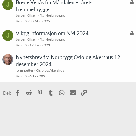
L
Brede Venås fra Måndalen er årets
J
å
hjemmebrygger
s
Jørgen Olsen
Fra Norbrygg.no
t
Svar
0
30 Mai 2025
L
Viktig informasjon om NM 2024
J
å
Jørgen Olsen
Fra Norbrygg.no
Svar
0
17 Sep 2023
s
t
Nyhetsbrev fra Norbrygg Oslo og Akershus 12.
desember 2024
john petter
Oslo og Akershus
Svar
0
6 Jan 2025
Facebook
Reddit
Pinterest
Tumblr
WhatsApp
E-post
Link
Del: