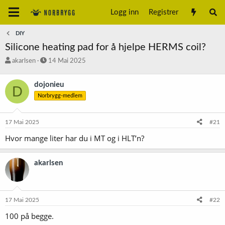
Logg inn
Registrer
DIY
Silicone heating pad for å hjelpe HERMS coil?
T
S
akarlsen
14 Mai 2025
r
t
å
a
dojonieu
D
d
r
Norbrygg-medlem
s
t
t
d
a
a
17 Mai 2025
#21
r
t
t
o
Hvor mange liter har du i MT og i HLT’n?
e
r
akarlsen
17 Mai 2025
#22
100 på begge.