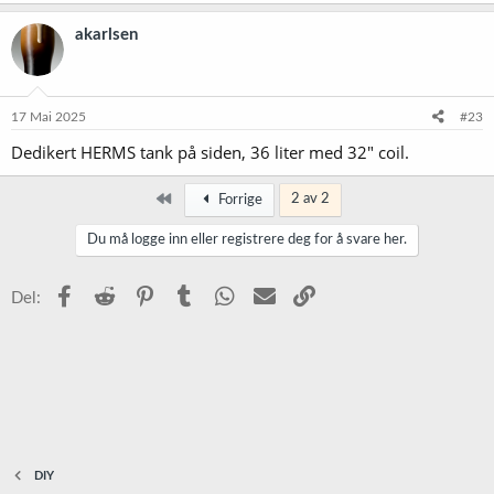
akarlsen
17 Mai 2025
#23
Dedikert HERMS tank på siden, 36 liter med 32" coil.
Først
2 av 2
Forrige
Du må logge inn eller registrere deg for å svare her.
Facebook
Reddit
Pinterest
Tumblr
WhatsApp
E-post
Link
Del:
DIY