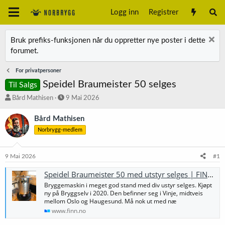
Logg inn
Registrer
Bruk prefiks-funksjonen når du oppretter nye poster i dette
forumet.
For privatpersoner
Speidel Braumeister 50 selges
Til Salgs
T
S
Bård Mathisen
9 Mai 2026
r
t
å
a
Bård Mathisen
d
r
Norbrygg-medlem
s
t
t
d
a
a
9 Mai 2026
#1
r
t
t
o
Speidel Braumeister 50 med utstyr selges | FINN-torget
e
Bryggemaskin i meget god stand med div ustyr selges. Kjøpt
r
ny på Bryggselv i 2020. Den befinner seg i Vinje, midtveis
mellom Oslo og Haugesund. Må nok ut med næ
www.finn.no