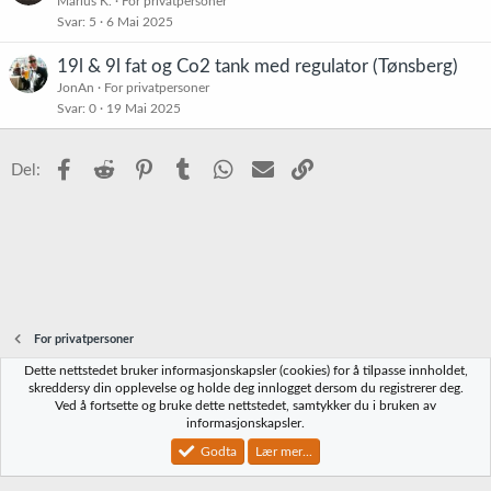
Marius K.
For privatpersoner
Svar
5
6 Mai 2025
19l & 9l fat og Co2 tank med regulator (Tønsberg)
JonAn
For privatpersoner
Svar
0
19 Mai 2025
Facebook
Reddit
Pinterest
Tumblr
WhatsApp
E-post
Link
Del:
For privatpersoner
Dette nettstedet bruker informasjonskapsler (cookies) for å tilpasse innholdet,
Norbrygg-default
skreddersy din opplevelse og holde deg innlogget dersom du registrerer deg.
Ved å fortsette og bruke dette nettstedet, samtykker du i bruken av
Kontakt oss
Vilkår og regler
Personvernregler
Hjelp
Hjem
R
informasjonskapsler.
S
S
Godta
Lær mer...
®
Community platform by XenForo
© 2010-2023 XenForo Ltd.