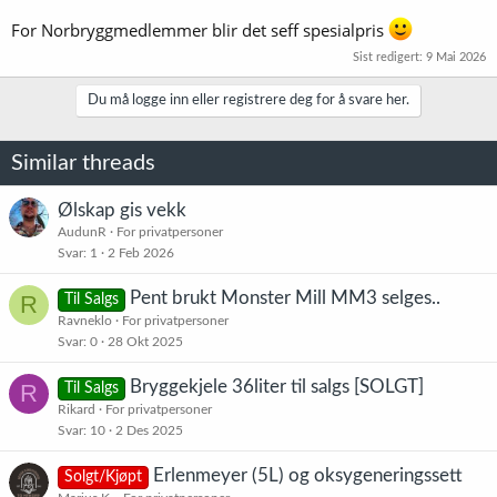
For Norbryggmedlemmer blir det seff spesialpris
Sist redigert:
9 Mai 2026
Du må logge inn eller registrere deg for å svare her.
Similar threads
Ølskap gis vekk
AudunR
For privatpersoner
Svar
1
2 Feb 2026
Pent brukt Monster Mill MM3 selges..
R
Til Salgs
Ravneklo
For privatpersoner
Svar
0
28 Okt 2025
Bryggekjele 36liter til salgs [SOLGT]
R
Til Salgs
Rikard
For privatpersoner
Svar
10
2 Des 2025
Erlenmeyer (5L) og oksygeneringssett
Solgt/Kjøpt