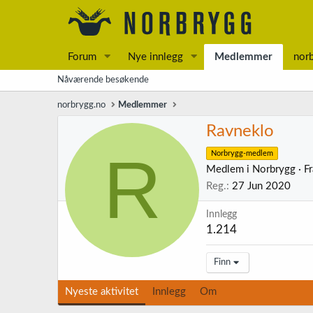
Forum
Nye innlegg
Medlemmer
nor
Nåværende besøkende
norbrygg.no
Medlemmer
Ravneklo
R
Norbrygg-medlem
Medlem i Norbrygg
·
F
Reg.
27 Jun 2020
Innlegg
1.214
Finn
Nyeste aktivitet
Innlegg
Om