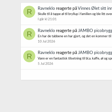
Ravneklo
reagerte på
Vinnes Ølet sitt in
R
Skulle til å tappe øl til bryllup i familien og ble lit
I går kl 21:01
Ravneklo
reagerte på
JAMBO picobrygger
R
En har de tabbene en har gjort, og det en kommer til å
10 Jul 2026
Ravneklo
reagerte på
JAMBO picobrygger
R
Vann er en fantastisk tilsetning til bl.a. kaffe, øl og
5 Jul 2026