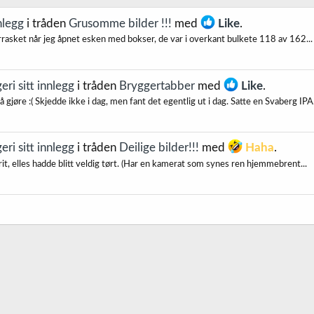
nlegg
i tråden
Grusomme bilder !!!
med
Like
.
t overrasket når jeg åpnet esken med bokser, de var i overkant bulkete 118 av 162...
i sitt innlegg
i tråden
Bryggertabber
med
Like
.
 gjøre :( Skjedde ikke i dag, men fant det egentlig ut i dag. Satte en Svaberg IPA.
i sitt innlegg
i tråden
Deilige bilder!!!
med
Haha
.
 sprit, elles hadde blitt veldig tørt. (Har en kamerat som synes ren hjemmebrent...