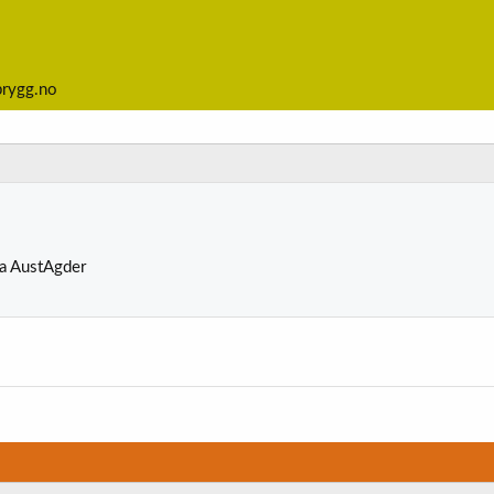
brygg.no
ra
AustAgder