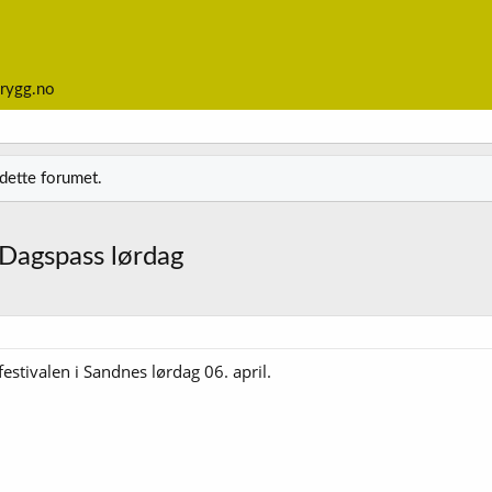
rygg.no
 dette forumet.
- Dagspass lørdag
ølfestivalen i Sandnes lørdag 06. april.