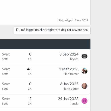
Sist redigert:
1 Apr 2019
Du må logge inn eller registrere deg for å svare her.
Svar
0
3 Sep 2024
Sett
1K
bryren
K
Svar
46
1 Mar 2026
Sett
8K
Finn Berger
Svar
0
6 Jan 2025
Sett
2K
john petter
Svar
2
29 Jan 2023
H
Sett
2K
hanskr