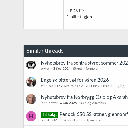
UPDATE:
1 billett igjen.
Similar threads
Nyhetsbrev fra sentralstyret sommer 20
bryren
3 Sep 2024
Styret informerer
Engelsk bitter, øl for våren 2026
Finn Berger
7 Des 2025
Øltyper og øl generelt
2
3
Nyhetsbrev fra Norbrygg Oslo og Akers
john petter
6 Jan 2025
Oslo og Akershus
Perlock 650 SS kraner, gjennomf
H
Til Salgs
hanskr
14 Jul 2022
For privatpersoner