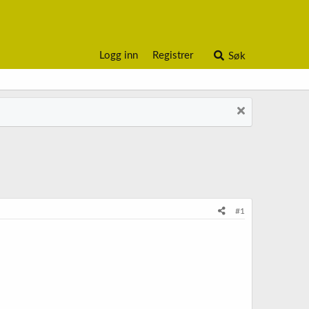
Logg inn
Registrer
Søk
#1