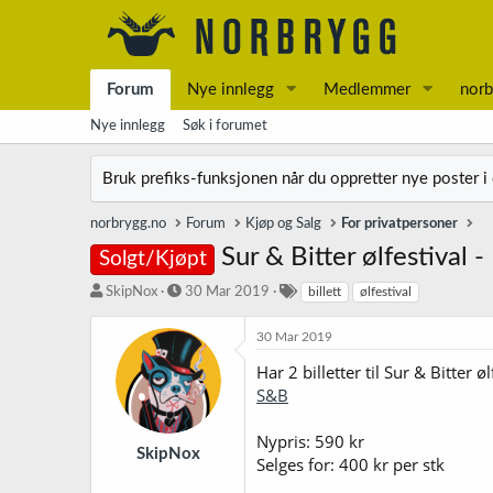
Forum
Nye innlegg
Medlemmer
norb
Nye innlegg
Søk i forumet
Bruk prefiks-funksjonen når du oppretter nye poster i
norbrygg.no
Forum
Kjøp og Salg
For privatpersoner
Sur & Bitter ølfestival 
Solgt/Kjøpt
T
S
S
SkipNox
30 Mar 2019
billett
ølfestival
r
t
t
å
a
i
30 Mar 2019
d
r
k
Har 2 billetter til Sur & Bitter 
s
t
k
t
d
o
S&B
a
a
r
r
t
d
Nypris: 590 kr
t
o
SkipNox
Selges for: 400 kr per stk
e
r