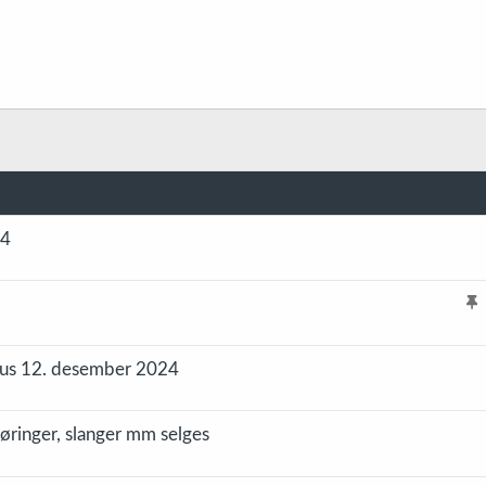
24
l
i
hus 12. desember 2024
s
t
r
øringer, slanger mm selges
e
t