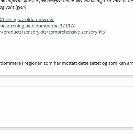
v imperial-klassen fikk beskjed om at ølet var veldig bra, men at det 
 og vant igjen)
8/trening-av-oldommerne/
reads/trening-av-oldommerne.37197/
om/products/sensorykits/comprehensive-sensory-kit/
terdommere i regionen som har mottatt dette settet og som kan a