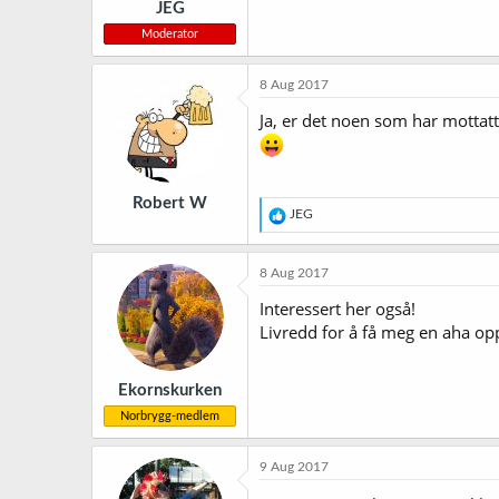
JEG
Moderator
8 Aug 2017
Ja, er det noen som har mottatt 
Robert W
R
JEG
e
a
k
8 Aug 2017
s
j
Interessert her også!
o
Livredd for å få meg en aha op
n
e
r
Ekornskurken
:
Norbrygg-medlem
9 Aug 2017