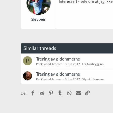
Interessert - selv om at jeg ik
Sløvpeis
Similar threads
Trening av øldommerne
P
Per Øyvind Arnesen
8 Jun 2017
Fra Norbrygg.no
Trening av øldommerne
Per Øyvind Arnesen
8 Jun 2017
Styret informerer
Facebook
Reddit
Pinterest
Tumblr
WhatsApp
E-post
Link
Del: