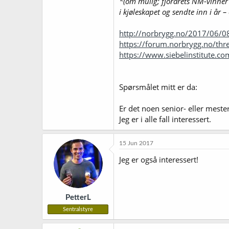
*(om mulig; fjorårets NM-vinner a
i kjøleskapet og sendte inn i år –
http://norbrygg.no/2017/06/0
https://forum.norbrygg.no/th
https://www.siebelinstitute.c
Spørsmålet mitt er da:
Er det noen senior- eller mes
Jeg er i alle fall interessert.
15 Jun 2017
Jeg er også interessert!
PetterL
Sentralstyre