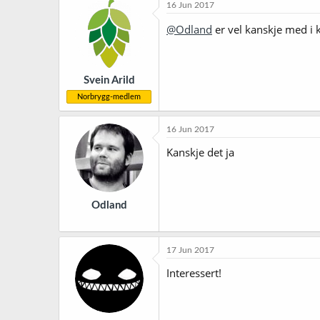
16 Jun 2017
@Odland
er vel kanskje med i 
Svein Arild
Norbrygg-medlem
16 Jun 2017
Kanskje det ja
Odland
17 Jun 2017
Interessert!