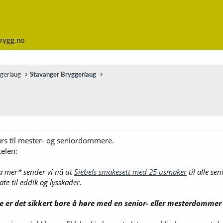
rygg.no
ggerlaug
Stavanger Bryggerlaug
urs til mester- og seniordommere.
kelen:
a mer* sender vi nå ut
Siebels smakesett med 25 usmaker
til alle se
te til eddik og lysskader.
 er det sikkert bare å høre med en senior- eller mesterdommer