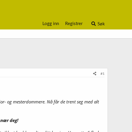
Logg inn
Registrer
Søk
#1
nior- og mesterdommere. Nå får de trent seg med alt
 nær deg!