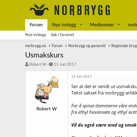
Forum
Nye innlegg
Medlemmer
norb
Nye innlegg
Søk i forumet
norbrygg.no
Forum
Norbrygg og generelt
Regionale bry
Usmakskurs
T
S
Robert W
15 Jun 2017
r
t
å
a
15 Jun 2017
d
r
Ser at det er sendt ut usmaksk
s
t
Tekst sakset fra norbrygg-artik
t
d
a
a
r
t
For å spisse dommerne våre end
t
o
Robert W
fra ethyl hexanoate og ethyl aceta
e
r
Vil du også være med og smake