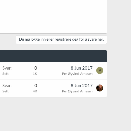
Du må logge inn eller registrere deg for å svare her.
Svar
0
8 Jun 2017
P
Sett
1K
Per Øyvind Arnesen
Svar
0
8 Jun 2017
Sett
4K
Per Øyvind Arnesen