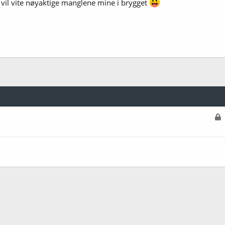
ke vil vite nøyaktige manglene mine i brygget
L
å
s
t