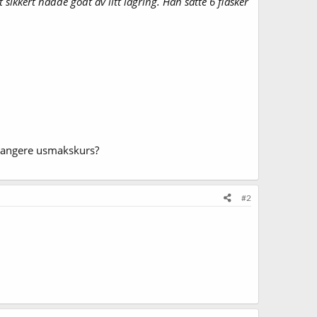
sikkert hadde godt av litt lagring. Han satte 6 flasker
rrangere usmakskurs?
#2