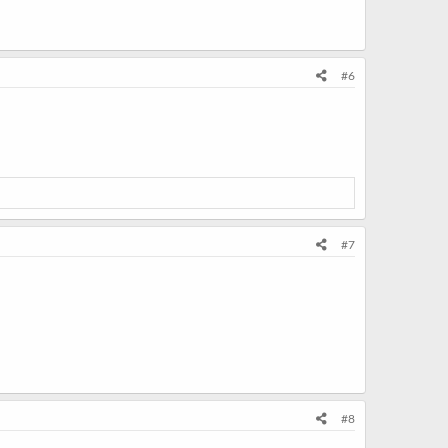
#6
#7
#8