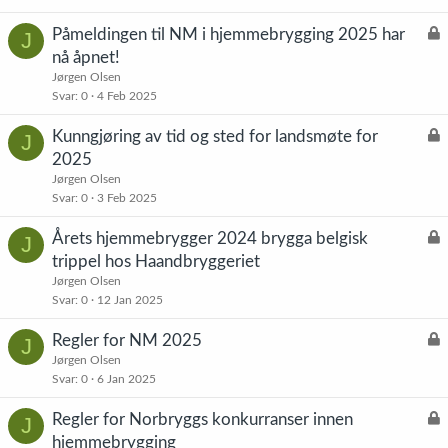
L
Påmeldingen til NM i hjemmebrygging 2025 har
J
å
nå åpnet!
s
Jørgen Olsen
t
Svar
0
4 Feb 2025
L
Kunngjøring av tid og sted for landsmøte for
J
å
2025
s
Jørgen Olsen
t
Svar
0
3 Feb 2025
L
Årets hjemmebrygger 2024 brygga belgisk
J
å
trippel hos Haandbryggeriet
s
Jørgen Olsen
t
Svar
0
12 Jan 2025
L
Regler for NM 2025
J
å
Jørgen Olsen
Svar
0
6 Jan 2025
s
t
L
Regler for Norbryggs konkurranser innen
J
å
hjemmebrygging