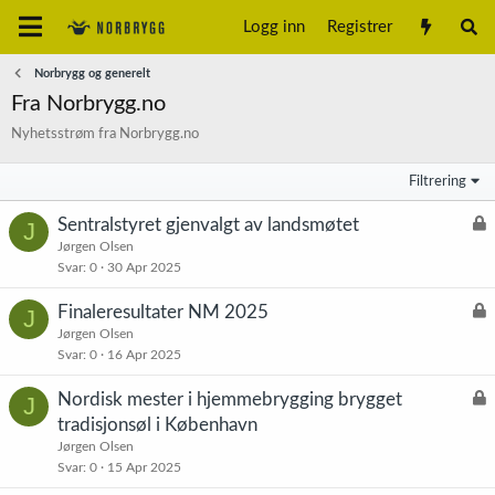
Logg inn
Registrer
Norbrygg og generelt
Fra Norbrygg.no
Nyhetsstrøm fra Norbrygg.no
Filtrering
L
Sentralstyret gjenvalgt av landsmøtet
J
å
Jørgen Olsen
Svar
0
30 Apr 2025
s
t
L
Finaleresultater NM 2025
J
å
Jørgen Olsen
Svar
0
16 Apr 2025
s
t
L
Nordisk mester i hjemmebrygging brygget
J
å
tradisjonsøl i København
s
Jørgen Olsen
t
Svar
0
15 Apr 2025