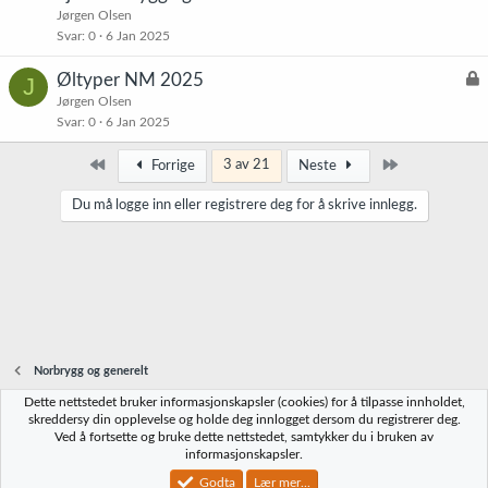
s
Jørgen Olsen
t
Svar
0
6 Jan 2025
L
Øltyper NM 2025
J
å
Jørgen Olsen
Svar
0
6 Jan 2025
s
t
Først
Siste
3 av 21
Forrige
Neste
Du må logge inn eller registrere deg for å skrive innlegg.
Norbrygg og generelt
Dette nettstedet bruker informasjonskapsler (cookies) for å tilpasse innholdet,
Norbrygg-default
skreddersy din opplevelse og holde deg innlogget dersom du registrerer deg.
Ved å fortsette og bruke dette nettstedet, samtykker du i bruken av
Kontakt oss
Vilkår og regler
Personvernregler
Hjelp
Hjem
R
informasjonskapsler.
S
S
Godta
Lær mer...
®