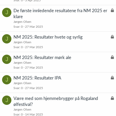
Svar
0
3 Apr 2025
s
t
L
De første innledende resultatene fra NM 2025 er
J
å
klare
s
Jørgen Olsen
t
Svar
0
27 Mar 2025
L
NM 2025: Resultater hvete og syrlig
J
å
Jørgen Olsen
Svar
0
27 Mar 2025
s
t
L
NM 2025: Resultater mørk ale
J
å
Jørgen Olsen
Svar
0
27 Mar 2025
s
t
L
NM 2025: Resultater IPA
J
å
Jørgen Olsen
Svar
0
27 Mar 2025
s
t
L
Være med som hjemmebrygger på Rogaland
J
å
ølfestival?
s
Jørgen Olsen
t
Svar
0
14 Mar 2025