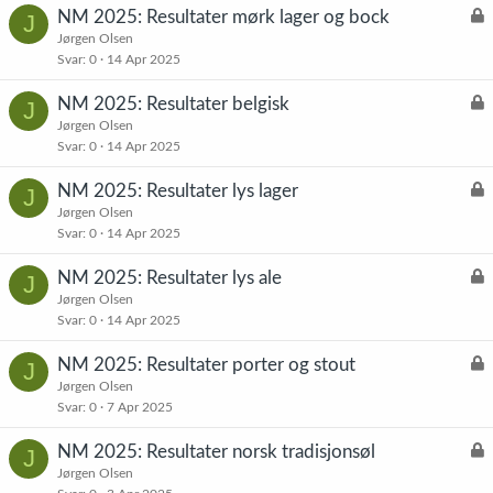
L
NM 2025: Resultater mørk lager og bock
J
å
Jørgen Olsen
Svar
0
14 Apr 2025
s
t
L
NM 2025: Resultater belgisk
J
å
Jørgen Olsen
Svar
0
14 Apr 2025
s
t
L
NM 2025: Resultater lys lager
J
å
Jørgen Olsen
Svar
0
14 Apr 2025
s
t
L
NM 2025: Resultater lys ale
J
å
Jørgen Olsen
Svar
0
14 Apr 2025
s
t
L
NM 2025: Resultater porter og stout
J
å
Jørgen Olsen
Svar
0
7 Apr 2025
s
t
L
NM 2025: Resultater norsk tradisjonsøl
J
å
Jørgen Olsen