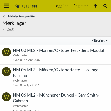
Logg inn
Registrer
Prisbelønte oppskrifter
Mørk lager
< 1.065
Filtrering
NM 00 ML2 - Märzen/Oktoberfest - Jens Maudal
W
Webmaster
Svar
0
15 Apr 2007
NM 06 ML3 - Märzen/Oktoberfestøl - Jo-Inge
W
Paulsrud
Webmaster
Svar
0
6 Apr 2007
NM 06 ML2 - Münchener Dunkel - Gahr Smith-
W
Gahrsen
Webmaster
Svar
0
6 Apr 2007