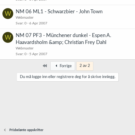
NM 06 ML1 - Schwarzbier - John Town
W
Webmaster
Svar
0
6 Apr 2007
NM 07 PF3 - Münchener dunkel - Espen A.
W
Haavardsholm &amp; Christian Frey Dahl
Webmaster
Svar
0
5 Apr 2007
Først
2 av 2
Forrige
Du må logge inn eller registrere deg for å skrive innlegg.
Prisbelønte oppskrifter