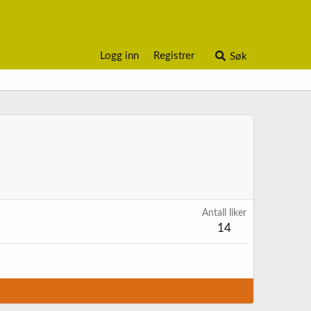
Logg inn
Registrer
Søk
Antall liker
14