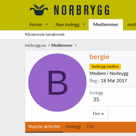
Forum
Nye innlegg
Medlemmer
nor
Nåværende besøkende
norbrygg.no
Medlemmer
bergie
B
Norbrygg-medlem
Medlem i Norbrygg
Reg.
18 Mai 2017
Innlegg
35
Finn
Nyeste aktivitet
Innlegg
Om