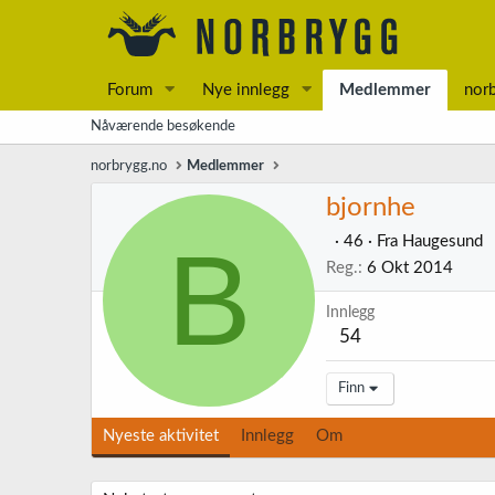
Forum
Nye innlegg
Medlemmer
nor
Nåværende besøkende
norbrygg.no
Medlemmer
bjornhe
B
·
46
·
Fra
Haugesund
Reg.
6 Okt 2014
Innlegg
54
Finn
Nyeste aktivitet
Innlegg
Om