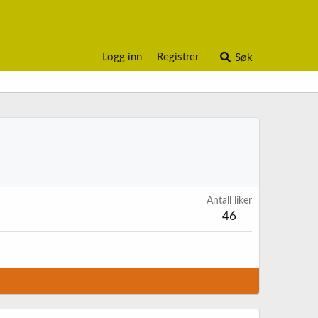
Logg inn
Registrer
Søk
Antall liker
46