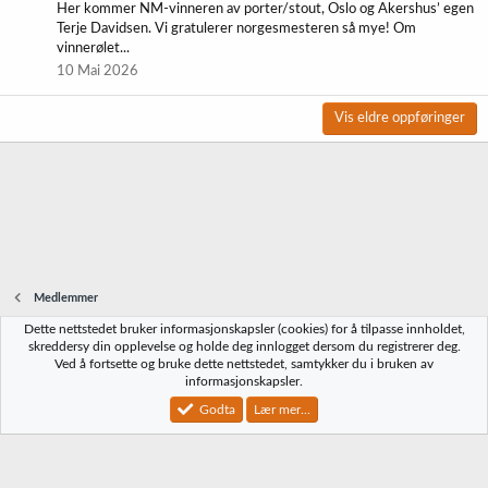
Her kommer NM-vinneren av porter/stout, Oslo og Akershus’ egen
Terje Davidsen. Vi gratulerer norgesmesteren så mye! Om
vinnerølet...
10 Mai 2026
Vis eldre oppføringer
Medlemmer
Dette nettstedet bruker informasjonskapsler (cookies) for å tilpasse innholdet,
Norbrygg-default
skreddersy din opplevelse og holde deg innlogget dersom du registrerer deg.
Ved å fortsette og bruke dette nettstedet, samtykker du i bruken av
Kontakt oss
Vilkår og regler
Personvernregler
Hjelp
Hjem
R
informasjonskapsler.
S
S
Godta
Lær mer...
®
Community platform by XenForo
© 2010-2023 XenForo Ltd.