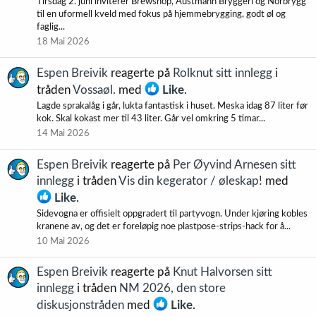
Tirsdag 2. juni inviterer Brewshop, Austmann Bryggeri og Norbrygg
til en uformell kveld med fokus på hjemmebrygging, godt øl og
faglig...
18 Mai 2026
Espen Breivik
reagerte på
Rolknut sitt innlegg
i
tråden
Vossaøl.
med
Like
.
Lagde sprakalåg i går, lukta fantastisk i huset. Meska idag 87 liter før
kok. Skal kokast mer til 43 liter. Går vel omkring 5 timar...
14 Mai 2026
Espen Breivik
reagerte på
Per Øyvind Arnesen sitt
innlegg
i tråden
Vis din kegerator / øleskap!
med
Like
.
Sidevogna er offisielt oppgradert til partyvogn. Under kjøring kobles
kranene av, og det er foreløpig noe plastpose-strips-hack for å...
10 Mai 2026
Espen Breivik
reagerte på
Knut Halvorsen sitt
innlegg
i tråden
NM 2026, den store
diskusjonstråden
med
Like
.