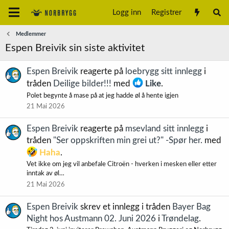
Logg inn
Registrer
Medlemmer
Espen Breivik sin siste aktivitet
Espen Breivik
reagerte på
loebrygg sitt innlegg
i
tråden
Deilige bilder!!!
med
Like
.
Polet begynte å mase på at jeg hadde øl å hente igjen
21 Mai 2026
Espen Breivik
reagerte på
msevland sitt innlegg
i
tråden
"Ser oppskriften min grei ut?" -Spør her.
med
Haha
.
Vet ikke om jeg vil anbefale Citroën - hverken i mesken eller etter
inntak av øl…
21 Mai 2026
Espen Breivik
skrev et innlegg i tråden
Bayer Bag
Night hos Austmann 02. Juni 2026
i
Trøndelag
.