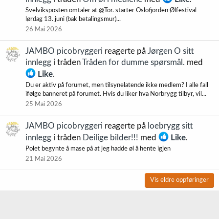
Svelviksposten omtaler at @Tor. starter Oslofjorden Ølfestival
lørdag 13. juni (bak betalingsmur)...
26 Mai 2026
JAMBO picobryggeri
reagerte på
Jørgen O sitt
innlegg
i tråden
Tråden for dumme spørsmål.
med
Like
.
Du er aktiv på forumet, men tilsynelatende ikke medlem? I alle fall
ifølge banneret på forumet. Hvis du liker hva Norbrygg tilbyr, vil...
25 Mai 2026
JAMBO picobryggeri
reagerte på
loebrygg sitt
innlegg
i tråden
Deilige bilder!!!
med
Like
.
Polet begynte å mase på at jeg hadde øl å hente igjen
21 Mai 2026
Vis eldre oppføringer