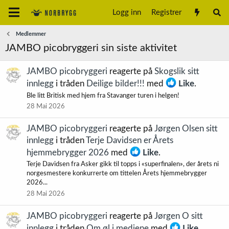
Logg inn
Registrer
Medlemmer
JAMBO picobryggeri sin siste aktivitet
JAMBO picobryggeri
reagerte på
Skogslik sitt
innlegg
i tråden
Deilige bilder!!!
med
Like
.
Ble litt Britisk med hjem fra Stavanger turen i helgen!
28 Mai 2026
JAMBO picobryggeri
reagerte på
Jørgen Olsen sitt
innlegg
i tråden
Terje Davidsen er Årets
hjemmebrygger 2026
med
Like
.
Terje Davidsen fra Asker gikk til topps i «superfinalen», der årets ni
norgesmestere konkurrerte om tittelen Årets hjemmebrygger
2026...
28 Mai 2026
JAMBO picobryggeri
reagerte på
Jørgen O sitt
innlegg
i tråden
Om øl i mediene
med
Like
.