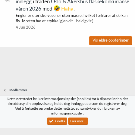
innlegg
i tråden
Oslo & Akershus flaskekonkurranse
våren 2026
med
Haha
.
Engler er eteriske vesener uten masse, hvilket forklarer at de kan
fly. Morten har et stykke igjen dit - heldigvis:).
4 Jun 2026
Vis eldre oppføringer
Medlemmer
Dette nettstedet bruker informasjonskapsler (cookies) for å tilpasse innholdet,
Norbrygg-default
skreddersy din opplevelse og holde deg innlogget dersom du registrerer deg.
Ved å fortsette og bruke dette nettstedet, samtykker du i bruken av
Kontakt oss
Vilkår og regler
Personvernregler
Hjelp
Hjem
R
informasjonskapsler.
S
S
Godta
Lær mer...
®
Community platform by XenForo
© 2010-2023 XenForo Ltd.