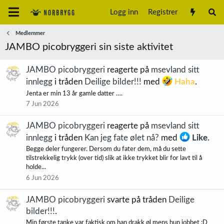
Logg inn
Registrer
Medlemmer
JAMBO picobryggeri sin siste aktivitet
JAMBO picobryggeri
reagerte på
msevland sitt
innlegg
i tråden
Deilige bilder!!!
med
Haha
.
Jenta er min 13 år gamle datter ….
7 Jun 2026
JAMBO picobryggeri
reagerte på
msevland sitt
innlegg
i tråden
Kan jeg fate ølet nå?
med
Like
.
Begge deler fungerer. Dersom du fater dem, må du sette
tilstrekkelig trykk (over tid) slik at ikke trykket blir for lavt til å
holde...
6 Jun 2026
JAMBO picobryggeri
svarte på tråden
Deilige
bilder!!!
.
Min første tanke var faktisk om han drakk øl mens hun jobbet :D