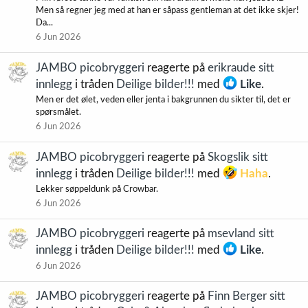
Men så regner jeg med at han er såpass gentleman at det ikke skjer!
Da...
6 Jun 2026
JAMBO picobryggeri
reagerte på
erikraude sitt
innlegg
i tråden
Deilige bilder!!!
med
Like
.
Men er det ølet, veden eller jenta i bakgrunnen du sikter til, det er
spørsmålet.
6 Jun 2026
JAMBO picobryggeri
reagerte på
Skogslik sitt
innlegg
i tråden
Deilige bilder!!!
med
Haha
.
Lekker søppeldunk på Crowbar.
6 Jun 2026
JAMBO picobryggeri
reagerte på
msevland sitt
innlegg
i tråden
Deilige bilder!!!
med
Like
.
6 Jun 2026
JAMBO picobryggeri
reagerte på
Finn Berger sitt