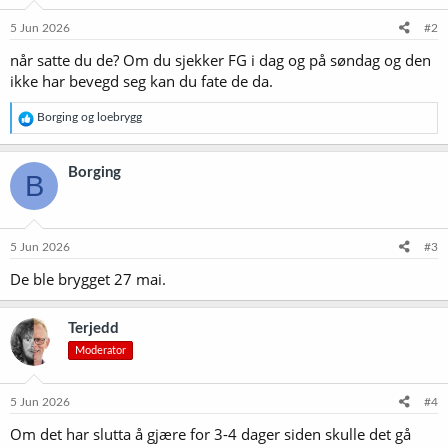
5 Jun 2026
#2
når satte du de? Om du sjekker FG i dag og på søndag og den
ikke har bevegd seg kan du fate de da.
R
Borging
og
loebrygg
e
a
k
Borging
B
s
j
o
n
e
5 Jun 2026
#3
r
De ble brygget 27 mai.
:
Terjedd
Moderator
5 Jun 2026
#4
Om det har slutta å gjære for 3-4 dager siden skulle det gå