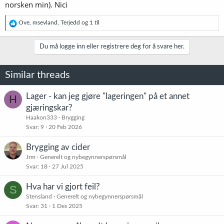
norsken min). Nici
R
Ove
,
msevland
,
Terjedd
og 1 til
e
a
k
Du må logge inn eller registrere deg for å svare her.
s
j
o
Similar threads
n
e
r
Lager - kan jeg gjøre "lageringen" på et annet
H
:
gjæringskar?
Haakon333
Brygging
Svar
9
20 Feb 2026
Brygging av cider
Jrm
Generelt og nybegynnerspørsmål
Svar
18
27 Jul 2025
Hva har vi gjort feil?
S
Stensland
Generelt og nybegynnerspørsmål
Svar
31
1 Des 2025