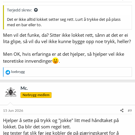
r
:
Terjedd skrev:
Det er ikke alltid lokket setter seg rett. Lurt å trykke det på plass
med en bar eller to.
Men vil det funke, da? Sitter ikke lokket rett, sånn at det er ei
lita glipe, så vil du vel ikke kunne bygge opp noe trykk, heller?
Men OK, hvis erfaringa er at det hjelper, så hjelper vel ikke
teoretiske innvendinger
.
R
loebrygg
e
a
k
Mc.
s
Norbrygg-medlem
j
o
n
e
15 Jun 2026
#9
r
Hjelper å sette på trykk og "jokke" litt med håndtaket på
:
lokket. Da blir det som regel tett.
Jeg tester fat slik før jeg kobler de på gjæringskaret for å