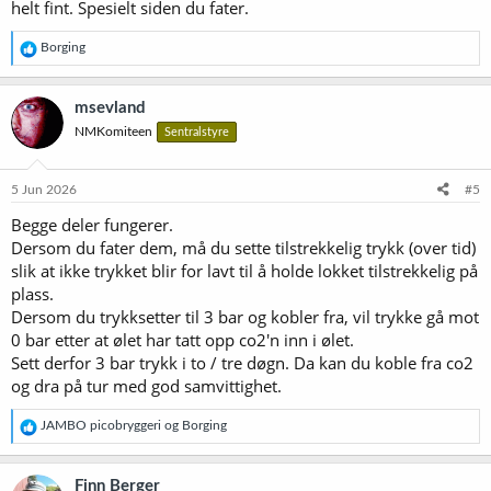
helt fint. Spesielt siden du fater.
R
Borging
e
a
k
msevland
s
NMKomiteen
Sentralstyre
j
o
n
e
5 Jun 2026
#5
r
Begge deler fungerer.
:
Dersom du fater dem, må du sette tilstrekkelig trykk (over tid)
slik at ikke trykket blir for lavt til å holde lokket tilstrekkelig på
plass.
Dersom du trykksetter til 3 bar og kobler fra, vil trykke gå mot
0 bar etter at ølet har tatt opp co2'n inn i ølet.
Sett derfor 3 bar trykk i to / tre døgn. Da kan du koble fra co2
og dra på tur med god samvittighet.
R
JAMBO picobryggeri
og
Borging
e
a
k
Finn Berger