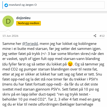
R
msevland
og
Jørgen O
e
a
k
dojonieu
D
s
Norbrygg-medlem
j
o
n
e
15 Jun 2026
#12
r
Samme her
@Terjedd
, menn jeg har lokket og koblingene
:
mine i ei butte med starsan, før jeg setter det sammen igjen.
Jeg setter fatet på trykk (+/- 3 bar some Morten skrev) når den
er vasket, spylt of igjen fult opp med starsan-vann blanding
(du fyller først og så setter du lokket på
. Og så tømmer jeg
med CO2 og pumper starsan blandingen over til neste fat,
etter at jeg er sikker at lokket har satt seg og fatet er tett. Snu
fatet opp-ned og la det stå noe timer før du trekker i PSV'n
(mens du har fatet fortsatt opp-ned) - da får du ut det siste
svettet med starsan gjennom PSV'n. Sett fattet på 10 psi og
skriv på en lapp (eller duct-tape): "ren og trykk testet -
beholder 10 psi med CO2". Tar 2, 3 eller 4 fatt med en gang
og du er klar til neste utfordringen (beklager barnehage