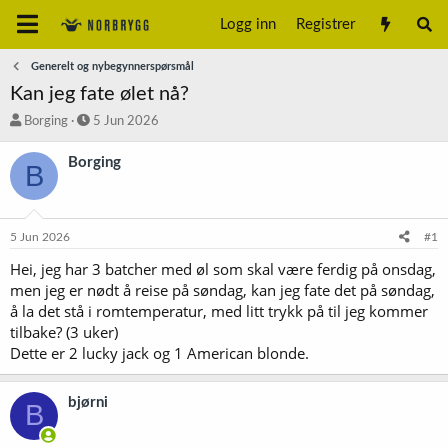
Logg inn
Registrer
Generelt og nybegynnerspørsmål
Kan jeg fate ølet nå?
T
S
Borging
5 Jun 2026
r
t
å
a
Borging
B
d
r
s
t
t
d
a
a
5 Jun 2026
#1
r
t
t
o
Hei, jeg har 3 batcher med øl som skal være ferdig på onsdag,
e
men jeg er nødt å reise på søndag, kan jeg fate det på søndag,
r
å la det stå i romtemperatur, med litt trykk på til jeg kommer
tilbake? (3 uker)
Dette er 2 lucky jack og 1 American blonde.
bjørni
B