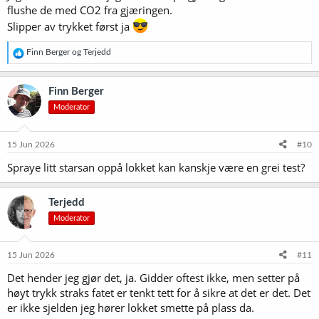
flushe de med CO2 fra gjæringen.
Slipper av trykket først ja
R
Finn Berger
og
Terjedd
e
a
k
Finn Berger
s
Moderator
j
o
n
e
15 Jun 2026
#10
r
Spraye litt starsan oppå lokket kan kanskje være en grei test?
:
Terjedd
Moderator
15 Jun 2026
#11
Det hender jeg gjør det, ja. Gidder oftest ikke, men setter på
høyt trykk straks fatet er tenkt tett for å sikre at det er det. Det
er ikke sjelden jeg hører lokket smette på plass da.