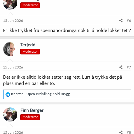
s
Moderator
j
o
n
e
15 Jun 2026
#6
r
Er ikke trykket fra spennanordninga nok til å holde lokket tett?
:
Terjedd
Moderator
15 Jun 2026
#7
Det er ikke alltid lokket setter seg rett. Lurt å trykke det på
plass med en bar eller to.
R
Knerten
,
Espen Breivik
og
Kold Brygg
e
a
k
Finn Berger
s
Moderator
j
o
n
e
15 Jun 2026
#8