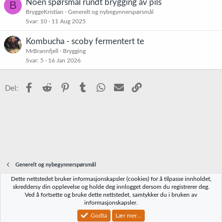
Noen spørsmål rundt brygging av pils
B
BryggeKristian
Generelt og nybegynnerspørsmål
Svar
10
11 Aug 2025
Kombucha - scoby fermentert te
MrBrannfjell
Brygging
Svar
5
16 Jan 2026
Facebook
Reddit
Pinterest
Tumblr
WhatsApp
E-post
Link
Del:
Generelt og nybegynnerspørsmål
Dette nettstedet bruker informasjonskapsler (cookies) for å tilpasse innholdet,
Norbrygg-default
skreddersy din opplevelse og holde deg innlogget dersom du registrerer deg.
Ved å fortsette og bruke dette nettstedet, samtykker du i bruken av
Kontakt oss
Vilkår og regler
Personvernregler
Hjelp
Hjem
R
informasjonskapsler.
S
S
Godta
Lær mer...
®
Community platform by XenForo
© 2010-2023 XenForo Ltd.