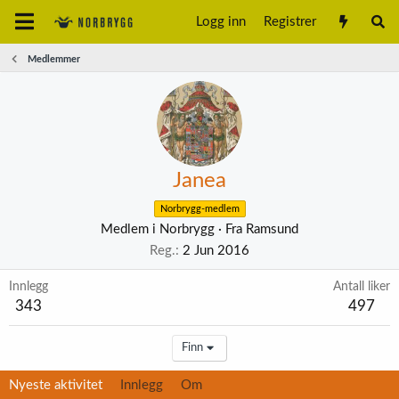
Logg inn
Registrer
Medlemmer
Janea
Norbrygg-medlem
Medlem i Norbrygg
·
Fra
Ramsund
Reg.
2 Jun 2016
Innlegg
Antall liker
343
497
Finn
Nyeste aktivitet
Innlegg
Om