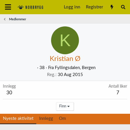
Logg inn
Registrer
Medlemmer
K
Kristian Ø
·
38
·
Fra
Fyllingsdalen, Bergen
Reg.
30 Aug 2015
Innlegg
Antall liker
30
7
Finn
Nyeste aktivitet
Innlegg
Om