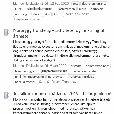
bjarneo
Diskusjonstråd
12 Feb 2020
fest
flaskekonkurranse
juleøl
juleølkonkurransen
klostergården
moro
norbrygg
norbrygg trøndelag
stas
tautra
Svar: 32
Forum:
Juleølkonkurransen
Norbrygg Trøndelag – aktiviteter og innkalling til
årsmøte
Heisann, og godt nytt år til alle medlemmer i Norbrygg Trøndelag!
(Dette er en kopi av e-posten som gikk ut til medlemmene tidligere i
dag. Lenkene i denne posten virker ikke) Styret i Norbrygg
Trøndelag ønsker med dette å invitere alle medlemmer til årsmøte.
Tid og sted vil være Lørdag 8...
bjarneo
Diskusjonstråd
9 Jan 2020
årsmøte
dommertreninger
hjemmebrygging
juleølkonkurransen
medlemsaktiviteter
nm i hjemmebrygging
norbrewcon
norbrygg trøndelag
norsk ølfestival
Svar: 0
Forum:
Trøndelag
Juleølkonkurransen på Tautra 2019 - 10-årsjubileum!
Norbrygg Trøndelag har for tiende gang gleden av å invitere til årets
Juleølkonkurranse, lørdag 9. november. Vi har ikke spikra
programmet ennå, men jobber med flere alternativer hva
foredragsholdere angår. Vi satser på at vi som vanlig får inn en