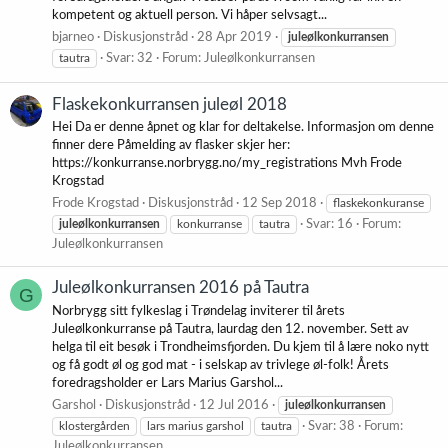
kompetent og aktuell person. Vi håper selvsagt...
bjarneo
Diskusjonstråd
28 Apr 2019
juleølkonkurransen
tautra
Svar: 32
Forum:
Juleølkonkurransen
Flaskekonkurransen juleøl 2018
Hei Da er denne åpnet og klar for deltakelse. Informasjon om denne
finner dere Påmelding av flasker skjer her:
https://konkurranse.norbrygg.no/my_registrations Mvh Frode
Krogstad
Frode Krogstad
Diskusjonstråd
12 Sep 2018
flaskekonkuranse
juleølkonkurransen
konkurranse
tautra
Svar: 16
Forum:
Juleølkonkurransen
Juleølkonkurransen 2016 på Tautra
G
Norbrygg sitt fylkeslag i Trøndelag inviterer til årets
Juleølkonkurranse på Tautra, laurdag den 12. november. Sett av
helga til eit besøk i Trondheimsfjorden. Du kjem til å lære noko nytt
og få godt øl og god mat - i selskap av trivlege øl-folk! Årets
foredragsholder er Lars Marius Garshol...
Garshol
Diskusjonstråd
12 Jul 2016
juleølkonkurransen
klostergården
lars marius garshol
tautra
Svar: 38
Forum:
Juleølkonkurransen