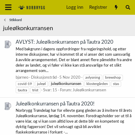
Logg inn
Registrer
Stikkord
juleølkonkurransen
AVLYST: Juleølkonkurransen på Tautra 2020
Med bakgrunn i dagens oppfordringer fra regjeringshold, og etter
interne diskusjoner, har vi kommet til at vi anser det som uansvarlig
å avvikle arrangementet. Det er blant annet flere påmeldte fra andre
deler av landet, og vi føler vi ikke kan stå ansvarlige for et slikt
arrangement som...
bjarneo
Diskusjonstråd
5 Nov 2020
avlysning
brewshop
covid-19
juleøl
juleølkonkurransen
klostergården
stas
tautra
trist
Svar: 15
Forum:
Juleølkonkurransen
Juleølkonkurransen på Tautra 2020!
Norbrygg Trøndelag har for ellevte gang gleden av å invitere til årets
Juleølkonkurranse, lørdag 14. november. Foredragsholder ser ut til å
være klar, og vi kan som alltid love at dette blir en kompetent og
dyktig fagperson! Det vil selvsagt også bli avviklet
flaskekonkurranse i forkant -...