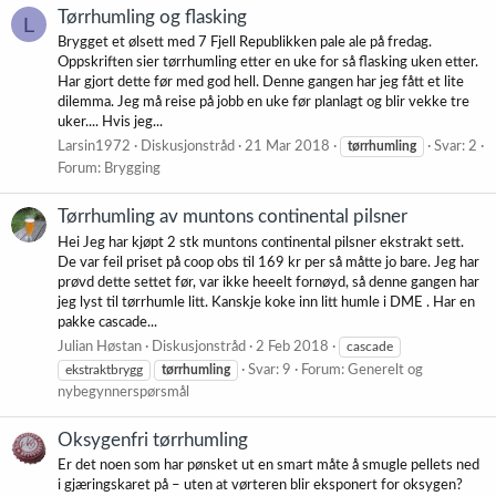
Tørrhumling og flasking
L
Brygget et ølsett med 7 Fjell Republikken pale ale på fredag.
Oppskriften sier tørrhumling etter en uke for så flasking uken etter.
Har gjort dette før med god hell. Denne gangen har jeg fått et lite
dilemma. Jeg må reise på jobb en uke før planlagt og blir vekke tre
uker.... Hvis jeg...
Larsin1972
Diskusjonstråd
21 Mar 2018
tørrhumling
Svar: 2
Forum:
Brygging
Tørrhumling av muntons continental pilsner
Hei Jeg har kjøpt 2 stk muntons continental pilsner ekstrakt sett.
De var feil priset på coop obs til 169 kr per så måtte jo bare. Jeg har
prøvd dette settet før, var ikke heeelt fornøyd, så denne gangen har
jeg lyst til tørrhumle litt. Kanskje koke inn litt humle i DME . Har en
pakke cascade...
Julian Høstan
Diskusjonstråd
2 Feb 2018
cascade
ekstraktbrygg
tørrhumling
Svar: 9
Forum:
Generelt og
nybegynnerspørsmål
Oksygenfri tørrhumling
Er det noen som har pønsket ut en smart måte å smugle pellets ned
i gjæringskaret på – uten at vørteren blir eksponert for oksygen?