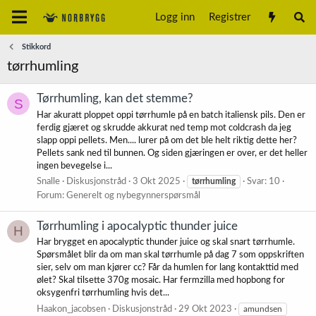
Logg inn
Registrer
Stikkord
tørrhumling
Tørrhumling, kan det stemme?
S
Har akuratt ploppet oppi tørrhumle på en batch italiensk pils. Den er
ferdig gjæret og skrudde akkurat ned temp mot coldcrash da jeg
slapp oppi pellets. Men.... lurer på om det ble helt riktig dette her?
Pellets sank ned til bunnen. Og siden gjæringen er over, er det heller
ingen bevegelse i...
Snalle
Diskusjonstråd
3 Okt 2025
tørrhumling
Svar: 10
Forum:
Generelt og nybegynnerspørsmål
Tørrhumling i apocalyptic thunder juice
H
Har brygget en apocalyptic thunder juice og skal snart tørrhumle.
Spørsmålet blir da om man skal tørrhumle på dag 7 som oppskriften
sier, selv om man kjører cc? Får da humlen for lang kontakttid med
ølet? Skal tilsette 370g mosaic. Har fermzilla med hopbong for
oksygenfri tørrhumling hvis det...
Haakon_jacobsen
Diskusjonstråd
29 Okt 2023
amundsen