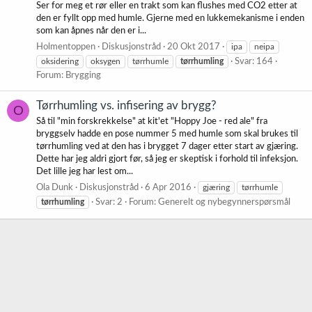
Ser for meg et rør eller en trakt som kan flushes med CO2 etter at
den er fyllt opp med humle. Gjerne med en lukkemekanisme i enden
som kan åpnes når den er i...
Holmentoppen
Diskusjonstråd
20 Okt 2017
ipa
neipa
oksidering
oksygen
tørrhumle
tørrhumling
Svar: 164
Forum:
Brygging
Tørrhumling vs. infisering av brygg?
O
Så til "min forskrekkelse" at kit'et "Hoppy Joe - red ale" fra
bryggselv hadde en pose nummer 5 med humle som skal brukes til
tørrhumling ved at den has i brygget 7 dager etter start av gjæring.
Dette har jeg aldri gjort før, så jeg er skeptisk i forhold til infeksjon.
Det lille jeg har lest om...
Ola Dunk
Diskusjonstråd
6 Apr 2016
gjæring
tørrhumle
tørrhumling
Svar: 2
Forum:
Generelt og nybegynnerspørsmål