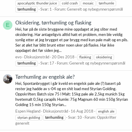
apocalyptic thunder juice
cold crash
mosaic
tørrhumle
tørrhumling
Svar: 1
Forum:
Generelt og nybegynnerspørsmål
Oksidering, tørrhumling og flasking
E
Hei, har på de siste bryggene mine oppdaget at jeg sliter med
oksidering. Har antageligvis alltid hatt et problem, men ble veldig
synlig etter at jeg brygget et par brygg med kun pale malt og en pils.
Ser at ølet har blitt brunt etter noen uker på flaske. Har ikke
oppdaget det før siden jeg...
evo
Diskusjonstråd
20 Des 2018
flasking
oksidering
tørrhumling
Svar: 17
Forum:
Generelt og nybegynnerspørsmål
Tørrhumling av engelsk ale?
Hei, Spontanbrygget i går kveld en engelsk pale ale (?) basert på
rester jeg hadde av s-04 og en shit load med Styrian Golding.
Oppskriften: Batch size 75 l Malt: 15kg pale ale 2,5kg munich 1kg
hvetemalt 0,5kg carapils Humle: 75g Magnum 60 min 150g Styrian
Golding 15 min 150g Styrian...
Espen Hegland
Diskusjonstråd
16 Aug 2018
english ale
styrian golding
tørrhumling
Svar: 10
Forum:
Oppskrifter
generelt