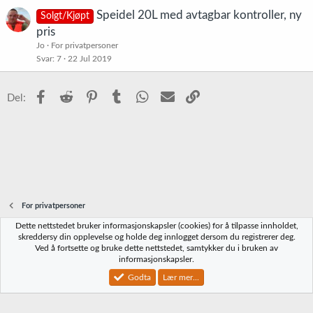
Speidel 20L med avtagbar kontroller, ny
Solgt/Kjøpt
pris
Jo
For privatpersoner
Svar
7
22 Jul 2019
Facebook
Reddit
Pinterest
Tumblr
WhatsApp
E-post
Link
Del:
For privatpersoner
Dette nettstedet bruker informasjonskapsler (cookies) for å tilpasse innholdet,
Norbrygg-default
skreddersy din opplevelse og holde deg innlogget dersom du registrerer deg.
Ved å fortsette og bruke dette nettstedet, samtykker du i bruken av
Kontakt oss
Vilkår og regler
Personvernregler
Hjelp
Hjem
R
informasjonskapsler.
S
S
Godta
Lær mer...
®
Community platform by XenForo
© 2010-2023 XenForo Ltd.