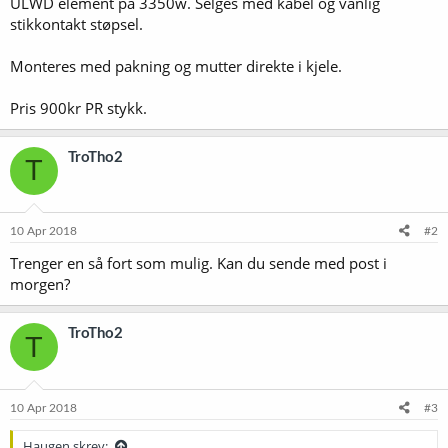
ULWD element på 3350w. Selges med kabel og vanlig
stikkontakt støpsel.
Monteres med pakning og mutter direkte i kjele.
Pris 900kr PR stykk.
TroTho2
T
10 Apr 2018
#2
Trenger en så fort som mulig. Kan du sende med post i
morgen?
TroTho2
T
10 Apr 2018
#3
Haugen skrev: