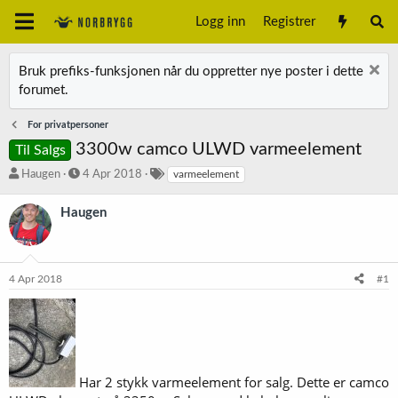
Logg inn
Registrer
Bruk prefiks-funksjonen når du oppretter nye poster i dette
forumet.
For privatpersoner
3300w camco ULWD varmeelement
Til Salgs
T
S
S
Haugen
4 Apr 2018
varmeelement
r
t
t
å
a
i
Haugen
d
r
k
s
t
k
t
d
o
a
a
r
4 Apr 2018
#1
r
t
d
t
o
e
r
Har 2 stykk varmeelement for salg. Dette er camco