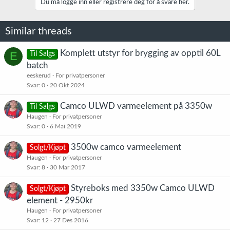
Du må logge inn eller registrere deg for å svare her.
Similar threads
Komplett utstyr for brygging av opptil 60L
E
Til Salgs
batch
eeskerud
For privatpersoner
Svar
0
20 Okt 2024
Camco ULWD varmeelement på 3350w
Til Salgs
Haugen
For privatpersoner
Svar
0
6 Mai 2019
3500w camco varmeelement
Solgt/Kjøpt
Haugen
For privatpersoner
Svar
8
30 Mar 2017
Styreboks med 3350w Camco ULWD
Solgt/Kjøpt
element - 2950kr
Haugen
For privatpersoner
Svar
12
27 Des 2016