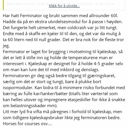
Men denne greia - hvis den faktisk virker som lovet - er liksom ei
Klikk for å utvide...
ideelt grei løsning for meg
. Virker det som, da.
Har hatt Ferminator og brukt sammen med allrounder 60l.
Hadde da på en ekstra utvidelsesmodul for å passe i høyden.
Det fungerte helt utmerket, men coldcrash var jo litt tungt.
Endte med å skaffe en kjøler til til den, og det var da mulig å
ta 60 litern ned til null grader. Det er bra nok for de fleste tror
jeg.
Ferminator er laget for brygging i motsetning til kjøleskap, så
det er lett å stille inn og holde de temperaturene man er
interessert i. Kjøleskap er designet for å holde 4-5 grader selv
om man kan lure det til med inkbird og denslags.
Ferminatoren gir deg også bedre tilgang til gjæringskaret,
særlig om det er stort og tungt, bare å plukke bort
isopormoduler. Kan bidra til å minimere risiko forbundet med
bæring av fulle kar/tanker/bøtter (titalls liter vørter/øl som
kan helles utover og impregnere etasjeskiller for ikke å snakke
om belastningsskader mm).
Litt mer lyd fra vifta må påregnes i forhold til kjøleskap, men
som tidligere kjøleskapsbruker likte jeg ferminatoren bedre.
Horses for courses osv....