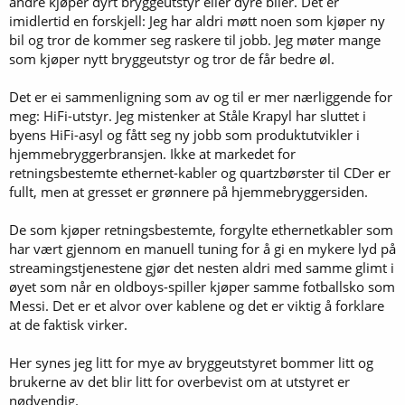
andre kjøper dyrt bryggeutstyr eller dyre biler. Det er
imidlertid en forskjell: Jeg har aldri møtt noen som kjøper ny
bil og tror de kommer seg raskere til jobb. Jeg møter mange
som kjøper nytt bryggeutstyr og tror de får bedre øl.
Det er ei sammenligning som av og til er mer nærliggende for
meg: HiFi-utstyr. Jeg mistenker at Ståle Krapyl har sluttet i
byens HiFi-asyl og fått seg ny jobb som produktutvikler i
hjemmebryggerbransjen. Ikke at markedet for
retningsbestemte ethernet-kabler og quartzbørster til CDer er
fullt, men at gresset er grønnere på hjemmebryggersiden.
De som kjøper retningsbestemte, forgylte ethernetkabler som
har vært gjennom en manuell tuning for å gi en mykere lyd på
streamingstjenestene gjør det nesten aldri med samme glimt i
øyet som når en oldboys-spiller kjøper samme fotballsko som
Messi. Det er et alvor over kablene og det er viktig å forklare
at de faktisk virker.
Her synes jeg litt for mye av bryggeutstyret bommer litt og
brukerne av det blir litt for overbevist om at utstyret er
nødvendig.