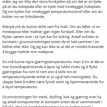
måte. Jeg ser ikke den store forskjellen på om det er en kjele
på en løs kokeplate eller en kjele med innebygget kokeplate.
Og om kjelen har innebygget temperaturkontroll eller om du
kobler inn en frittstående.
Etterpå må du kunne skille vørt fra malt. Om du løfter ut en
meskepose eller maltrør gjør ingen forskjell. Eller om du
flytter vørten over i et nytt kar for koking. Antall enheter er
konstant i grunnutrustningen enten de er satt sammen i en
helhet eller ikke. Og jeg kan ikke se at det er mindre krevende
å brygge maltrør enn maltpose.
Du må kunne styre gjæringstemperaturen, men å tro at det er
mer kunnskapskrevende å åpne og lukke vindu og å flytte
gjæringskar fra rom til rom enn å stille inn en
temperaturstyrende enhet er jo også helt meningsløst. Du
slipper bare å måtte være fysisk sterk og hjemmeværende for
å styre temperaturen.
Grunnutrstningen for mesk, skylling, kok og gjæring man ha
og antall komponenter er konstant enten de er sammensatt i
fabrikk eller på egenhånd hjemme og en kjeller inngår i