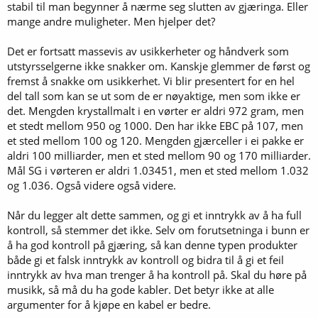
stabil til man begynner å nærme seg slutten av gjæringa. Eller
mange andre muligheter. Men hjelper det?
Det er fortsatt massevis av usikkerheter og håndverk som
utstyrsselgerne ikke snakker om. Kanskje glemmer de først og
fremst å snakke om usikkerhet. Vi blir presentert for en hel
del tall som kan se ut som de er nøyaktige, men som ikke er
det. Mengden krystallmalt i en vørter er aldri 972 gram, men
et stedt mellom 950 og 1000. Den har ikke EBC på 107, men
et sted mellom 100 og 120. Mengden gjærceller i ei pakke er
aldri 100 milliarder, men et sted mellom 90 og 170 milliarder.
Mål SG i vørteren er aldri 1.03451, men et sted mellom 1.032
og 1.036. Også videre også videre.
Når du legger alt dette sammen, og gi et inntrykk av å ha full
kontroll, så stemmer det ikke. Selv om forutsetninga i bunn er
å ha god kontroll på gjæring, så kan denne typen produkter
både gi et falsk inntrykk av kontroll og bidra til å gi et feil
inntrykk av hva man trenger å ha kontroll på. Skal du høre på
musikk, så må du ha gode kabler. Det betyr ikke at alle
argumenter for å kjøpe en kabel er bedre.