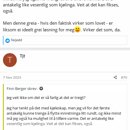
antakelig like vesentlig som kjølinga. Veit at det kan fikses,
også.
Men denne greia - hvis den faktisk virker som lovet - er
liksom ei ideelt grei løsning for meg
. Virker det som, da.
R
Terjedd
e
a
k
Tjt
T
s
j
o
n
e
7 Nov 2023
#70
r
:
Finn Berger skrev:
Jeg veit ikke om det er så farlig at det er treigt?
Jeg har tenkt på det med kjøleskap, men jeg vil for det første
antakelig kunne trenge å flytte innretninga litt rundt, og ikke minst
må jeg også ha mulighet til å tilføre varme. Det er antakelig like
vesentlig som kjølinga. Veit at det kan fikses, også.