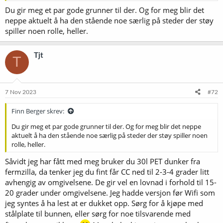
tilgang til gjæringskaret, særlig om det er stort og tungt, bare å
Du gir meg et par gode grunner til der. Og for meg blir det
plukke bort isopormoduler. Kan bidra til å minimere risiko
neppe aktuelt å ha den stående noe særlig på steder der støy
forbundet med bæring av fulle kar/tanker/bøtter (titalls liter vørter/
spiller noen rolle, heller.
øl som kan helles utover og impregnere etasjeskiller for ikke å
snakke om belastningsskader mm).
Litt mer lyd fra vifta må påregnes i forhold til kjøleskap, men som
Tjt
T
tidligere kjøleskapsbruker likte jeg ferminatoren bedre.
Horses for courses osv....
Eneste grunn til at jeg ikke har ferminatoren lenger er overgang til
7 Nov 2023
#72
unitank med glykol. Kjøleskapet jeg brukte til gjæring er isteden
lager for fat, som det passer utmerket til.
Finn Berger skrev:
Du gir meg et par gode grunner til der. Og for meg blir det neppe
aktuelt å ha den stående noe særlig på steder der støy spiller noen
rolle, heller.
Såvidt jeg har fått med meg bruker du 30l PET dunker fra
fermzilla, da tenker jeg du fint får CC ned til 2-3-4 grader litt
avhengig av omgivelsene. De gir vel en lovnad i forhold til 15-
20 grader under omgivelsene. Jeg hadde versjon før Wifi som
jeg syntes å ha lest at er dukket opp. Sørg for å kjøpe med
stålplate til bunnen, eller sørg for noe tilsvarende med