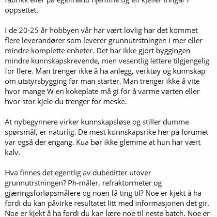
oppsettet.
I de 20-25 år hobbyen vår har vært lovlig har det kommet
flere leverandører som leverer grunnutrstningen i mer eller
mindre komplette enheter. Det har ikke gjort byggingen
mindre kunnskapskrevende, men vesentlig lettere tilgjengelig
for flere. Man trenger ikke å ha anlegg, verktøy og kunnskap
om utstyrsbygging før man starter. Man trenger ikke å vite
hvor mange W en kokeplate må gi for å varme vørten eller
hvor stor kjele du trenger for meske.
At nybegynnere virker kunnskapsløse og stiller dumme
spørsmål, er naturlig. De mest kunnskapsrike her på forumet
var også der engang. Kua bør ikke glemme at hun har vært
kalv.
Hva finnes det egentlig av dubeditter utover
grunnutrstningen? Ph-måler, refraktormeter og
gjæringsforløpsmålere og noen få ting til? Noe er kjekt å ha
fordi du kan påvirke resultatet litt med informasjonen det gir.
Noe er kjekt å ha fordi du kan lære noe til neste batch. Noe er