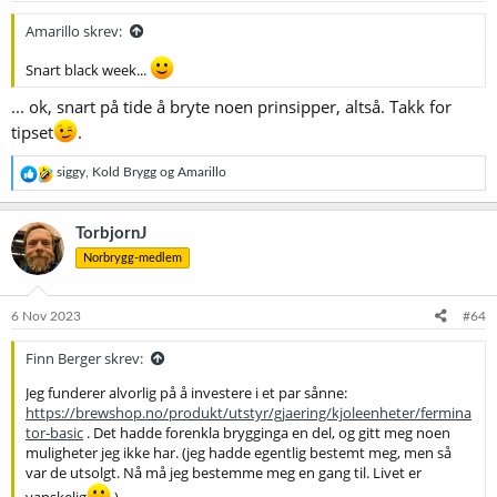
r
:
Amarillo skrev:
Snart black week...
... ok, snart på tide å bryte noen prinsipper, altså. Takk for
tipset
.
R
siggy
,
Kold Brygg
og
Amarillo
e
a
k
TorbjornJ
s
Norbrygg-medlem
j
o
n
e
6 Nov 2023
#64
r
:
Finn Berger skrev:
Jeg funderer alvorlig på å investere i et par sånne:
https://brewshop.no/produkt/utstyr/gjaering/kjoleenheter/fermina
tor-basic
. Det hadde forenkla brygginga en del, og gitt meg noen
muligheter jeg ikke har. (jeg hadde egentlig bestemt meg, men så
var de utsolgt. Nå må jeg bestemme meg en gang til. Livet er
vanskelig
.)