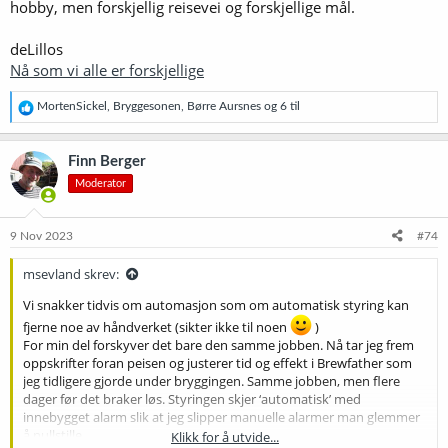
hobby, men forskjellig reisevei og forskjellige mål.
deLillos
Nå som vi alle er forskjellige
R
MortenSickel
,
Bryggesonen
,
Børre Aursnes
og 6 til
e
a
k
Finn Berger
s
Moderator
j
o
n
e
9 Nov 2023
#74
r
:
msevland skrev:
Vi snakker tidvis om automasjon som om automatisk styring kan
fjerne noe av håndverket (sikter ikke til noen
)
For min del forskyver det bare den samme jobben. Nå tar jeg frem
oppskrifter foran peisen og justerer tid og effekt i Brewfather som
jeg tidligere gjorde under bryggingen. Samme jobben, men flere
dager før det braker løs. Styringen skjer ‘automatisk’ med
innebygget alarm slik at jeg slipper manuelle alarmer man glemmer
å nullstille.
Klikk for å utvide...