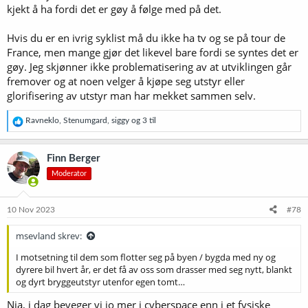
kjekt å ha fordi det er gøy å følge med på det.
Hvis du er en ivrig syklist må du ikke ha tv og se på tour de
France, men mange gjør det likevel bare fordi se syntes det er
gøy. Jeg skjønner ikke problematisering av at utviklingen går
fremover og at noen velger å kjøpe seg utstyr eller
glorifisering av utstyr man har mekket sammen selv.
R
Ravneklo
,
Stenumgard
,
siggy
og 3 til
e
a
k
Finn Berger
s
Moderator
j
o
n
e
10 Nov 2023
#78
r
:
msevland skrev:
I motsetning til dem som flotter seg på byen / bygda med ny og
dyrere bil hvert år, er det få av oss som drasser med seg nytt, blankt
og dyrt bryggeutstyr utenfor egen tomt…
Nja, i dag beveger vi jo mer i cyberspace enn i et fysiske