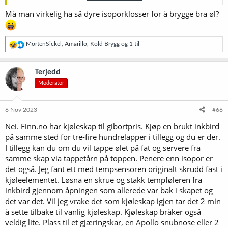
Må man virkelig ha så dyre isoporklosser for å brygge bra øl?
Jeg funderer alvorlig på å investere i et par sånne:
https://brewshop.no/produkt/utstyr/gjaering/kjoleenheter/fermina
tor-basic
. Det hadde forenkla brygginga en del, og gitt meg noen
muligheter jeg ikke har. (jeg hadde egentlig bestemt meg, men så
R
MortenSickel
,
Amarillo
,
Kold Brygg
og 1 til
var de utsolgt. Nå må jeg bestemme meg en gang til. Livet er
e
a
vanskelig
.)
k
Terjedd
s
Moderator
j
o
n
e
6 Nov 2023
#66
r
Nei. Finn.no har kjøleskap til gibortpris. Kjøp en brukt inkbird
:
på samme sted for tre-fire hundrelapper i tillegg og du er der.
I tillegg kan du om du vil tappe ølet på fat og servere fra
samme skap via tappetårn på toppen. Penere enn isopor er
det også. Jeg fant ett med tempsensoren originalt skrudd fast i
kjøleelementet. Løsna en skrue og stakk tempføleren fra
inkbird gjennom åpningen som allerede var bak i skapet og
det var det. Vil jeg vrake det som kjøleskap igjen tar det 2 min
å sette tilbake til vanlig kjøleskap. Kjøleskap bråker også
veldig lite. Plass til et gjæringskar, en Apollo snubnose eller 2