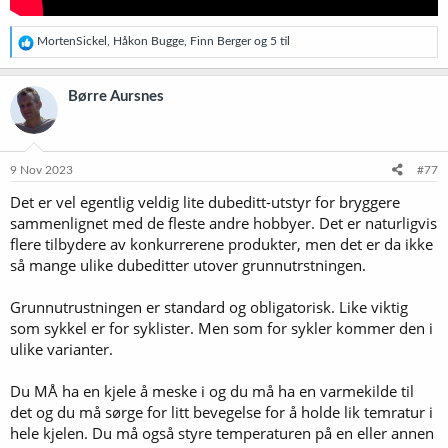
R
MortenSickel
,
Håkon Bugge
,
Finn Berger
og 5 til
e
a
k
Børre Aursnes
s
j
o
n
e
9 Nov 2023
#77
r
Det er vel egentlig veldig lite dubeditt-utstyr for bryggere
:
sammenlignet med de fleste andre hobbyer. Det er naturligvis
flere tilbydere av konkurrerene produkter, men det er da ikke
så mange ulike dubeditter utover grunnutrstningen.
Grunnutrustningen er standard og obligatorisk. Like viktig
som sykkel er for syklister. Men som for sykler kommer den i
ulike varianter.
Du MÅ ha en kjele å meske i og du må ha en varmekilde til
det og du må sørge for litt bevegelse for å holde lik temratur i
hele kjelen. Du må også styre temperaturen på en eller annen