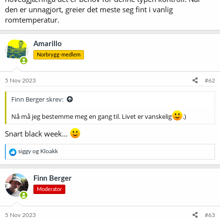
den er unnagjort, greier det meste seg fint i vanlig
romtemperatur.
Amarillo
Norbrygg-medlem
5 Nov 2023
#62
Finn Berger skrev:
Nå må jeg bestemme meg en gang til. Livet er vanskelig
.)
Snart black week...
R
siggy
og
Kloakk
e
a
k
Finn Berger
s
Moderator
j
o
n
e
5 Nov 2023
#63