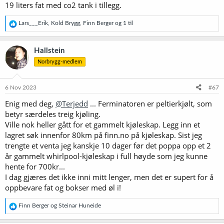
19 liters fat med co2 tank i tillegg.
R
Lars___Erik
,
Kold Brygg
,
Finn Berger
og 1 til
e
a
k
Hallstein
s
Norbrygg-medlem
j
o
n
e
6 Nov 2023
#67
r
Enig med deg,
@Terjedd
... Ferminatoren er peltierkjølt, som
:
betyr særdeles treig kjøling.
Ville nok heller gått for et gammelt kjøleskap. Legg inn et
lagret søk innenfor 80km på finn.no på kjøleskap. Sist jeg
trengte et venta jeg kanskje 10 dager før det poppa opp et 2
år gammelt whirlpool-kjøleskap i full høyde som jeg kunne
hente for 700kr...
I dag gjæres det ikke inni mitt lenger, men det er supert for å
oppbevare fat og bokser med øl i!
R
Finn Berger
og
Steinar Huneide
e
a