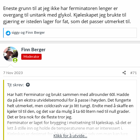
Eneste grunn til at jeg ikke har ferminatoren lenger er
overgang til unitank med glykol. Kjøleskapet jeg brukte til
gjæring er isteden lager for fat, som det passer utmerket til.
R
siggy
og
Finn Berger
e
a
k
Finn Berger
s
Moderator
j
o
n
e
7 Nov 2023
#71
r
:
Tjt skrev:
Har hatt Ferminator og brukt sammen med allrounder 60l. Hadde
da på en ekstra utvidelsesmodul for å passe i høyden. Det fungerte
helt utmerket, men coldcrash var jo litt tungt. Endte med å skaffe en
kjøler til til den, og det var da mulig å ta 60 litern ned til null grader.
Det er bra nok for de fleste tror jeg.
Ferminator er laget for brygging i motsetning til kjøleskap, så det er
lett å stille inn og holde de temperaturene man er interessert i.
Kjøleskap er designet for å holde 4-5 grader selv om man kan lure
Klikk for å utvide...
det til med inkbird og denslags. Ferminatoren gir deg også bedre