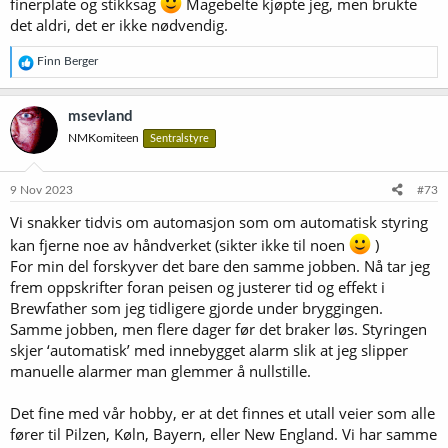
finerplate og stikksag
Magebelte kjøpte jeg, men brukte
det aldri, det er ikke nødvendig.
R
Finn Berger
e
a
k
msevland
s
NMKomiteen
Sentralstyre
j
o
n
e
9 Nov 2023
#73
r
Vi snakker tidvis om automasjon som om automatisk styring
:
kan fjerne noe av håndverket (sikter ikke til noen
)
For min del forskyver det bare den samme jobben. Nå tar jeg
frem oppskrifter foran peisen og justerer tid og effekt i
Brewfather som jeg tidligere gjorde under bryggingen.
Samme jobben, men flere dager før det braker løs. Styringen
skjer ‘automatisk’ med innebygget alarm slik at jeg slipper
manuelle alarmer man glemmer å nullstille.
Det fine med vår hobby, er at det finnes et utall veier som alle
fører til Pilzen, Køln, Bayern, eller New England. Vi har samme