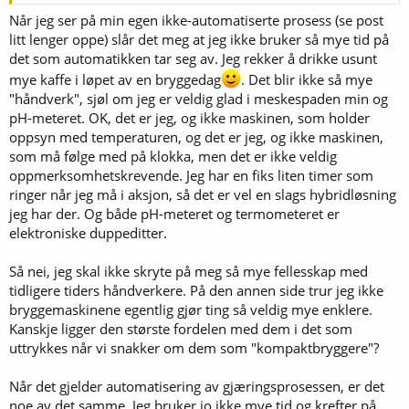
Når jeg ser på min egen ikke-automatiserte prosess (se post
Det fine med vår hobby, er at det finnes et utall veier som alle fører
til Pilzen, Køln, Bayern, eller New England. Vi har samme hobby, men
litt lenger oppe) slår det meg at jeg ikke bruker så mye tid på
forskjellig reisevei og forskjellige mål.
det som automatikken tar seg av. Jeg rekker å drikke usunt
mye kaffe i løpet av en bryggedag
. Det blir ikke så mye
deLillos
"håndverk", sjøl om jeg er veldig glad i meskespaden min og
Nå som vi alle er forskjellige
pH-meteret. OK, det er jeg, og ikke maskinen, som holder
oppsyn med temperaturen, og det er jeg, og ikke maskinen,
som må følge med på klokka, men det er ikke veldig
oppmerksomhetskrevende. Jeg har en fiks liten timer som
ringer når jeg må i aksjon, så det er vel en slags hybridløsning
jeg har der. Og både pH-meteret og termometeret er
elektroniske duppeditter.
Så nei, jeg skal ikke skryte på meg så mye fellesskap med
tidligere tiders håndverkere. På den annen side trur jeg ikke
bryggemaskinene egentlig gjør ting så veldig mye enklere.
Kanskje ligger den største fordelen med dem i det som
uttrykkes når vi snakker om dem som "kompaktbryggere"?
Når det gjelder automatisering av gjæringsprosessen, er det
noe av det samme. Jeg bruker jo ikke mye tid og krefter på