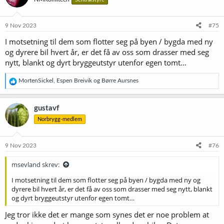
9 Nov 2023
#75
I motsetning til dem som flotter seg på byen / bygda med ny
og dyrere bil hvert år, er det få av oss som drasser med seg
nytt, blankt og dyrt bryggeutstyr utenfor egen tomt…
R
MortenSickel
,
Espen Breivik
og
Børre Aursnes
e
a
k
gustavf
s
Norbrygg-medlem
j
o
n
e
9 Nov 2023
#76
r
:
msevland skrev:
I motsetning til dem som flotter seg på byen / bygda med ny og
dyrere bil hvert år, er det få av oss som drasser med seg nytt, blankt
og dyrt bryggeutstyr utenfor egen tomt…
Jeg tror ikke det er mange som synes det er noe problem at