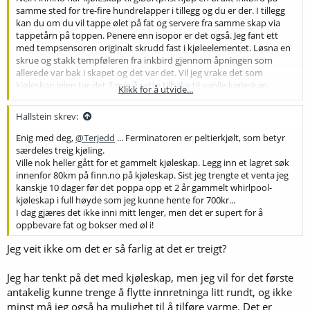
samme sted for tre-fire hundrelapper i tillegg og du er der. I tillegg
kan du om du vil tappe ølet på fat og servere fra samme skap via
tappetårn på toppen. Penere enn isopor er det også. Jeg fant ett
med tempsensoren originalt skrudd fast i kjøleelementet. Løsna en
skrue og stakk tempføleren fra inkbird gjennom åpningen som
allerede var bak i skapet og det var det. Vil jeg vrake det som
kjøleskap igjen tar det 2 min å sette tilbake til vanlig kjøleskap.
Klikk for å utvide...
Kjøleskap bråker også veldig lite. Plass til et gjæringskar, en Apollo
snubnose eller 2 19 liters fat med co2 tank i tillegg.
Hallstein skrev:
Enig med deg,
@Terjedd
... Ferminatoren er peltierkjølt, som betyr
særdeles treig kjøling.
Ville nok heller gått for et gammelt kjøleskap. Legg inn et lagret søk
innenfor 80km på finn.no på kjøleskap. Sist jeg trengte et venta jeg
kanskje 10 dager før det poppa opp et 2 år gammelt whirlpool-
kjøleskap i full høyde som jeg kunne hente for 700kr...
I dag gjæres det ikke inni mitt lenger, men det er supert for å
oppbevare fat og bokser med øl i!
Jeg veit ikke om det er så farlig at det er treigt?
Jeg har tenkt på det med kjøleskap, men jeg vil for det første
antakelig kunne trenge å flytte innretninga litt rundt, og ikke
minst må jeg også ha mulighet til å tilføre varme. Det er