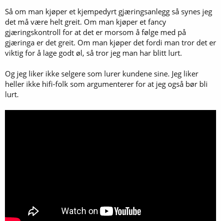
Så om man kjøper et kjempedyrt gjæringsanlegg så synes jeg
det må være helt greit. Om man kjøper et fancy
gjæringskontroll for at det er morsom å følge med på
gjæringa er det greit. Om man kjøper det fordi man tror det er
viktig for å lage godt øl, så tror jeg man har blitt lurt.
Og jeg liker ikke selgere som lurer kundene sine. Jeg liker
heller ikke hifi-folk som argumenterer for at jeg også bør bli
lurt.