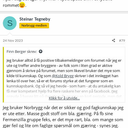
rommet
.
Steinar Tegneby
S
Norbrygg-medlem
24 Nov 2023
#79
Finn Berger skrev:
Jeg bruker alltid å få positive tilbakemeldinger om forumet når jeg er
ute og treffer andre bryggere - av folk som i liten grad er aktive
gjennom å skrive på forumet, men som likevel bruker det mye som
kilde til kunnskap. Og som
@Kold Brygg
skriver i det innlegget han
lenka til over her, så er et forums styrke at det fungerer som en
kunnskapsbank. Og så vil jeg hevde - som ham - at du antakelig kan
få mer kompetent hjelp fra flere raskere her enn på facebook. (Jeg
prøvde å henge litt på den store fb-gruppa en kort periode, men det
Klikk for å utvide...
var en deprimerende opplevelse. Og siden har jeg aldri giddet. Det
gjelder for så vidt hele fb. Jeg har stadig en konto, men jeg er aldri
Jeg bruker Norbrygg når det er sikker og god fagkunnskap jeg
inne der.)
er ute etter. Masse godt stoff om bla. gjæring. På fb sine
Fermenzilla gruppe feks, er det mye rart, bla. om mange som
Men at det nok var mer liv her for 6-7 år sida, er jeg helt enig i. Det er
gjør feil og lite om faglige spørsmål om gjæring - synes jeg.
en generell tendens at fora som dette har hatt kraftig nedgang. Jeg