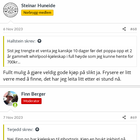
k
Steinar Huneide
s
Norbrygg-medlem
j
o
n
e
6 Nov 2023
#68
r
:
Hallstein skrev:
Sist jeg trengte et venta jeg kanskje 10 dager før det poppa opp et 2
år gammelt whirlpool-kjøleskap i full høyde som jeg kunne hente for
700kr...
Fullt mulig å gjøre veldig gode kjøp på slikt ja. Frysere er litt
verre med å finne, det har jeg leita litt etter ei stund nå.
Finn Berger
Moderator
7 Nov 2023
#69
Terjedd skrev:
Nei. Finn.no har kjøleskap til gibortpris. Kjøp en brukt inkbird på