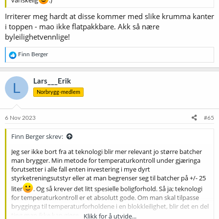
Irriterer meg hardt at disse kommer med slike krumma kanter
i toppen - mao ikke flatpakkbare. Akk så nære
byleilighetvennlige!
R
Finn Berger
e
a
k
Lars___Erik
L
s
Norbrygg-medlem
j
o
n
e
6 Nov 2023
#65
r
:
Finn Berger skrev:
Jeg ser ikke bort fra at teknologi blir mer relevant jo større batcher
man brygger. Min metode for temperaturkontroll under gjæringa
forutsetter i alle fall enten investering i mye dyrt
styrketreningsutstyr eller at man begrenser seg til batcher på +/- 25
liter
. Og så krever det litt spesielle boligforhold. Så ja; teknologi
for temperaturkontroll er et absolutt gode. Om man skal tilpasse
brygginga til temperaturforholdene i en blokkleilighet, blir det en del
ting man ikke kan gjøre.
Klikk for å utvide...