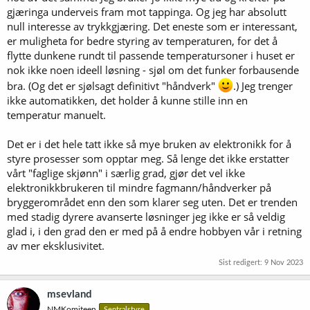
gjæringa underveis fram mot tappinga. Og jeg har absolutt
null interesse av trykkgjæring. Det eneste som er interessant,
er muligheta for bedre styring av temperaturen, for det å
flytte dunkene rundt til passende temperatursoner i huset er
nok ikke noen ideell løsning - sjøl om det funker forbausende
bra. (Og det er sjølsagt definitivt "håndverk"
.) Jeg trenger
ikke automatikken, det holder å kunne stille inn en
temperatur manuelt.
Det er i det hele tatt ikke så mye bruken av elektronikk for å
styre prosesser som opptar meg. Så lenge det ikke erstatter
vårt "faglige skjønn" i særlig grad, gjør det vel ikke
elektronikkbrukeren til mindre fagmann/håndverker på
bryggerområdet enn den som klarer seg uten. Det er trenden
med stadig dyrere avanserte løsninger jeg ikke er så veldig
glad i, i den grad den er med på å endre hobbyen vår i retning
av mer eksklusivitet.
Sist redigert:
9 Nov 2023
msevland
NMKomiteen
Sentralstyre