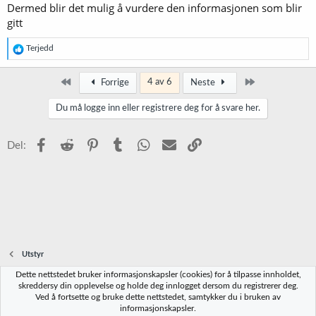
Dermed blir det mulig å vurdere den informasjonen som blir
gitt
R
Terjedd
e
a
k
Først
Siste
4 av 6
Forrige
Neste
s
j
Du må logge inn eller registrere deg for å svare her.
o
n
e
Facebook
Reddit
Pinterest
Tumblr
WhatsApp
E-post
Link
Del:
r
:
Utstyr
Dette nettstedet bruker informasjonskapsler (cookies) for å tilpasse innholdet,
Norbrygg-default
skreddersy din opplevelse og holde deg innlogget dersom du registrerer deg.
Ved å fortsette og bruke dette nettstedet, samtykker du i bruken av
Kontakt oss
Vilkår og regler
Personvernregler
Hjelp
Hjem
R
informasjonskapsler.
S