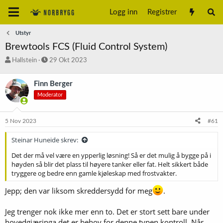
Logg inn
Registrer
Utstyr
Brewtools FCS (Fluid Control System)
T
S
Hallstein
29 Okt 2023
r
t
å
a
Finn Berger
d
r
Moderator
s
t
t
d
a
a
5 Nov 2023
#61
r
t
t
o
Steinar Huneide skrev:
e
r
Det der må vel være en ypperlig løsning! Så er det mulig å bygge på i
høyden så blir det plass til høyere tanker eller fat. Helt sikkert både
tryggere og bedre enn gamle kjøleskap med frostvakter.
Jepp; den var liksom skreddersydd for meg
.
Jeg trenger nok ikke mer enn to. Det er stort sett bare under
hovedgjæringa det er behov for denne typen kontroll. Når