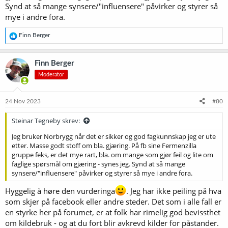
Synd at så mange synsere/"influensere" påvirker og styrer så
har prøvd meg på andre, både engelske og amerikanske, men der
mye i andre fora.
har det vært nokså tomt. Faktisk har vi klart oss ganske bra, relativt
sett. Og jeg mener at Norbrygg må satse på å promotere forumet -
og hjemmesida, som jeg ikke synes er særlig god - overfor
R
Finn Berger
medlemmene gjennom nyhetsbrevene som styret sender ut. Det
e
a
ligger i begrepet "forum" (torg) at det skal være det stedet der
k
medlemmene i et samfunn møtes både for å være sosiale og for å
Finn Berger
s
diskutere felles anliggender. Noe alternativ kan jeg ikke se at vi har.
Moderator
j
o
Forøvrig - og for å knytte an til trådtemaet - så trur jeg vekta på
n
tematikken på forumet har flytta seg mye fra det
e
24 Nov 2023
#80
bryggekunnskapsorienterte til utstyr. Det er kanskje symptomatisk?
r
(Jeg mener ikke at folk ikke skal ta opp utstyrsspørsmål. Men jeg
:
Steinar Tegneby skrev:
ønsker meg mer øl-/brygge-aktivitet.)
Jeg bruker Norbrygg når det er sikker og god fagkunnskap jeg er ute
etter. Masse godt stoff om bla. gjæring. På fb sine Fermenzilla
gruppe feks, er det mye rart, bla. om mange som gjør feil og lite om
faglige spørsmål om gjæring - synes jeg. Synd at så mange
synsere/"influensere" påvirker og styrer så mye i andre fora.
Hyggelig å høre den vurderinga
. Jeg har ikke peiling på hva
som skjer på facebook eller andre steder. Det som i alle fall er
en styrke her på forumet, er at folk har rimelig god bevissthet
om kildebruk - og at du fort blir avkrevd kilder for påstander.