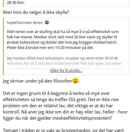
28-30 liter.
Men hvis du velger å ikke skylle?
Superhanssen skrev:
Aldri tenkt over at skylling skal ha så mye å si på effektivitet som
folk her mener. Mesker stort sett med 20 liter vann og skyller til
ønsket kokevolum og dobler det hvis jeg brygger dobbel batch.
Pleier ikke å bruke mer enn 15-20 minutter på det.
Jeg mesker alltid med sirkulasjon, stopper og rører etter 30 til 40
minutter, for så å sirkulere til vørteren blir helt klar igjen. Da ender
jeg i de fleste tilfeller å treffe ganske greit på OG +- ettpoeng eller to.
Klikk for å utvide...
Pleier aldri å ha dårlig tid når jeg brygger, så å meske i inntil to timer
Jeg skriver under på den filosofien
.
er noe jeg gjør stort sett hver gang. Det gir meg milighet til å styre
med andre ting undrveis. Mulig det har noe å si også, men det er det
Det er ingen grunn til å begynne å tenke så mye over
som funker hos meg. Aldri tenkt så mye på, eller nørdet på
effektiviteten så lenge du treffer OG greit. Det er ikke noe
viktigheten av å skylle egentlig.
problem om den er relativt lav, det viktige er at du har
Ta det med ro, ikke stress og kos deg med byggingen. Det er min
kontroll. Nå aner jeg ikke om din er høy eller lav, heller - hvor
filosofi
ligger du når det gjelder meskeeffektivitetsprosenten?
Temaet i tråden er jo valg av bryggemaskin, og det har vært