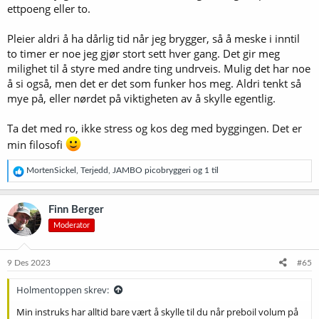
ettpoeng eller to.
Pleier aldri å ha dårlig tid når jeg brygger, så å meske i inntil
to timer er noe jeg gjør stort sett hver gang. Det gir meg
milighet til å styre med andre ting undrveis. Mulig det har noe
å si også, men det er det som funker hos meg. Aldri tenkt så
mye på, eller nørdet på viktigheten av å skylle egentlig.
Ta det med ro, ikke stress og kos deg med byggingen. Det er
min filosofi
R
MortenSickel
,
Terjedd
,
JAMBO picobryggeri
og 1 til
e
a
k
Finn Berger
s
Moderator
j
o
n
e
9 Des 2023
#65
r
:
Holmentoppen skrev:
Min instruks har alltid bare vært å skylle til du når preboil volum på