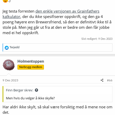
.)
Jeg testa forresten
den enkle versjonen av Grainfathers
kalkulator
, der du ikke spesifiserer oppskrift, og den ga 4
poeng høyere enn Brewersfriend, så den er definitivt ikke til å
stole på. Men jeg går ut fra at den er bedre om den får jobbe
med ei hel oppskrift.
Sist redigert:
9 Des 2023
R
Terjedd
e
a
k
Holmentoppen
s
Norbrygg-medlem
j
o
n
e
9 Des 2023
#66
r
:
Finn Berger skrev:
Men hvis du velger å ikke skylle?
Har aldri ikke skylt, så skal være forsiktig med å mene noe om
det.