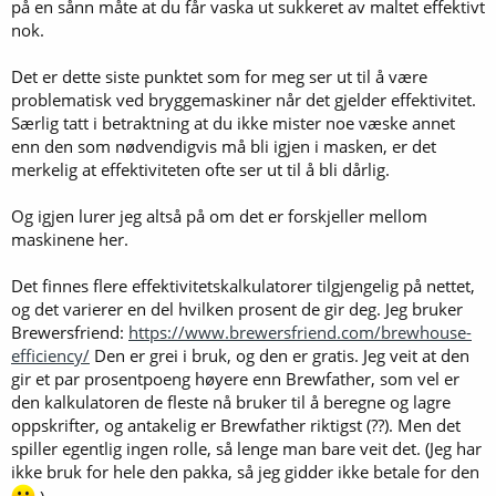
på en sånn måte at du får vaska ut sukkeret av maltet effektivt
nok.
Det er dette siste punktet som for meg ser ut til å være
problematisk ved bryggemaskiner når det gjelder effektivitet.
Særlig tatt i betraktning at du ikke mister noe væske annet
enn den som nødvendigvis må bli igjen i masken, er det
merkelig at effektiviteten ofte ser ut til å bli dårlig.
Og igjen lurer jeg altså på om det er forskjeller mellom
maskinene her.
Det finnes flere effektivitetskalkulatorer tilgjengelig på nettet,
og det varierer en del hvilken prosent de gir deg. Jeg bruker
Brewersfriend:
https://www.brewersfriend.com/brewhouse-
efficiency/
Den er grei i bruk, og den er gratis. Jeg veit at den
gir et par prosentpoeng høyere enn Brewfather, som vel er
den kalkulatoren de fleste nå bruker til å beregne og lagre
oppskrifter, og antakelig er Brewfather riktigst (??). Men det
spiller egentlig ingen rolle, så lenge man bare veit det. (Jeg har
ikke bruk for hele den pakka, så jeg gidder ikke betale for den