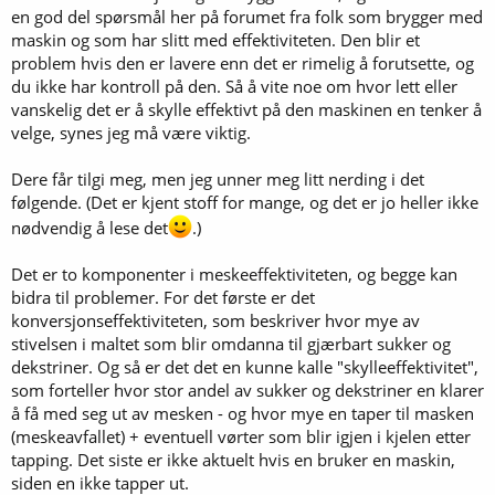
en god del spørsmål her på forumet fra folk som brygger med
maskin og som har slitt med effektiviteten. Den blir et
problem hvis den er lavere enn det er rimelig å forutsette, og
du ikke har kontroll på den. Så å vite noe om hvor lett eller
vanskelig det er å skylle effektivt på den maskinen en tenker å
velge, synes jeg må være viktig.
Dere får tilgi meg, men jeg unner meg litt nerding i det
følgende. (Det er kjent stoff for mange, og det er jo heller ikke
nødvendig å lese det
.)
Det er to komponenter i meskeeffektiviteten, og begge kan
bidra til problemer. For det første er det
konversjonseffektiviteten, som beskriver hvor mye av
stivelsen i maltet som blir omdanna til gjærbart sukker og
dekstriner. Og så er det det en kunne kalle "skylleeffektivitet",
som forteller hvor stor andel av sukker og dekstriner en klarer
å få med seg ut av mesken - og hvor mye en taper til masken
(meskeavfallet) + eventuell vørter som blir igjen i kjelen etter
tapping. Det siste er ikke aktuelt hvis en bruker en maskin,
siden en ikke tapper ut.