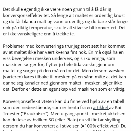
Det skulle egentlig ikke være noen grunn til å få dårlig
konversjonseffektivitet. Så lenge alt maltet er ordentlig knust
og du får blanda malt og vann ordentlig, og du bare står lenge
nok på riktig temperatur, skulle all stivelse bli konvertert. Det
er ikke vanskeligere enn å trekke te.
Problemer med konverteringa trur jeg stort sett har kommet
av at maltet ikke har vært kverna fint nok. En må også ha en
viss bevegelse i mesken underveis, og sirkuleringa, som
maskinen sørger for, flytter jo hele tida væske gjennom
maltet og sørger på den måten for det. Men dersom væsken
(vørteren) føres tilbake til mesken på en sånn måte at det kan
danne seg kanaler ned gjennom maltet i mesken, skjer ikke
det. Derfor er dette en egenskap ved maskinen som er viktig.
Konversjonseffekitivteten kan du finne ved hjelp av en tabell
som den nedenstående, som er henta fra en
artikkel
av Kai
Troester ("Braukaiser"). Med utgangspunkt i mesketjukkelsen
kan du lese av hvilken SG (eller Plato) du vil får før skylling
dersom du har konvertert all stivelsen (=100% effektivtet). Du