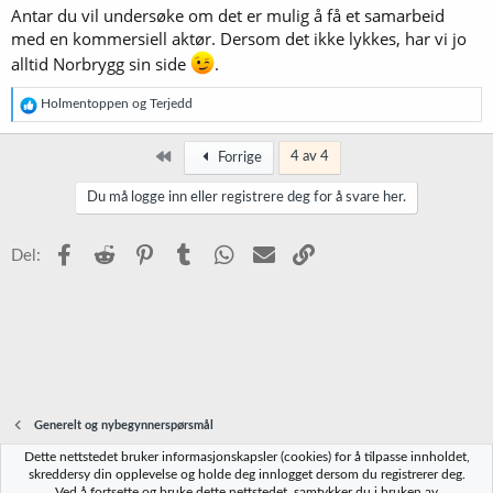
Antar du vil undersøke om det er mulig å få et samarbeid
med en kommersiell aktør. Dersom det ikke lykkes, har vi jo
alltid Norbrygg sin side
.
R
Holmentoppen
og
Terjedd
e
a
k
Først
4 av 4
Forrige
s
j
Du må logge inn eller registrere deg for å svare her.
o
n
e
Facebook
Reddit
Pinterest
Tumblr
WhatsApp
E-post
Link
Del:
r
:
Generelt og nybegynnerspørsmål
Dette nettstedet bruker informasjonskapsler (cookies) for å tilpasse innholdet,
Norbrygg-default
skreddersy din opplevelse og holde deg innlogget dersom du registrerer deg.
Ved å fortsette og bruke dette nettstedet, samtykker du i bruken av