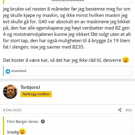
Ikke hull i lokket
Jeg brukte vel nesten 8 måneder før jeg bestemte meg for om
Ikke senterrør
Overføring av oppskrifter fra Brewfather
jeg skulle kjøpe ny maskin, og ikke minst hvilken maskin jeg
Satt på ventil og hurtigkobling i bunn for bruk av gammelt utstyr
evt skulle gå for. G40 var absolutt en av maskinene jeg kikket
(bilde)
på, den har alle egenskapene jeg høyt verdsetter med BZ gen
4 og motstrømskjøleren kunne jeg sikkert fått solgt uten et alt
Kjøpt ekstra stor (vid) BIAB pose for enkel batchsparge. Løfter
for stort tap, den har også muligheten til å brygge 2x 19 liters
posen over i gryten med skyllevann. Åpner opp for bruk av mange
fat i slengen, noe jeg savner med BZ35.
forskjellige teknikker.
Har den på rulleplate
Det koster å være kar, så det har jeg ikke råd til, desverre
Vis vedlegget 65455
R
msevland
e
a
k
TorbjornJ
s
Norbrygg-medlem
j
o
n
e
8 Des 2023
#62
r
:
Finn Berger skrev:
Snedig
.