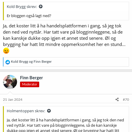
Kold Brygg skrev:
Er bloggen også lagt ned?
Ja, det koster litt å ha handelsplattformen i gang, så jeg tok
den ned ved nyttår. Har tatt vare på blogginnleggene, så de
kan kanskje dukke opp igjen et annet sted senere. Øl og
brygging har hatt litt mindre oppmerksomhet her en stund...
R
Kold Brygg
og
Finn Berger
e
a
k
Finn Berger
s
Moderator
j
o
n
e
21 Jan 2024
#70
r
:
Holmentoppen skrev:
Ja, det koster litt å ha handelsplattformen i gang, så jeg tok den ned
ved nyttår. Har tatt vare på blogginnleggene, så de kan kanskje
dukke opp igjen et annet sted senere. Øl og brygging har hatt litt