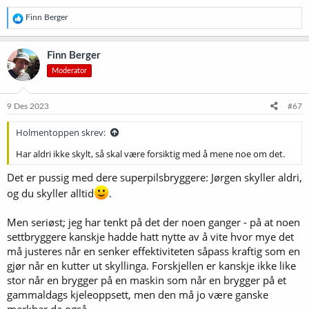
R
Finn Berger
e
a
k
Finn Berger
s
Moderator
j
o
n
e
9 Des 2023
#67
r
:
Holmentoppen skrev:
Har aldri ikke skylt, så skal være forsiktig med å mene noe om det.
Det er pussig med dere superpilsbryggere: Jørgen skyller aldri,
og du skyller alltid
.
Men seriøst; jeg har tenkt på det der noen ganger - på at noen
settbryggere kanskje hadde hatt nytte av å vite hvor mye det
må justeres når en senker effektiviteten såpass kraftig som en
gjør når en kutter ut skyllinga. Forskjellen er kanskje ikke like
stor når en brygger på en maskin som når en brygger på et
gammaldags kjeleoppsett, men den må jo være ganske
merkbar da også.