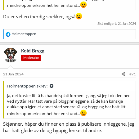
mindre oppmerksomhet her en stund...
Du er vel en iherdig snekker, også
.
Sist redigert:
21 Jan 2024
R
Holmentoppen
e
a
k
Kold Brygg
s
Moderator
j
o
n
e
21 Jan 2024
#71
r
:
Holmentoppen skrev:
Ja, det koster litt å ha handelsplattformen i gang, så jeg tok den ned
ved nyttår. Har tatt vare på blogginnleggene, så de kan kanskje
dukke opp igjen et annet sted senere. Øl og brygging har hatt litt
mindre oppmerksomhet her en stund...
Skjønner, håper du finner en plass å publisere innleggene. Jeg
har hatt glede av de og hyppig lenket til andre.