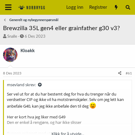
Logg inn
Registrer
Generelt og nybegynnerspørsmål
Brewzilla 35L gen4 eller grainfather g30 v3?
T
S
Snalle
6 Des 2023
r
t
å
a
Kloakk
d
r
s
t
t
d
a
a
8 Des 2023
#61
r
t
t
o
msevland skrev:
e
r
Ser vel ut for at du har bestemt deg for hva du trenger når du
verdsetter CIP og ikke vil ha motstrømskjøler. Selv om jeg lett kan
anbefale G40, kan jeg ikke anbefale den til deg
Her er kort hva jeg liker med G49
Den er enkel å rengjøre, og har ikke slisser
Bunnen er konet med uttak i senter.
Klikk for å utvide...