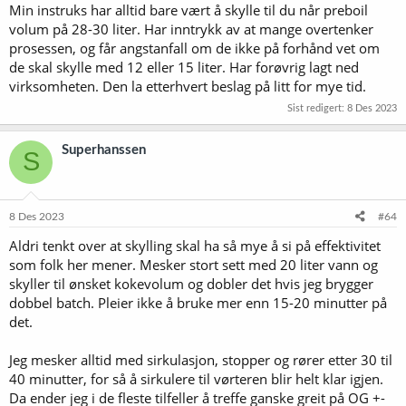
Min instruks har alltid bare vært å skylle til du når preboil
volum på 28-30 liter. Har inntrykk av at mange overtenker
prosessen, og får angstanfall om de ikke på forhånd vet om
de skal skylle med 12 eller 15 liter. Har forøvrig lagt ned
virksomheten. Den la etterhvert beslag på litt for mye tid.
Sist redigert:
8 Des 2023
Superhanssen
S
8 Des 2023
#64
Aldri tenkt over at skylling skal ha så mye å si på effektivitet
som folk her mener. Mesker stort sett med 20 liter vann og
skyller til ønsket kokevolum og dobler det hvis jeg brygger
dobbel batch. Pleier ikke å bruke mer enn 15-20 minutter på
det.
Jeg mesker alltid med sirkulasjon, stopper og rører etter 30 til
40 minutter, for så å sirkulere til vørteren blir helt klar igjen.
Da ender jeg i de fleste tilfeller å treffe ganske greit på OG +-