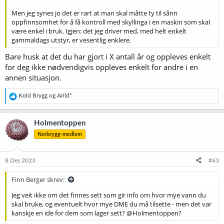
Men jeg synes jo det er rart at man skal måtte ty til sånn
oppfinnsomhet for å få kontroll med skyllinga i en maskin som skal
være enkel i bruk. Igjen: det jeg driver med, med helt enkelt
gammaldags utstyr, er vesentlig enklere.
Bare husk at det du har gjort i X antall år og oppleves enkelt
for deg ikke nødvendigvis oppleves enkelt for andre i en
annen situasjon.
R
Kold Brygg
og
Arild*
e
a
k
Holmentoppen
s
Norbrygg-medlem
j
o
n
e
8 Des 2023
#63
r
:
Finn Berger skrev:
Jeg veit ikke om det finnes sett som gir info om hvor mye vann du
skal bruke, og eventuelt hvor mye DME du må tilsette - men det var
kanskje en ide for dem som lager sett? @Holmentoppen?