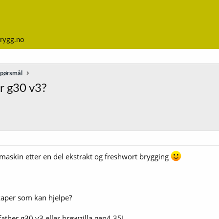
rygg.no
spørsmål
er g30 v3?
emaskin etter en del ekstrakt og freshwort brygging
kaper som kan hjelpe?
ather g30 v3 eller brewzilla gen4 35L.