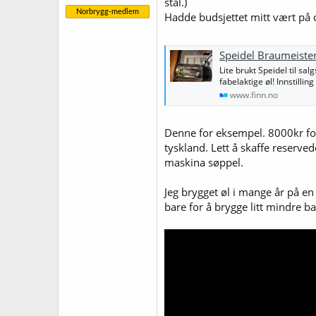
stål.)
finjusteres etterhvert som brukere
Norbrygg-medlem
fleste bugs sånn sett.
Hadde budsjettet mitt vært på om
Sentrert drensrør er absolutt en 
med kort kontaktig med elementen
Speidel Braumeister
Lite brukt Speidel til sa
Det er selvfølgelig en nedtur, men
fabelaktige øl! Innstillin
betraktning, ikke en veldig dyr ti
www.finn.no
Til slutt, og her snakker vi igjen
ikke det veldig relevant for min de
Denne for eksempel. 8000kr for 
tyskland. Lett å skaffe reserve
Det er sikkert mange ting jeg ikke
maskina søppel.
Jeg brygget øl i mange år på en 
bare for å brygge litt mindre ba