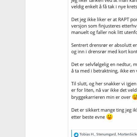
Jeg liker tanken ved at man kan 
veldig enkelt å få tak i nye kre
Det jeg ikke liker er at RAPT p
versjon som finjusteres etterh
manuelt og faller nok litt utenf
Sentrert drensrør er absolutt 
og inn i drensrør med kort kon
Det er selvfølgelig en nedtur, 
å ta med i betraktning, ikke en
Til slutt, og her snakker vi i
er for liten, nå var ikke det ve
bryggekarrieren min er over
Det er sikkert mange ting jeg i
etter beste evne
R
Tobias H.
,
Stenumgard
,
MortenSick