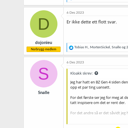
e
a
k
6 Des 2023
s
D
j
Er ikke dette ett flott svar.
o
n
e
r
dojonieu
:
R
Tobias H.
,
MortenSickel
,
Snalle
og 2 
Norbrygg-medlem
e
a
k
6 Des 2023
s
S
j
Kloakk skrev:
o
n
Jeg har hatt en BZ Gen 4 siden den 
e
opp et par ting uansett.
r
Snalle
:
For det første ser jeg for meg at d
tatt inspisere om det er rent der.
For det andre så er det såvidt jeg
Tredje tingen jeg vil påpeke med g