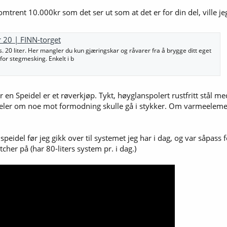
ne finner bugs. Nå har jeg selv opplevd dette kun 1 gang på over et år, men
trent 10.000kr som det ser ut som at det er for din del, ville jeg 
fordel, for meg, men det kommer med en pris, blant annet at mye av sirkuler
e, og ved for høy hastighet gjøre mesken svært kompakt i bunn.
 20 | FINN-torget
lgs. 20 liter. Her mangler du kun gjæringskar og råvarer fra å brygge ditt eget
 samtidig kan det enkelt løses med HED(heat exchange disc), men det er nok e
g for stegmesking. Enkelt i b
lleggsting, men verdt å nevne at jeg syns den er så viktig at den burde fulgt 
 om mine preferanser og ikke nødvendigvis hvor andres behov ligger, men jeg s
l da jeg fra før av har en The Scylla fra Jaded Brewing, og kommer nok til å h
en Speidel er et røverkjøp. Tykt, høyglanspolert rustfritt stål me
deler om noe mot formodning skulle gå i stykker. Om varmeelemente
 har nevnt her, men skulle det være noe du lurer på ang BZ Gen 4 så er det ba
speidel før jeg gikk over til systemet jeg har i dag, og var såpass
tcher på (har 80-liters system pr. i dag.)