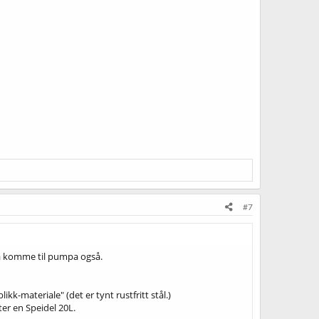
#7
tt å komme til pumpa også.
kk-materiale" (det er tynt rustfritt stål.)
ter en Speidel 20L.