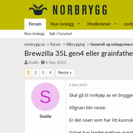
Forum
Nye innlegg
Medlemmer
norb
Nye innlegg
Søk i forumet
norbrygg.no
Forum
Ølbrygging
Generelt og nybegynner
Brewzilla 35L gen4 eller grainfath
T
S
Snalle
6 Des 2023
r
t
1
2
3
4
Neste
å
a
d
r
s
t
6 Des 2023
S
t
d
Skal gå til innkjøp av en brygg
a
a
r
t
t
o
Allgrain blir neste.
e
r
Snalle
Er det noen som har litt kunns
Valget har landet mellom grainf