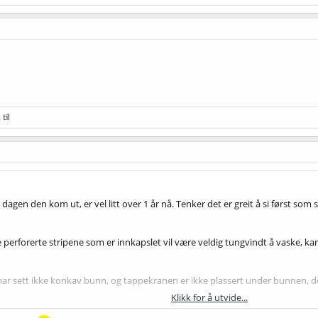
til
dagen den kom ut, er vel litt over 1 år nå. Tenker det er greit å si først som s
e perforerte stripene som er innkapslet vil være veldig tungvindt å vaske, kan
 har sett ikke konkav bunn, og tappekranen er ikke plassert under bunnen, det
Klikk for å utvide...
rainfather er at den har hva jeg kan lese meg frem til en rimelig god motstrø