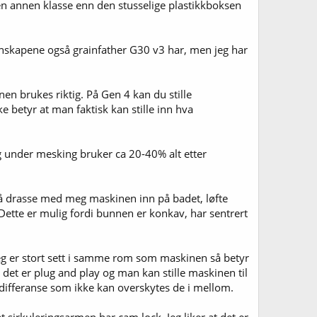
i en annen klasse enn den stusselige plastikkboksen
genskapene også grainfather G30 v3 har, men jeg har
en brukes riktig. På Gen 4 kan du stille
e betyr at man faktisk kan stille inn hva
 under mesking bruker ca 20-40% alt etter
e å drasse med meg maskinen inn på badet, løfte
Dette er mulig fordi bunnen er konkav, har sentrert
jeg er stort sett i samme rom som maskinen så betyr
 det er plug and play og man kan stille maskinen til
 differanse som ikke kan overskytes de i mellom.