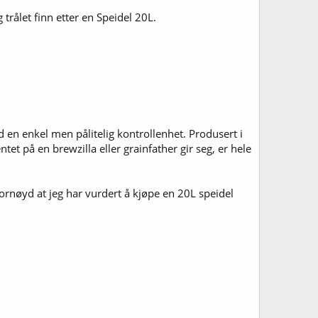
 jeg bruker maskinen manuelt og faller nok litt utenfor de
trålet finn etter en Speidel 20L.
ingen forsvinner rett gjennom mesken og inn i drensrør
n ting å kjøpe ved siden av og greit å ta med i
med maskinen.
yns den medfølgende spiralkjøleren er for liten, nå var
a den til bryggekarrieren min er over
d en enkel men pålitelig kontrollenhet. Produsert i
t på en brewzilla eller grainfather gir seg, er hele
re å spørre så skal jeg prøve å svare etter beste evne
 fornøyd at jeg har vurdert å kjøpe en 20L speidel