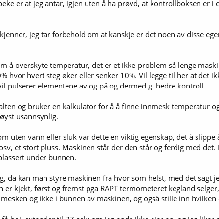
åpeke er at jeg antar, igjen uten å ha prøvd, at kontrollboksen er 
g kjenner, jeg tar forbehold om at kanskje er det noen av disse e
om å overskyte temperatur, det er et ikke-problem så lenge maskin
hvor hvert steg øker eller senker 10%. Vil legge til her at det ikk
vil pulserer elementene av og på og dermed gi bedre kontroll.
ten og bruker en kalkulator for å å finne innmesk temperatur og
øyst usannsynlig.
om uten vann eller sluk var dette en viktig egenskap, det å slipp
v, et stort pluss. Maskinen står der den står og ferdig med det. 
plassert under bunnen.
elig, da kan man styre maskinen fra hvor som helst, med det sagt 
n er kjekt, først og fremst pga RAPT termometeret kegland selger,
 mesken og ikke i bunnen av maskinen, og også stille inn hvilken