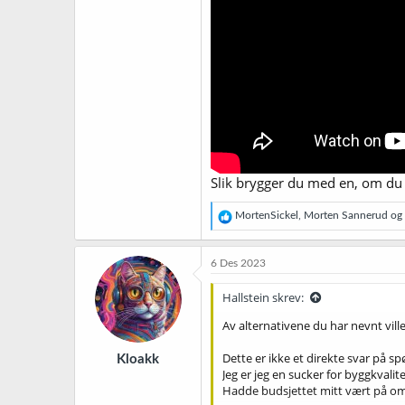
Slik brygger du med en, om du 
R
MortenSickel
,
Morten Sannerud
og
e
a
k
6 Des 2023
s
j
Hallstein skrev:
o
n
Av alternativene du har nevnt ville
e
r
Dette er ikke et direkte svar på s
Kloakk
:
Jeg er jeg en sucker for byggkvalit
Hadde budsjettet mitt vært på omtre