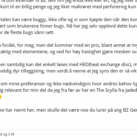
få boil extender til BZ selv om jeg enda ikke eier en, og jeg liker 
tskort til en billig penge og jeg liker maltrøret med perforering kun
ortalen kan være buggy, ikke ofte og vi som kjøpte den når den kom 
vert som brukerene finner bugs. Nå har jeg selv opplevd dette ku
or de fleste bugs sånn sett.
en fordel, for meg, men det kommer med en pris, blant annet at 
taktig med elementene, og ved for høy hastighet gjøre mesken s
men samtidig kan det enkelt løses med HED(heat exchange disc), me
 veldig dyr tilleggsting, men verdt å nevne at jeg syns den er så v
gjen om mine preferanser og ikke nødvendigvis hvor andres behov l
ldig relevant for min del da jeg fra før av har en The Scylla fra Ja
kke har nevnt her, men skulle det være noe du lurer på ang BZ Gen 
el
og 3 til