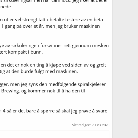
at sirkuleringsarmen har cam lock. Jeg liker at det er
 nede.
ut er vel strengt tatt ubetalte testere av en beta
n 1 gang på over et år, men jeg bruker maskinen
mye av sirkuleringen forsvinner rett gjennom mesken
vært kompakt i bunn.
n det er nok en ting å kjøpe ved siden av og greit
iktig at den burde fulgt med maskinen.
igger, men jeg syns den medfølgende spiralkjøleren
ded Brewing, og kommer nok til å ha den til
4 så er det bare å spørre så skal jeg prøve å svare
Sist redigert:
6 Des 2023