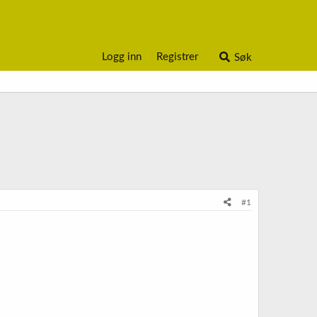
Logg inn
Registrer
Søk
#1