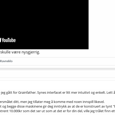
skulle være nysgjerrig.
Ravneklo
 jeg gått for Grainfather. Synes interfacet er litt mer intuitivt og enkelt. Le
pørsmålet ditt, men jeg tillater meg å komme med noen innspill likevel.
et og begge disse maskinene gir deg inntrykk av at de er konstruert av tynt "bli
nt 10.000kr som det ser ut som at det er for din del, ville jeg trålet finn et