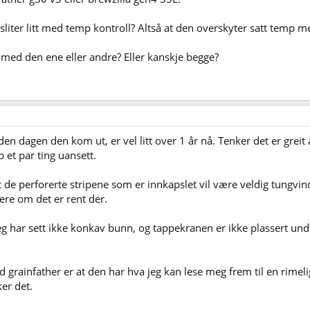
 sliter litt med temp kontroll? Altså at den overskyter satt temp m
 med den ene eller andre? Eller kanskje begge?
en dagen den kom ut, er vel litt over 1 år nå. Tenker det er greit å 
 et par ting uansett.
t de perforerte stripene som er innkapslet vil være veldig tungvin
sere om det er rent der.
jeg har sett ikke konkav bunn, og tappekranen er ikke plassert und
d grainfather er at den har hva jeg kan lese meg frem til en rime
er det.