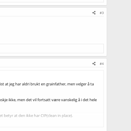
#3
#4
ist at jeg har aldri brukt en grainfather, men velger å ta
skje ikke, men det vil fortsatt være vanskelig å i det hele
 betyr at den ikke har CIP(clean in place).
mskjøler som standard, det er nok et stort pluss for de