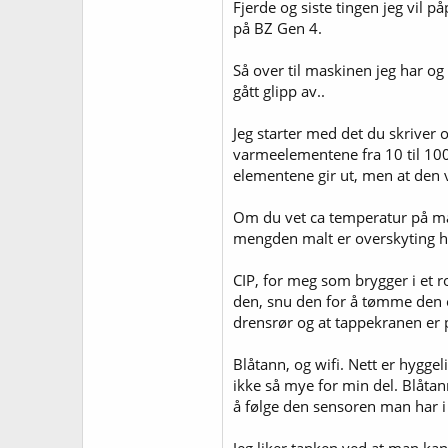
Fjerde og siste tingen jeg vil p
på BZ Gen 4.
Så over til maskinen jeg har o
gått glipp av..
Jeg starter med det du skriver 
varmeelementene fra 10 til 100% 
elementene gir ut, men at den 
Om du vet ca temperatur på mal
mengden malt er overskyting h
CIP, for meg som brygger i et r
den, snu den for å tømme den os
drensrør og at tappekranen er 
Blåtann, og wifi. Nett er hygg
ikke så mye for min del. Blåtan
å følge den sensoren man har i