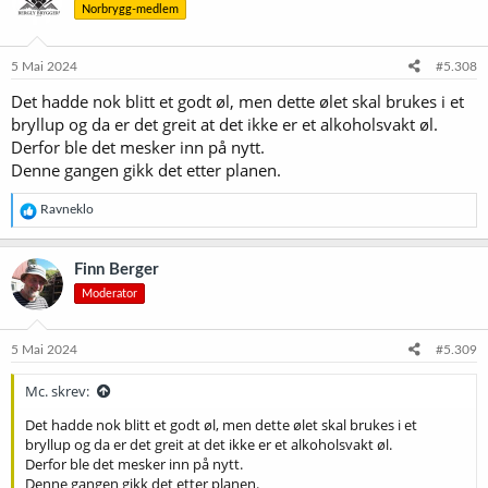
Norbrygg-medlem
5 Mai 2024
#5.308
Det hadde nok blitt et godt øl, men dette ølet skal brukes i et
bryllup og da er det greit at det ikke er et alkoholsvakt øl.
Derfor ble det mesker inn på nytt.
Denne gangen gikk det etter planen.
R
Ravneklo
e
a
k
Finn Berger
s
Moderator
j
o
n
e
5 Mai 2024
#5.309
r
:
Mc. skrev:
Det hadde nok blitt et godt øl, men dette ølet skal brukes i et
bryllup og da er det greit at det ikke er et alkoholsvakt øl.
Derfor ble det mesker inn på nytt.
Denne gangen gikk det etter planen.