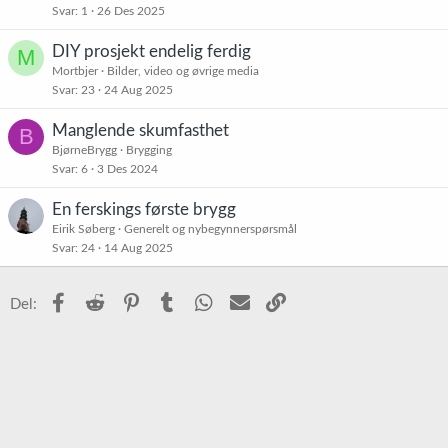
Svar
1
26 Des 2025
i
s
DIY prosjekt endelig ferdig
M
t
Mortbjer
Bilder, video og øvrige media
r
Svar
23
24 Aug 2025
e
t
Manglende skumfasthet
B
BjørneBrygg
Brygging
Svar
6
3 Des 2024
En ferskings første brygg
Eirik Søberg
Generelt og nybegynnerspørsmål
Svar
24
14 Aug 2025
Facebook
Reddit
Pinterest
Tumblr
WhatsApp
E-post
Link
Del: