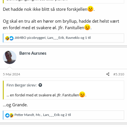
Det hadde nok ikke blitt så store forskjellen
.
Og skal en tru alt en hører om bryllup, hadde det helst vært
en fordel med et svakere øl. Jfr. Fanitullen
.
R
JAMBO picobryggeri
,
Lars___Erik
,
Ravneklo
og 1 til
e
a
k
Børre Aursnes
s
j
o
n
e
5 Mai 2024
#5.310
r
:
Finn Berger skrev:
... en fordel med et svakere øl. Jfr. Fanitullen
.
...og Grande.
R
Petter Mandt
,
Mc.
,
Lars___Erik
og 2 til
e
a