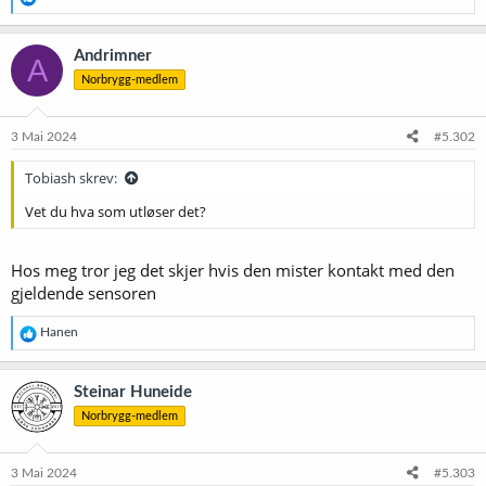
e
a
k
Andrimner
A
s
Norbrygg-medlem
j
o
n
e
3 Mai 2024
#5.302
r
:
Tobiash skrev:
Vet du hva som utløser det?
Hos meg tror jeg det skjer hvis den mister kontakt med den
gjeldende sensoren
R
Hanen
e
a
k
Steinar Huneide
s
Norbrygg-medlem
j
o
n
e
3 Mai 2024
#5.303