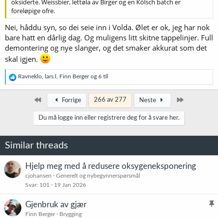
oksiderte. Weissbier, lettøla av Birger og en Kölsch batch er
foreløpige ofre.
Nei, håddu syn, so dei seie inn i Volda. Ølet er ok, jeg har nok
bare hatt en dårlig dag. Og muligens litt skitne tappelinjer. Full
demontering og nye slanger, og det smaker akkurat som det
skal igjen.
R
Ravneklo
,
lars.l
,
Finn Berger
og 6 til
e
a
k
Først
Siste
266 av 277
Forrige
Neste
s
j
Du må logge inn eller registrere deg for å svare her.
o
n
e
Similar threads
r
:
Hjelp meg med å redusere oksygeneksponering
cjohansen
Generelt og nybegynnerspørsmål
Svar
101
19 Jan 2026
Gjenbruk av gjær
l
Finn Berger
Brygging