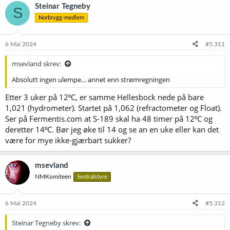
k
Steinar Tegneby
S
s
Norbrygg-medlem
j
o
n
e
6 Mai 2024
#5.311
r
:
msevland skrev:
Absolutt ingen ulempe… annet enn strømregningen
Etter 3 uker på 12⁰C, er samme Hellesbock nede på bare
1,021 (hydrometer). Startet på 1,062 (refractometer og Float).
Ser på Fermentis.com at S-189 skal ha 48 timer på 12⁰C og
deretter 14⁰C. Bør jeg øke til 14 og se an en uke eller kan det
være for mye ikke-gjærbart sukker?
msevland
NMKomiteen
Sentralstyre
6 Mai 2024
#5.312
Steinar Tegneby skrev: