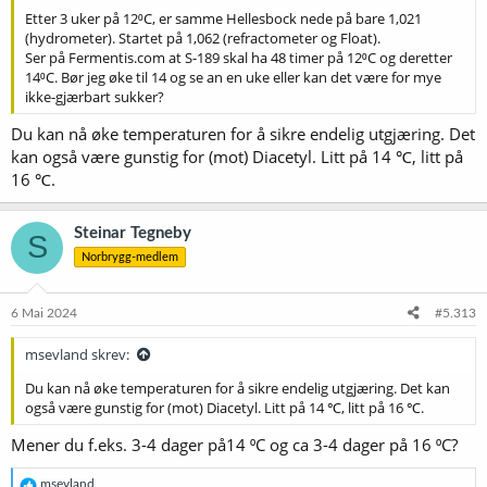
Etter 3 uker på 12⁰C, er samme Hellesbock nede på bare 1,021
(hydrometer). Startet på 1,062 (refractometer og Float).
Ser på Fermentis.com at S-189 skal ha 48 timer på 12⁰C og deretter
14⁰C. Bør jeg øke til 14 og se an en uke eller kan det være for mye
ikke-gjærbart sukker?
Du kan nå øke temperaturen for å sikre endelig utgjæring. Det
kan også være gunstig for (mot) Diacetyl. Litt på 14 ℃, litt på
16 ℃.
Steinar Tegneby
S
Norbrygg-medlem
6 Mai 2024
#5.313
msevland skrev:
Du kan nå øke temperaturen for å sikre endelig utgjæring. Det kan
også være gunstig for (mot) Diacetyl. Litt på 14 ℃, litt på 16 ℃.
Mener du f.eks. 3-4 dager på14 ⁰C og ca 3-4 dager på 16 ⁰C?
R
msevland