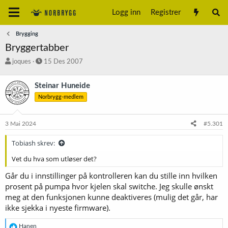
Logg inn
Registrer
Brygging
Bryggertabber
T
S
joques
15 Des 2007
r
t
å
a
Steinar Huneide
d
r
Norbrygg-medlem
s
t
t
d
a
a
3 Mai 2024
#5.301
r
t
t
o
Tobiash skrev:
e
r
Vet du hva som utløser det?
Går du i innstillinger på kontrolleren kan du stille inn hvilken
prosent på pumpa hvor kjelen skal switche. Jeg skulle ønskt
meg at den funksjonen kunne deaktiveres (mulig det går, har
ikke sjekka i nyeste firmware).
R
Hanen