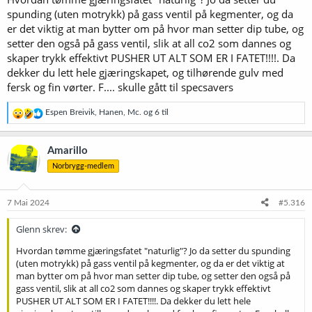
spunding (uten motrykk) på gass ventil på kegmenter, og da
er det viktig at man bytter om på hvor man setter dip tube, og
setter den også på gass ventil, slik at all co2 som dannes og
skaper trykk effektivt PUSHER UT ALT SOM ER I FATET!!!!. Da
dekker du lett hele gjæringskapet, og tilhørende gulv med
fersk og fin vørter. F.... skulle gått til specsavers
R
Espen Breivik
,
Hanen
,
Mc.
og 6 til
e
a
k
Amarillo
s
Norbrygg-medlem
j
o
n
e
7 Mai 2024
#5.316
r
:
Glenn skrev:
Hvordan tømme gjæringsfatet "naturlig"? Jo da setter du spunding
(uten motrykk) på gass ventil på kegmenter, og da er det viktig at
man bytter om på hvor man setter dip tube, og setter den også på
gass ventil, slik at all co2 som dannes og skaper trykk effektivt
PUSHER UT ALT SOM ER I FATET!!!!. Da dekker du lett hele