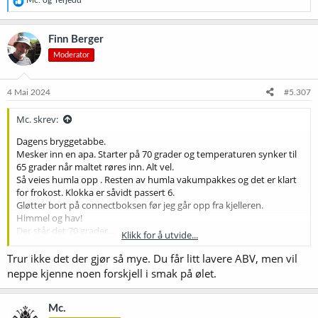
Mc.
og
Terjedd
e
a
k
Finn Berger
s
Moderator
j
o
n
e
4 Mai 2024
#5.307
r
:
Mc. skrev:
Dagens bryggetabbe.
Mesker inn en apa. Starter på 70 grader og temperaturen synker til
65 grader når maltet røres inn. Alt vel.
Så veies humla opp . Resten av humla vakumpakkes og det er klart
for frokost. Klokka er såvidt passert 6.
Gløtter bort på connectboksen før jeg går opp fra kjelleren.
Himmel og hav!
Der står det 70 grader....
Klikk for å utvide...
Jeg hadde glemt å stille ned temperaturen.
2 timer senere er det tid for ny innmesk ...
Trur ikke det der gjør så mye. Du får litt lavere ABV, men vil
Nå er det frokost.
neppe kjenne noen forskjell i smak på ølet.
Mc.