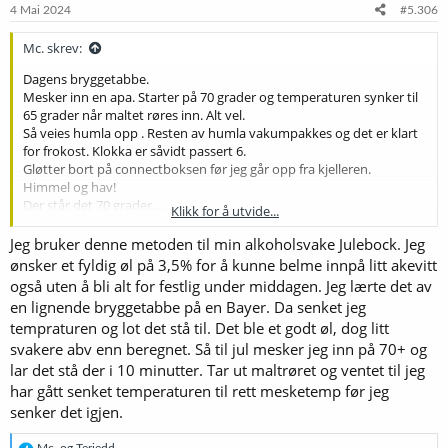
e
4 Mai 2024
#5.306
r
:
Mc. skrev:
Dagens bryggetabbe.
Mesker inn en apa. Starter på 70 grader og temperaturen synker til
65 grader når maltet røres inn. Alt vel.
Så veies humla opp . Resten av humla vakumpakkes og det er klart
for frokost. Klokka er såvidt passert 6.
Gløtter bort på connectboksen før jeg går opp fra kjelleren.
Himmel og hav!
Der står det 70 grader....
Klikk for å utvide...
Jeg hadde glemt å stille ned temperaturen.
2 timer senere er det tid for ny innmesk ...
Jeg bruker denne metoden til min alkoholsvake Julebock. Jeg
Nå er det frokost.
ønsker et fyldig øl på 3,5% for å kunne belme innpå litt akevitt
også uten å bli alt for festlig under middagen. Jeg lærte det av
en lignende bryggetabbe på en Bayer. Da senket jeg
tempraturen og lot det stå til. Det ble et godt øl, dog litt
svakere abv enn beregnet. Så til jul mesker jeg inn på 70+ og
lar det stå der i 10 minutter. Tar ut maltrøret og ventet til jeg
har gått senket temperaturen til rett mesketemp før jeg
senker det igjen.
R