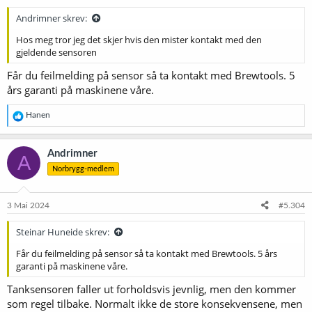
r
:
Andrimner skrev:
Hos meg tror jeg det skjer hvis den mister kontakt med den
gjeldende sensoren
Får du feilmelding på sensor så ta kontakt med Brewtools. 5
års garanti på maskinene våre.
R
Hanen
e
a
k
Andrimner
A
s
Norbrygg-medlem
j
o
n
e
3 Mai 2024
#5.304
r
:
Steinar Huneide skrev:
Får du feilmelding på sensor så ta kontakt med Brewtools. 5 års
garanti på maskinene våre.
Tanksensoren faller ut forholdsvis jevnlig, men den kommer
som regel tilbake. Normalt ikke de store konsekvensene, men