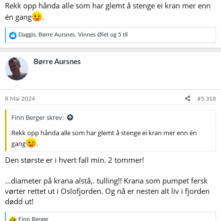
Rekk opp hånda alle som har glemt å stenge ei kran mer enn
én gang
.
R
Daggis
,
Børre Aursnes
,
Vinnes Ølet
og 5 til
e
a
k
Børre Aursnes
s
j
o
n
e
8 Mai 2024
#5.318
r
:
Finn Berger skrev:
Rekk opp hånda alle som har glemt å stenge ei kran mer enn én
gang
.
Den største er i hvert fall min. 2 tommer!
...diameter på krana alstå,. tulling!! Krana som pumpet fersk
vørter rettet ut i Oslofjorden. Og nå er nesten alt liv i fjorden
dødd ut!
R
Finn Berger