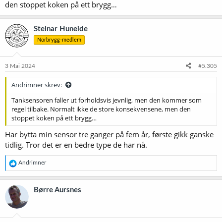
den stoppet koken på ett brygg…
Steinar Huneide
Norbrygg-medlem
3 Mai 2024
#5.305
Andrimner skrev:
Tanksensoren faller ut forholdsvis jevnlig, men den kommer som
regel tilbake. Normalt ikke de store konsekvensene, men den
stoppet koken på ett brygg…
Har bytta min sensor tre ganger på fem år, første gikk ganske
tidlig. Tror det er en bedre type de har nå.
R
Andrimner
e
a
k
Børre Aursnes
s
j
o
n