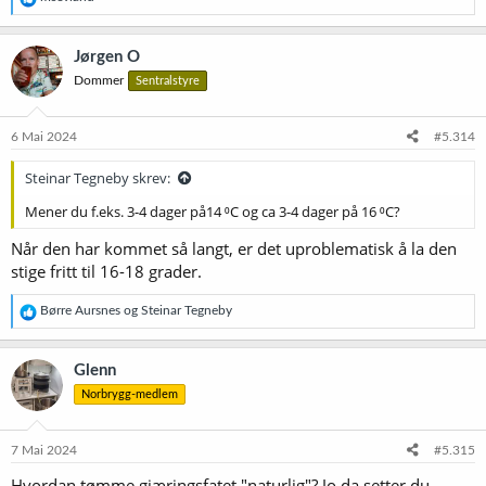
e
a
k
Jørgen O
s
Dommer
Sentralstyre
j
o
n
e
6 Mai 2024
#5.314
r
:
Steinar Tegneby skrev:
Mener du f.eks. 3-4 dager på14 ⁰C og ca 3-4 dager på 16 ⁰C?
Når den har kommet så langt, er det uproblematisk å la den
stige fritt til 16-18 grader.
R
Børre Aursnes
og
Steinar Tegneby
e
a
k
Glenn
s
Norbrygg-medlem
j
o
n
e
7 Mai 2024
#5.315
r
Hvordan tømme gjæringsfatet "naturlig"? Jo da setter du
: