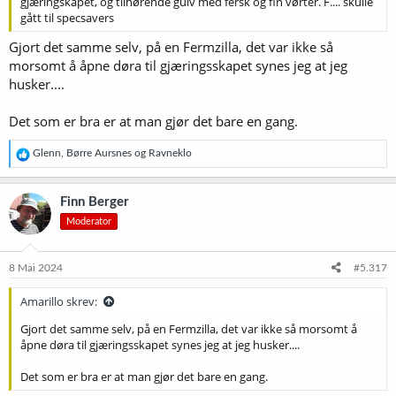
gjæringskapet, og tilhørende gulv med fersk og fin vørter. F.... skulle
gått til specsavers
Gjort det samme selv, på en Fermzilla, det var ikke så
morsomt å åpne døra til gjæringsskapet synes jeg at jeg
husker....
Det som er bra er at man gjør det bare en gang.
R
Glenn
,
Børre Aursnes
og
Ravneklo
e
a
k
Finn Berger
s
Moderator
j
o
n
e
8 Mai 2024
#5.317
r
:
Amarillo skrev:
Gjort det samme selv, på en Fermzilla, det var ikke så morsomt å
åpne døra til gjæringsskapet synes jeg at jeg husker....
Det som er bra er at man gjør det bare en gang.