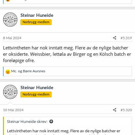
e
a
k
Steinar Huneide
s
Norbrygg-medlem
j
o
n
e
8 Mai 2024
#5.319
r
Lettvintheten har nok inntatt meg. Flere av de nylige batcher
:
er oksiderte. Weissbier, lettøla av Birger og en Kölsch batch er
foreløpige ofre.
R
Mc.
og
Børre Aursnes
e
a
k
Steinar Huneide
s
Norbrygg-medlem
j
o
n
e
10 Mai 2024
#5.320
r
:
Steinar Huneide skrev:
Lettvintheten har nok inntatt meg. Flere av de nylige batcher er