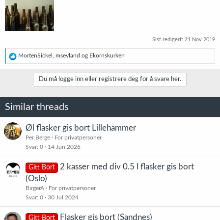
Sist redigert:
21 Nov 2019
R
MortenSickel
,
msevland
og
Ekornskurken
e
a
k
Du må logge inn eller registrere deg for å svare her.
s
j
o
Similar threads
n
e
r
Øl flasker gis bort Lillehammer
:
Per Berge
For privatpersoner
Svar
0
14 Jun 2026
2 kasser med div 0.5 l flasker gis bort
Gitt Bort
(Oslo)
BirgerA
For privatpersoner
Svar
0
30 Jul 2024
Flasker gis bort (Sandnes)
Gitt Bort