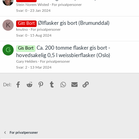
Stein Norem Wisted
For privatpersoner
Svar
0
23 Jan 2024
Ølflasker gis bort (Brumunddal)
K
Gitt Bort
knutno
For privatpersoner
Svar
0
15 Aug 2024
Ca. 200 tomme flasker gis bort -
G
Gis Bort
hovedsakelig 0,5 l weissbierflasker (Oslo)
Gary Helders
For privatpersoner
Svar
2
13 Mar 2024
Facebook
Reddit
Pinterest
Tumblr
WhatsApp
E-post
Link
Del:
For privatpersoner