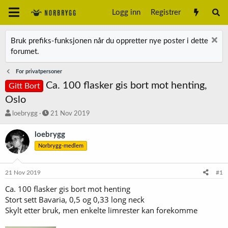
Logg inn
Registrer
Bruk prefiks-funksjonen når du oppretter nye poster i dette
forumet.
For privatpersoner
Ca. 100 flasker gis bort mot henting,
Gitt Bort
Oslo
T
S
loebrygg
21 Nov 2019
r
t
å
a
loebrygg
d
r
Norbrygg-medlem
s
t
t
d
a
a
21 Nov 2019
#1
r
t
t
o
Ca. 100 flasker gis bort mot henting
e
Stort sett Bavaria, 0,5 og 0,33 long neck
r
Skylt etter bruk, men enkelte limrester kan forekomme