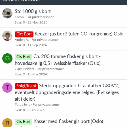
Stc 1000 gis bort
Glenn
For privatpersoner
Svar
0
22 Nov 2025
Keezer gis bort! (uten CO-forgrening) Oslo
Gitt Bort
Anders V.
For privatpersoner
Svar
0
11 Sep 2024
Ca. 200 tomme flasker gis bort -
G
Gis Bort
hovedsakelig 0,5 l weissbierflasker (Oslo)
Gary Helders
For privatpersoner
Svar
2
13 Mar 2024
Sterkt oppgradert Grainfather G30V2,
T
Solgt/Kjøpt
eventuelt oppgraderingsdelene selges. (Evt selges
alt i deler)
TurboJens
For privatpersoner
Svar
0
8 Feb 2026
Kasser med flasker gis bort (Oslo)
B
Gis Bort