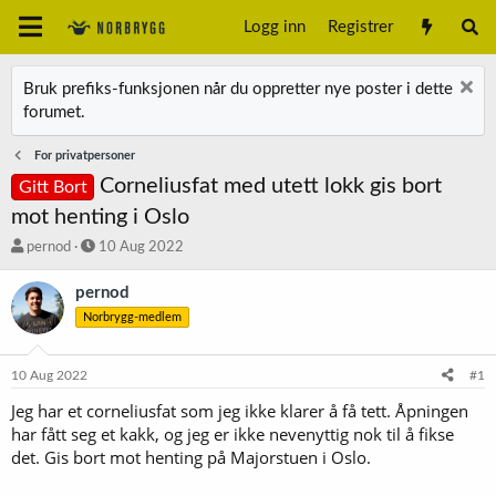
Logg inn
Registrer
Bruk prefiks-funksjonen når du oppretter nye poster i dette
forumet.
For privatpersoner
Corneliusfat med utett lokk gis bort
Gitt Bort
mot henting i Oslo
T
S
pernod
10 Aug 2022
r
t
å
a
pernod
d
r
Norbrygg-medlem
s
t
t
d
a
a
10 Aug 2022
#1
r
t
t
o
Jeg har et corneliusfat som jeg ikke klarer å få tett. Åpningen
e
har fått seg et kakk, og jeg er ikke nevenyttig nok til å fikse
r
det. Gis bort mot henting på Majorstuen i Oslo.