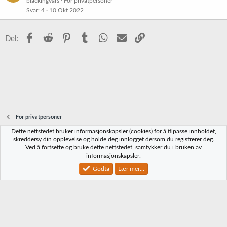
blackingvars
For privatpersoner
Svar
4
10 Okt 2022
Facebook
Reddit
Pinterest
Tumblr
WhatsApp
E-post
Link
Del:
For privatpersoner
Dette nettstedet bruker informasjonskapsler (cookies) for å tilpasse innholdet,
Norbrygg-default
skreddersy din opplevelse og holde deg innlogget dersom du registrerer deg.
Ved å fortsette og bruke dette nettstedet, samtykker du i bruken av
Kontakt oss
Vilkår og regler
Personvernregler
Hjelp
Hjem
R
informasjonskapsler.
S
S
Godta
Lær mer...
®
Community platform by XenForo
© 2010-2023 XenForo Ltd.