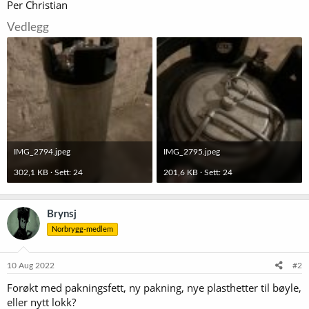
Per Christian
Vedlegg
IMG_2794.jpeg
IMG_2795.jpeg
302,1 KB · Sett: 24
201,6 KB · Sett: 24
Brynsj
Norbrygg-medlem
10 Aug 2022
#2
Forøkt med pakningsfett, ny pakning, nye plasthetter til bøyle,
eller nytt lokk?