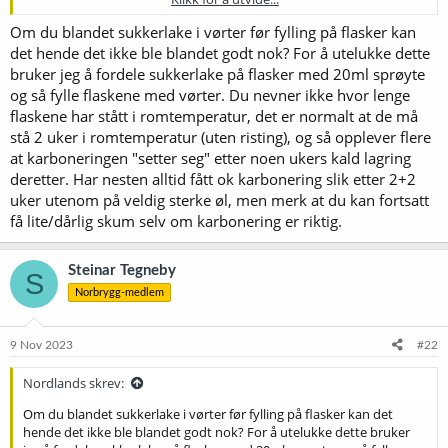
tidligere og fikk veldig sen karbonering på flaskene. Hva kan være
feil?
Om du blandet sukkerlake i vørter før fylling på flasker kan
det hende det ikke ble blandet godt nok? For å utelukke dette
bruker jeg å fordele sukkerlake på flasker med 20ml sprøyte
og så fylle flaskene med vørter. Du nevner ikke hvor lenge
flaskene har stått i romtemperatur, det er normalt at de må
stå 2 uker i romtemperatur (uten risting), og så opplever flere
at karboneringen "setter seg" etter noen ukers kald lagring
deretter. Har nesten alltid fått ok karbonering slik etter 2+2
uker utenom på veldig sterke øl, men merk at du kan fortsatt
få lite/dårlig skum selv om karbonering er riktig.
Steinar Tegneby
S
Norbrygg-medlem
9 Nov 2023
#22
Nordlands skrev:
Om du blandet sukkerlake i vørter før fylling på flasker kan det
hende det ikke ble blandet godt nok? For å utelukke dette bruker