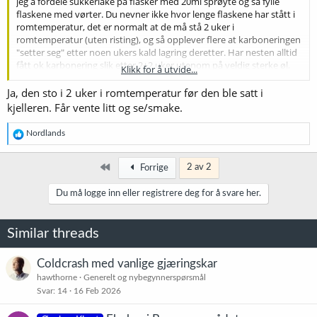
jeg å fordele sukkerlake på flasker med 20ml sprøyte og så fylle
flaskene med vørter. Du nevner ikke hvor lenge flaskene har stått i
romtemperatur, det er normalt at de må stå 2 uker i
romtemperatur (uten risting), og så opplever flere at karboneringen
"setter seg" etter noen ukers kald lagring deretter. Har nesten alltid
fått ok karbonering slik etter 2+2 uker utenom på veldig sterke øl,
Klikk for å utvide...
men merk at du kan fortsatt få lite/dårlig skum selv om karbonering
er riktig.
Ja, den sto i 2 uker i romtemperatur før den ble satt i
kjelleren. Får vente litt og se/smake.
R
Nordlands
e
a
k
Først
2 av 2
Forrige
s
j
Du må logge inn eller registrere deg for å svare her.
o
n
e
Similar threads
r
:
Coldcrash med vanlige gjæringskar
hawthorne
Generelt og nybegynnerspørsmål
Svar
14
16 Feb 2026