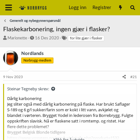
Logg inn
Registrer
Generelt og nybegynnerspørsmål
Flaskekarbonering, ingen gjær i flasker?
T
S
S
Marionette
16 Des 2020
for lite gjær i flasker
r
t
t
å
a
i
Nordlands
d
r
k
s
t
k
Norbrygg-medlem
t
d
o
a
a
r
9 Nov 2023
#21
r
t
d
t
o
Steinar Tegneby skrev:
e
r
Dårlig karbonering
Jeg sliter også med dårlig karbonering på flaske. Har brukt Saflager
S-189 og 6 g/l sukker/farin som er kokt i litt vann, avkjølet og
blandet i vørteren. Brygget Yodel in lederosen fra Borrebrygg. Fulgte
oppskriften slavisk. Nå er flaskene satt i romtemp. og ristet. Har
flere dette problemet?
Brygget Belgisk Blonde tidligere
https://www.vossgass.no/productdetails.php?product=1532
Klikk for å utvide...