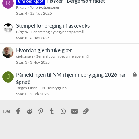
Flasker i Bergensområdet
R
Ønskes Kjøpt
Rikard
For privatpersoner
Svar
4
12 Nov 2025
Stempel for preging i flaskevoks
BirgerA
Generelt og nybegynnerspørsmål
Svar
8
6 Nov 2025
Hvordan gjenbruke gjær
cjohansen
Generelt og nybegynnerspørsmål
Svar
3
3 Nov 2025
L
Påmeldingen til NM i hjemmebrygging 2026 har
J
å
åpnet!
s
Jørgen Olsen
Fra Norbrygg.no
t
Svar
0
2 Feb 2026
Facebook
Reddit
Pinterest
Tumblr
WhatsApp
E-post
Link
Del: