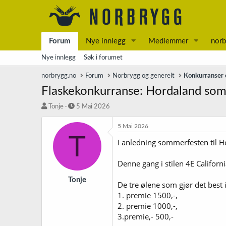
Forum
Nye innlegg
Medlemmer
norb
Nye innlegg
Søk i forumet
norbrygg.no
Forum
Norbrygg og generelt
Konkurranser o
Flaskekonkurranse: Hordaland so
T
S
Tonje
5 Mai 2026
r
t
å
a
5 Mai 2026
T
d
r
I anledning sommerfesten til Ho
s
t
t
d
a
a
Denne gang i stilen 4E Califo
r
t
t
o
Tonje
De tre ølene som gjør det bes
e
1. premie 1500,-,
r
2. premie 1000,-,
3.premie,- 500,-