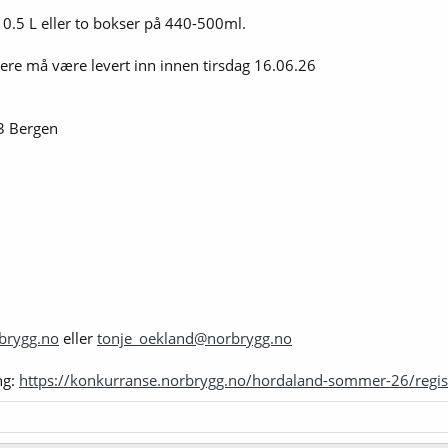
å 0.5 L eller to bokser på 440-500ml.
ere må være levert inn innen tirsdag 16.06.26
63 Bergen
brygg.no
eller
tonje_oekland@norbrygg.no
ng:
https://konkurranse.norbrygg.no/hordaland-sommer-26/regis