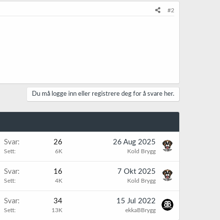
#2
Du må logge inn eller registrere deg for å svare her.
Svar
26
26 Aug 2025
Sett
6K
Kold Brygg
Svar
16
7 Okt 2025
Sett
4K
Kold Brygg
Svar
34
15 Jul 2022
Sett
13K
ekkaBBrygg