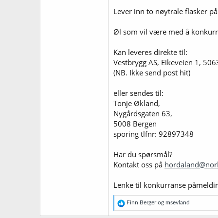
Lever inn to nøytrale flasker p
Øl som vil være med å konkurr
Kan leveres direkte til:
Vestbrygg AS, Eikeveien 1, 50
(NB. Ikke send post hit)
eller sendes til:
Tonje Økland,
Nygårdsgaten 63,
5008 Bergen
sporing tlfnr: 92897348
Har du spørsmål?
Kontakt oss på
hordaland@nor
Lenke til konkurranse påmeldi
R
Finn Berger
og
msevland
e
a