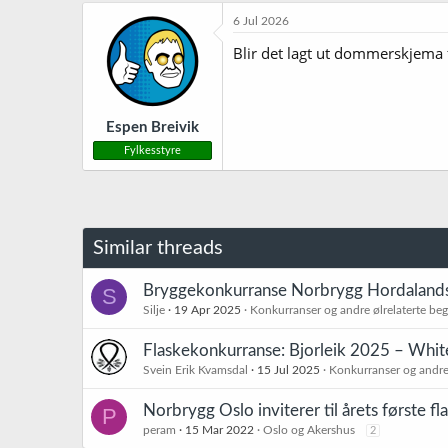
k
6 Jul 2026
s
j
Blir det lagt ut dommerskjema
o
n
e
r
Espen Breivik
:
Fylkesstyre
Similar threads
Bryggekonkurranse Norbrygg Hordaland
S
Silje
19 Apr 2025
Konkurranser og andre ølrelaterte be
Flaskekonkurranse: Bjorleik 2025 – Whit
Svein Erik Kvamsdal
15 Jul 2025
Konkurranser og andre 
Norbrygg Oslo inviterer til årets første f
P
peram
15 Mar 2022
Oslo og Akershus
2