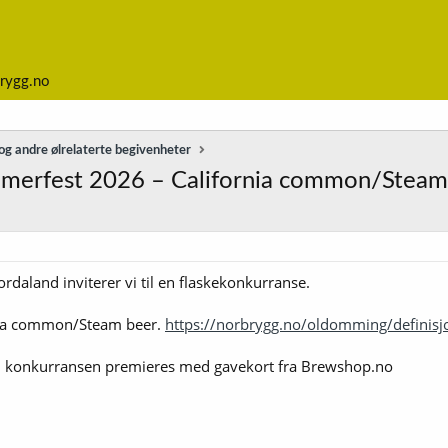
rygg.no
g andre ølrelaterte begivenheter
mmerfest 2026 – California common/Steam
rdaland inviterer vi til en flaskekonkurranse.
rnia common/Steam beer.
https://norbrygg.no/oldomming/definisj
t i konkurransen premieres med gavekort fra Brewshop.no