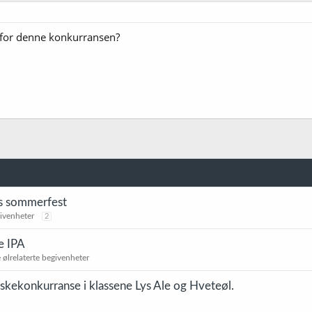
 for denne konkurransen?
s sommerfest
givenheter
2
e IPA
ølrelaterte begivenheter
laskekonkurranse i klassene Lys Ale og Hveteøl.