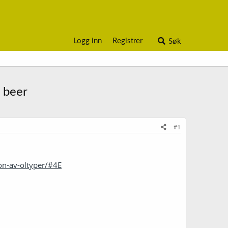
Logg inn
Registrer
Søk
 beer
#1
on-av-oltyper/#4E