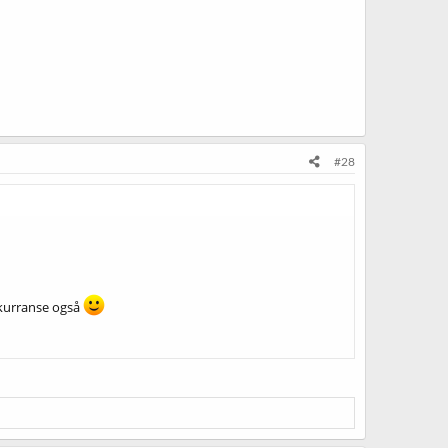
#28
nkurranse også