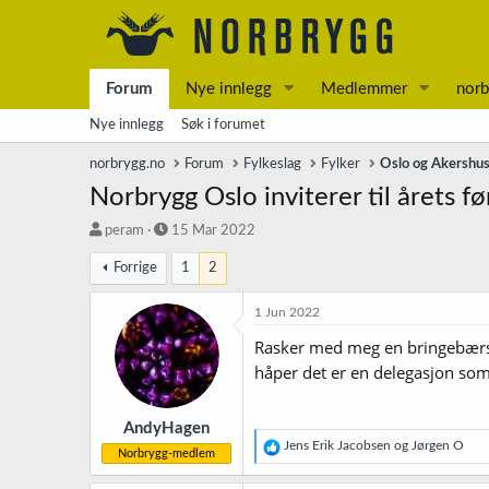
Forum
Nye innlegg
Medlemmer
norb
Nye innlegg
Søk i forumet
norbrygg.no
Forum
Fylkeslag
Fylker
Oslo og Akershu
Norbrygg Oslo inviterer til årets f
T
S
peram
15 Mar 2022
r
t
Forrige
1
2
å
a
d
r
s
t
1 Jun 2022
t
d
Rasker med meg en bringebærsurø
a
a
r
t
håper det er en delegasjon som
t
o
e
r
AndyHagen
R
Jens Erik Jacobsen
og
Jørgen O
Norbrygg-medlem
e
a