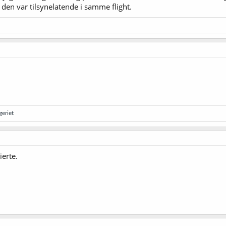
en var tilsynelatende i samme flight.
eriet
ierte.