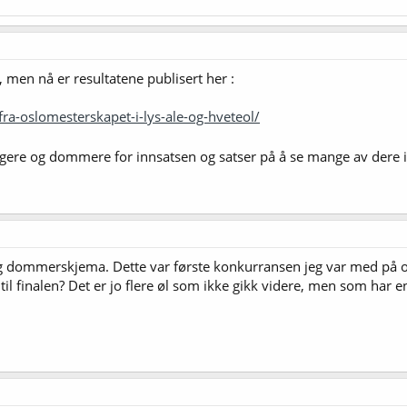
id, men nå er resultatene publisert her :
fra-oslomesterskapet-i-lys-ale-og-hveteol/
agere og dommere for innsatsen og satser på å se mange av dere
dommerskjema. Dette var første konkurransen jeg var med på og d
 til finalen? Det er jo flere øl som ikke gikk videre, men som ha