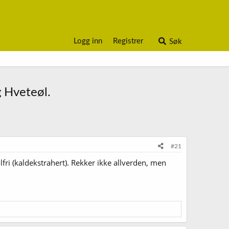
Logg inn
Registrer
Søk
g Hveteøl.
#21
fri (kaldekstrahert). Rekker ikke allverden, men