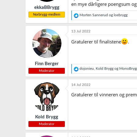
en mye dårligere poengsum og d
ekkaBBrygg
Norbrygg-medlem
R
Morten Sannerud
og
loebrygg
e
a
k
13 Jul 2022
s
j
Gratulerer til finalistene
.
o
n
e
r
Finn Berger
:
R
dojonieu
,
Kold Brygg
og
MonoBrygg
Moderator
e
a
k
14 Jul 2022
s
j
Gratulerer til vinneren og prem
o
n
e
r
Kold Brygg
:
Moderator