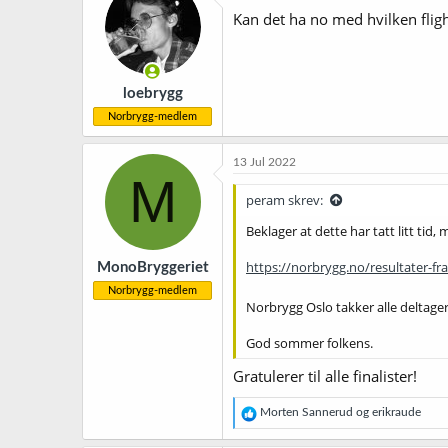
Kan det ha no med hvilken fligh
loebrygg
Norbrygg-medlem
13 Jul 2022
M
peram skrev:
Beklager at dette har tatt litt tid,
https://norbrygg.no/resultater-fr
MonoBryggeriet
Norbrygg-medlem
Norbrygg Oslo takker alle deltag
God sommer folkens.
Gratulerer til alle finalister!
R
Morten Sannerud
og
erikraude
e
a