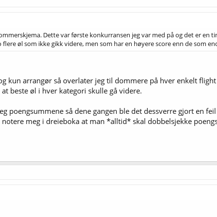
merskjema. Dette var første konkurransen jeg var med på og det er en ting j
 jo flere øl som ikke gikk videre, men som har en høyere score enn de som end
g kun arrangør så overlater jeg til dommere på hver enkelt flight å
t beste øl i hver kategori skulle gå videre.
jeg poengsummene så dene gangen ble det dessverre gjort en feil
al notere meg i dreieboka at man *alltid* skal dobbelsjekke poen