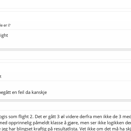
e er i?
light
t
begått en feil da kanskje
gis som flight 2. Det er gått 3 øl videre derfra men ikke de 3 med
 med opprinnelig påmeldt klasse å gjøre, men ser ikke logikken de
jeg har blingset kraftig på resultatlista. Vet ikke om det må ha s