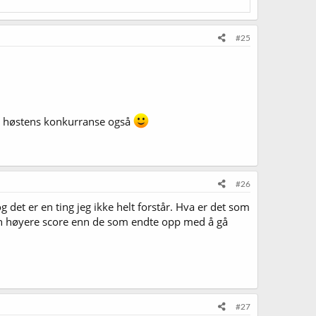
#25
 i høstens konkurranse også
#26
et er en ting jeg ikke helt forstår. Hva er det som
r en høyere score enn de som endte opp med å gå
#27