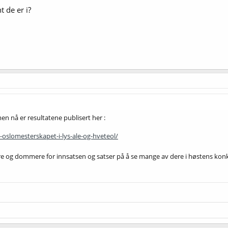
t de er i?
 men nå er resultatene publisert her :
a-oslomesterskapet-i-lys-ale-og-hveteol/
ere og dommere for innsatsen og satser på å se mange av dere i høstens ko