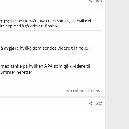
#34
eg ikke helt forstår. Hva er det som avgjør hvilke øl
te opp med å gå videre til finalen?
 avgjøre hvilke som sendes videre til finale. I
 med tanke på hvilken APA som gikk videre til
gsummer heretter.
Sist redigert:
14 Jul 2022
#35