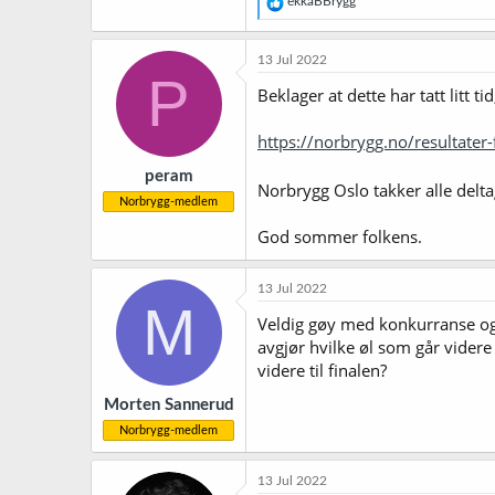
ekkaBBrygg
e
a
k
13 Jul 2022
s
P
j
Beklager at dette har tatt litt t
o
n
https://norbrygg.no/resultater-
e
r
peram
:
Norbrygg Oslo takker alle delt
Norbrygg-medlem
God sommer folkens.
13 Jul 2022
M
Veldig gøy med konkurranse og 
avgjør hvilke øl som går videre
videre til finalen?
Morten Sannerud
Norbrygg-medlem
13 Jul 2022