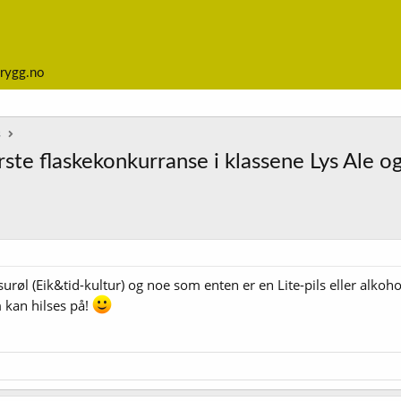
rygg.no
s
ørste flaskekonkurranse i klassene Lys Ale o
l (Eik&tid-kultur) og noe som enten er en Lite-pils eller alkohol
 kan hilses på!