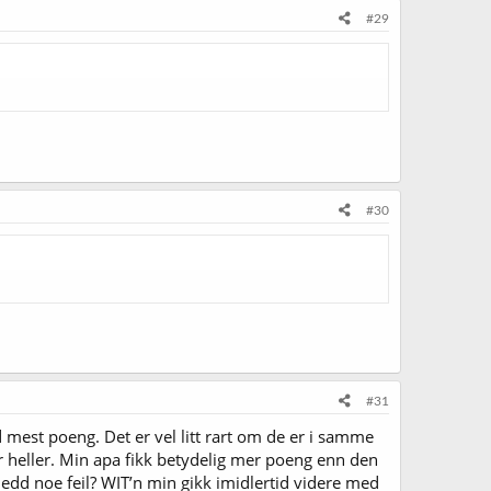
#29
#30
#31
 mest poeng. Det er vel litt rart om de er i samme
r heller. Min apa fikk betydelig mer poeng enn den
kjedd noe feil? WIT’n min gikk imidlertid videre med