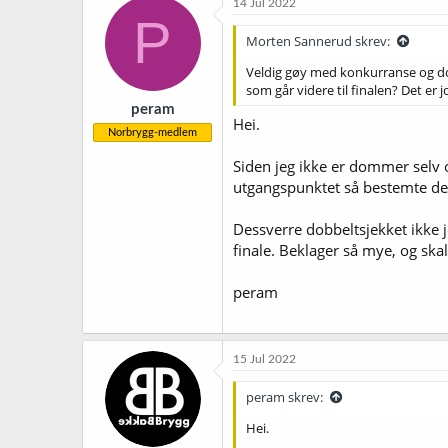
14 Jul 2022
P
Morten Sannerud skrev:
Veldig gøy med konkurranse og dom
som går videre til finalen? Det er
peram
Hei.
Norbrygg-medlem
Siden jeg ikke er dommer selv o
utgangspunktet så bestemte de a
Dessverre dobbeltsjekket ikke 
finale. Beklager så mye, og sk
peram
15 Jul 2022
peram skrev:
Hei.