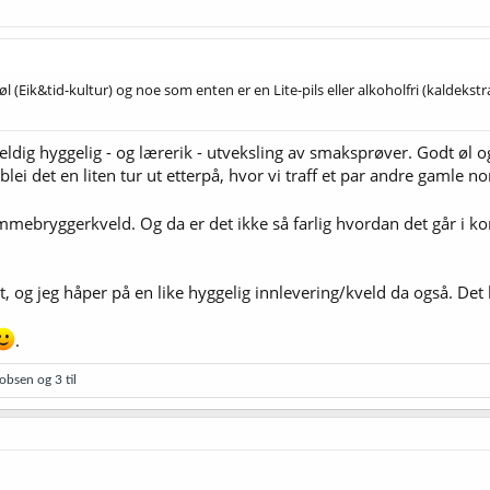
Eik&tid-kultur) og noe som enten er en Lite-pils eller alkoholfri (kaldekstr
veldig hyggelig - og lærerik - utveksling av smaksprøver. Godt øl og
 det en liten tur ut etterpå, hvor vi traff et par andre gamle no
emmebryggerkveld. Og da er det ikke så farlig hvordan det går i 
 og jeg håper på en like hyggelig innlevering/kveld da også. Det b
.
cobsen
og 3 til