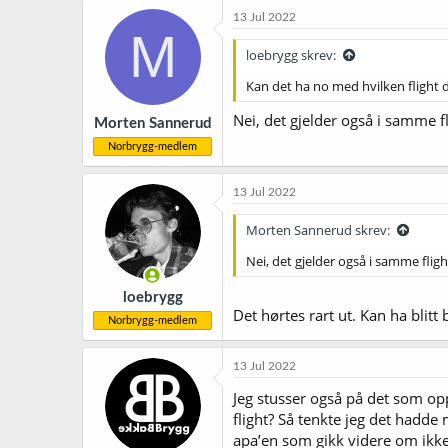
k
13 Jul 2022
s
M
j
loebrygg skrev:
o
n
Kan det ha no med hvilken flight d
e
r
Nei, det gjelder også i samme f
Morten Sannerud
:
Norbrygg-medlem
13 Jul 2022
Morten Sannerud skrev:
Nei, det gjelder også i samme fligh
loebrygg
Det hørtes rart ut. Kan ha blitt 
Norbrygg-medlem
13 Jul 2022
Jeg stusser også på det som opp
flight? Så tenkte jeg det hadde
apa’en som gikk videre om ikke 