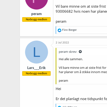
n
Vil bare minne om at siste fris
e
r
93006682 hvis noen har planer
peram
:
Norbrygg-medlem
peram
R
Finn Berger
e
a
k
2 Jul 2022
s
L
j
peram skrev:
o
n
Hei alle sammen.
e
r
Vil bare minne om at siste frist 
Lars___Erik
:
har planer om å stikke innom med 
Norbrygg-medlem
peram
Hei
Er det planlagt noe tidspunkt 
R