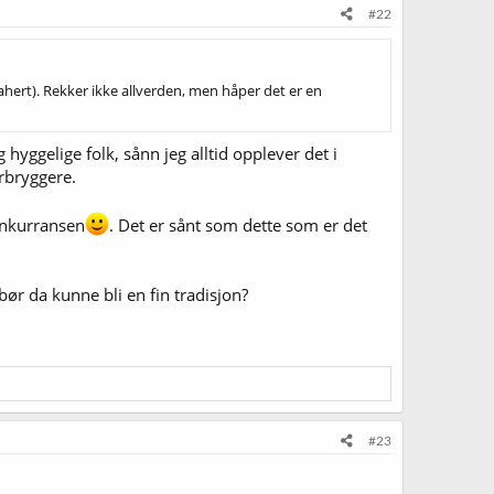
#22
ahert). Rekker ikke allverden, men håper det er en
 hyggelige folk, sånn jeg alltid opplever det i
rbryggere.
konkurransen
. Det er sånt som dette som er det
ør da kunne bli en fin tradisjon?
#23