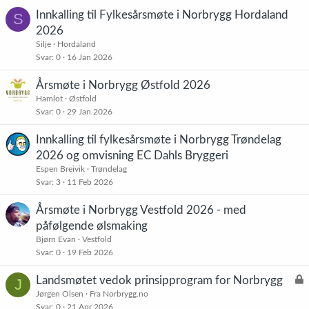
Innkalling til Fylkesårsmøte i Norbrygg Hordaland
S
2026
Silje
Hordaland
Svar
0
16 Jan 2026
Årsmøte i Norbrygg Østfold 2026
Hamlot
Østfold
Svar
0
29 Jan 2026
Innkalling til fylkesårsmøte i Norbrygg Trøndelag
2026 og omvisning EC Dahls Bryggeri
Espen Breivik
Trøndelag
Svar
3
11 Feb 2026
Årsmøte i Norbrygg Vestfold 2026 - med
påfølgende ølsmaking
Bjørn Evan
Vestfold
Svar
0
19 Feb 2026
L
Landsmøtet vedok prinsipprogram for Norbrygg
J
å
Jørgen Olsen
Fra Norbrygg.no
Svar
0
21 Apr 2026
s