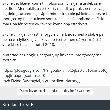
Skulle det likevel kome til nokon som ynskjer å ta del, så er
det flott. Men saklista vert korta ned til to punkt, nemleg valg
og delegatutsending. Håpet mitt er å stable på beina eit styre i
morgon, og finne ut kven som kan stille på landsmøte i Oslo i
mars. Så får resten av sakene kome opp etterkvart.
Skulle vi ikkje lukkast i morgon, vil arbeidet med å stable på
beina ein fylkeslag vil likevel fortsette, men då vert målet å
vere klare til landsmøte i 2018.
Møtestad er Google Hangouts, og linken til morgondagens
møte er:
https://plus.google.com/hangouts/_/...bC5jb20.clv15iomu5f6j
impjirraaprig?authuser=0
mvh Eivind Busengdal, styremedlem Norbrygg
Du må logge inn eller registrere deg for å svare her.
Similar threads