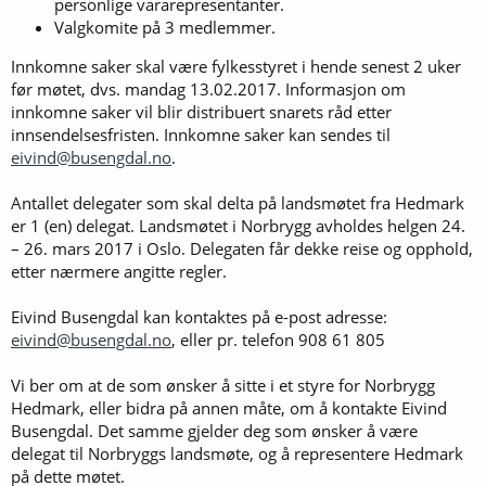
personlige vararepresentanter.
Valgkomite på 3 medlemmer.
Innkomne saker skal være fylkesstyret i hende senest 2 uker
før møtet, dvs. mandag 13.02.2017. Informasjon om
innkomne saker vil blir distribuert snarets råd etter
innsendelsesfristen. Innkomne saker kan sendes til
eivind@busengdal.no
.
Antallet delegater som skal delta på landsmøtet fra Hedmark
er 1 (en) delegat. Landsmøtet i Norbrygg avholdes helgen 24.
– 26. mars 2017 i Oslo. Delegaten får dekke reise og opphold,
etter nærmere angitte regler.
Eivind Busengdal kan kontaktes på e-post adresse:
eivind@busengdal.no
, eller pr. telefon 908 61 805
Vi ber om at de som ønsker å sitte i et styre for Norbrygg
Hedmark, eller bidra på annen måte, om å kontakte Eivind
Busengdal. Det samme gjelder deg som ønsker å være
delegat til Norbryggs landsmøte, og å representere Hedmark
på dette møtet.