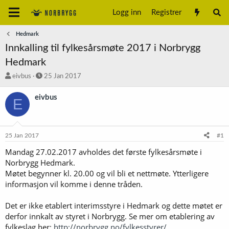
Logg inn
Registrer
Hedmark
Innkalling til fylkesårsmøte 2017 i Norbrygg
Hedmark
T
S
eivbus
25 Jan 2017
r
t
å
a
eivbus
E
d
r
s
t
t
d
a
a
25 Jan 2017
#1
r
t
t
o
Mandag 27.02.2017 avholdes det første fylkesårsmøte i
e
Norbrygg Hedmark.
r
Møtet begynner kl. 20.00 og vil bli et nettmøte. Ytterligere
informasjon vil komme i denne tråden.
Det er ikke etablert interimsstyre i Hedmark og dette møtet er
derfor innkalt av styret i Norbrygg. Se mer om etablering av
fylkeslag her:
http://norbrygg.no/fylkesstyrer/