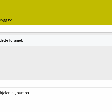
rygg.no
 dette forumet.
l kjelen og pumpa.