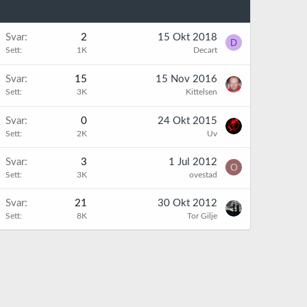
Svar
2
15 Okt 2018
D
Sett
1K
Decart
Svar
15
15 Nov 2016
Sett
3K
Kittelsen
Svar
0
24 Okt 2015
Sett
2K
Uv
Svar
3
1 Jul 2012
O
Sett
3K
ovestad
Svar
21
30 Okt 2012
Sett
8K
Tor Gilje