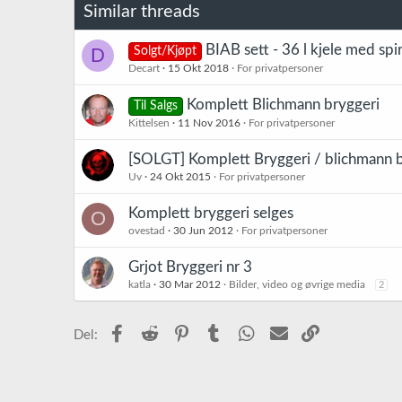
o
Similar threads
n
e
r
BIAB sett - 36 l kjele med spir
D
Solgt/Kjøpt
:
Decart
15 Okt 2018
For privatpersoner
Komplett Blichmann bryggeri
Til Salgs
Kittelsen
11 Nov 2016
For privatpersoner
[SOLGT] Komplett Bryggeri / blichmann 
Uv
24 Okt 2015
For privatpersoner
Komplett bryggeri selges
O
ovestad
30 Jun 2012
For privatpersoner
Grjot Bryggeri nr 3
katla
30 Mar 2012
Bilder, video og øvrige media
2
Facebook
Reddit
Pinterest
Tumblr
WhatsApp
E-post
Link
Del: