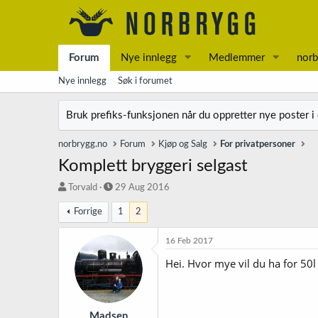
Forum
Nye innlegg
Medlemmer
norb
Nye innlegg
Søk i forumet
Bruk prefiks-funksjonen når du oppretter nye poster i
norbrygg.no
Forum
Kjøp og Salg
For privatpersoner
Komplett bryggeri selgast
T
S
Torvald
29 Aug 2016
r
t
Forrige
1
2
å
a
d
r
s
t
16 Feb 2017
t
d
Hei. Hvor mye vil du ha for 50
a
a
r
t
t
o
e
r
Madsen