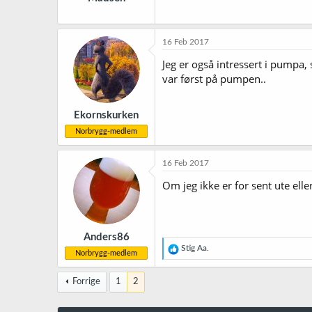
16 Feb 2017
Jeg er også intressert i pumpa
var først på pumpen..
Ekornskurken
Norbrygg-medlem
16 Feb 2017
Om jeg ikke er for sent ute elle
Anders86
R
Stig Aa.
Norbrygg-medlem
e
a
k
Forrige
1
2
s
j