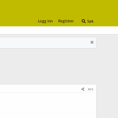
Logg inn
Registrer
Søk
#21