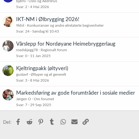
bjørni
Oslo og Akershus
Svar
2
4 Mai 2026
IKT-NM i Ølbrygging 2026!
9khil
Konkurranser og andre ølrelaterte begivenheter
Svar
24
Søndag kl 10:43
Vårslepp for Nordøyane Heimebryggerlaug
roedskjegg78
Regionalt forum
Svar
0
11 Jan 2025
Kjeltringpakk (øltyveri)
gustavf
Øltyper og øl generelt
Svar
3
8 Mai 2026
Markedsføring av gode forumtråder i sosiale medier
Jørgen O
Om forumet
Svar
7
29 Sep 2025
Facebook
Reddit
Pinterest
Tumblr
WhatsApp
E-post
Link
Del: