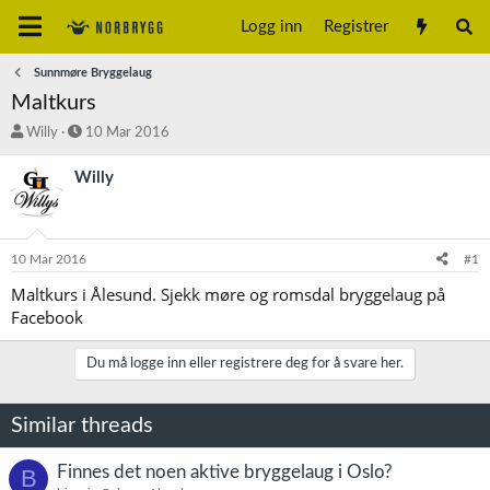
Logg inn
Registrer
Sunnmøre Bryggelaug
Maltkurs
T
S
Willy
10 Mar 2016
r
t
å
a
Willy
d
r
s
t
t
d
a
a
10 Mar 2016
#1
r
t
t
o
Maltkurs i Ålesund. Sjekk møre og romsdal bryggelaug på
e
Facebook
r
Du må logge inn eller registrere deg for å svare her.
Similar threads
Finnes det noen aktive bryggelaug i Oslo?
B