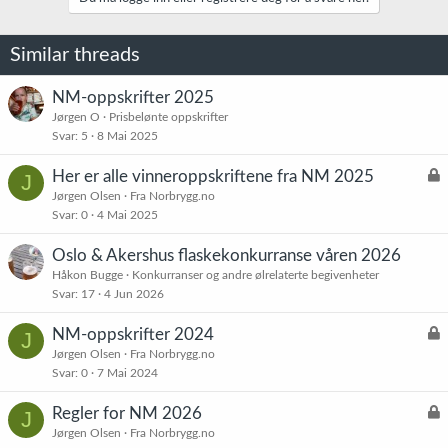
o
n
e
Similar threads
r
:
NM-oppskrifter 2025
Jørgen O
Prisbelønte oppskrifter
Svar
5
8 Mai 2025
L
Her er alle vinneroppskriftene fra NM 2025
J
å
Jørgen Olsen
Fra Norbrygg.no
Svar
0
4 Mai 2025
s
t
Oslo & Akershus flaskekonkurranse våren 2026
Håkon Bugge
Konkurranser og andre ølrelaterte begivenheter
Svar
17
4 Jun 2026
L
NM-oppskrifter 2024
J
å
Jørgen Olsen
Fra Norbrygg.no
Svar
0
7 Mai 2024
s
t
L
Regler for NM 2026
J
å
Jørgen Olsen
Fra Norbrygg.no