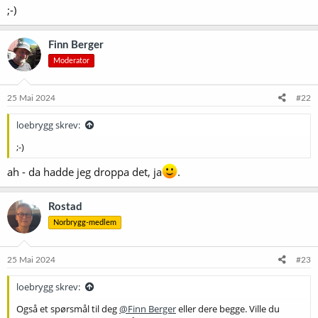
;-)
Finn Berger
Moderator
25 Mai 2024
#22
loebrygg skrev:
;-)
ah - da hadde jeg droppa det, ja
.
Rostad
Norbrygg-medlem
25 Mai 2024
#23
loebrygg skrev:
Også et spørsmål til deg
@Finn Berger
eller dere begge. Ville du