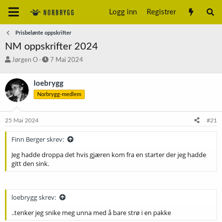
Logg inn
Registrer
Prisbelønte oppskrifter
NM oppskrifter 2024
T
S
Jørgen O
7 Mai 2024
r
t
å
a
loebrygg
d
r
Norbrygg-medlem
s
t
t
d
a
a
25 Mai 2024
#21
r
t
t
o
Finn Berger skrev:
e
r
Jeg hadde droppa det hvis gjæren kom fra en starter der jeg hadde
gitt den sink.
loebrygg skrev:
..tenker jeg snike meg unna med å bare strø i en pakke