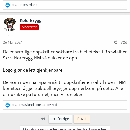
R
lars.l
og
msevland
e
a
k
Kold Brygg
s
Moderator
j
o
n
e
26 Mai 2024
#26
r
Da er samtlige oppskrifter søkbare fra biblioteket i Brewfather
:
Skriv Norbrygg NM så dukker de opp.
Logo gjør de lett gjenkjenbare.
Dersom noen har spørsmål til oppskriftene skal vil noen i NM
komiteen å gjøre aktuell brygger oppmerksom på dette. Alle
er nok ikke på forumet, men vi forsøker.
R
lars.l
,
msevland
,
Rostad
og 4 til
e
a
k
Først
2 av 2
Forrige
s
j
Du må logge inn eller registrere deg for å svare her.