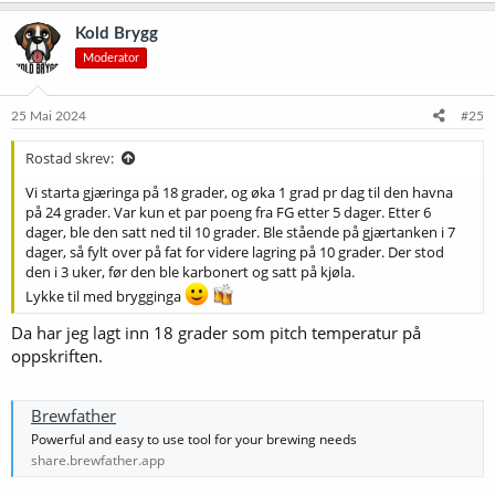
a
k
Kold Brygg
s
Moderator
j
o
n
e
25 Mai 2024
#25
r
:
Rostad skrev:
Vi starta gjæringa på 18 grader, og øka 1 grad pr dag til den havna
på 24 grader. Var kun et par poeng fra FG etter 5 dager. Etter 6
dager, ble den satt ned til 10 grader. Ble stående på gjærtanken i 7
dager, så fylt over på fat for videre lagring på 10 grader. Der stod
den i 3 uker, før den ble karbonert og satt på kjøla.
Lykke til med brygginga
Da har jeg lagt inn 18 grader som pitch temperatur på
oppskriften.
Brewfather
Powerful and easy to use tool for your brewing needs
share.brewfather.app