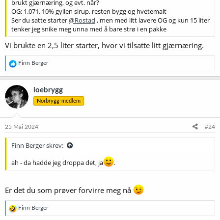
brukt gjærnæring, og evt. når?
OG: 1.071, 10% gyllen sirup, resten bygg og hvetemalt
Ser du satte starter
@Rostad
, men med litt lavere OG og kun 15 liter
tenker jeg snike meg unna med å bare strø i en pakke
Vi brukte en 2,5 liter starter, hvor vi tilsatte litt gjærnæring.
R
Finn Berger
e
a
k
loebrygg
s
Norbrygg-medlem
j
o
n
e
25 Mai 2024
#24
r
:
Finn Berger skrev:
ah - da hadde jeg droppa det, ja
.
Er det du som prøver forvirre meg nå
R
Finn Berger
e