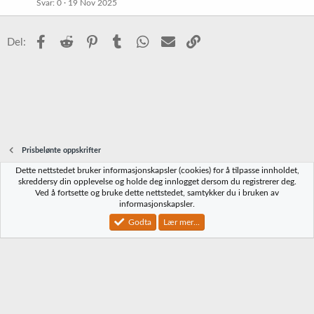
Svar
0
19 Nov 2025
s
t
Facebook
Reddit
Pinterest
Tumblr
WhatsApp
E-post
Link
Del:
Prisbelønte oppskrifter
Dette nettstedet bruker informasjonskapsler (cookies) for å tilpasse innholdet,
Norbrygg-default
skreddersy din opplevelse og holde deg innlogget dersom du registrerer deg.
Ved å fortsette og bruke dette nettstedet, samtykker du i bruken av
Kontakt oss
Vilkår og regler
Personvernregler
Hjelp
Hjem
R
informasjonskapsler.
S
S
Godta
Lær mer...
®
Community platform by XenForo
© 2010-2023 XenForo Ltd.