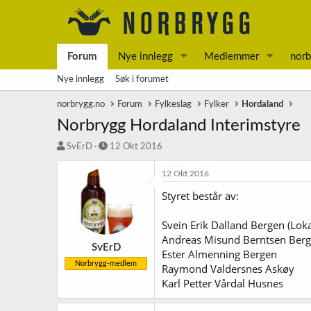
Forum
Nye innlegg
Medlemmer
norb
Nye innlegg
Søk i forumet
norbrygg.no
Forum
Fylkeslag
Fylker
Hordaland
Norbrygg Hordaland Interimstyre
T
S
SvErD
12 Okt 2016
r
t
å
a
12 Okt 2016
d
r
Styret består av:
s
t
t
d
a
a
Svein Erik Dalland Bergen (Loka
r
t
Andreas Misund Berntsen Berg
t
o
SvErD
Ester Almenning Bergen
e
Norbrygg-medlem
Raymond Valdersnes Askøy
r
Karl Petter Vårdal Husnes