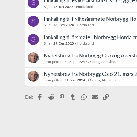
Innkalling til Fylkesårsmøte i Norbrygg 
S
:
Silje
16 Jan 2026
Hordaland
Innkalling til Fylkesårsmøte Norbrygg H
S
Silje
16 Des 2024
Hordaland
Innkalling til årsmøte i Norbrygg Hordal
S
Silje
29 Des 2023
Hordaland
Nyhetsbrev fra Norbrygg Oslo og Akers
john petter
24 Sep 2024
Oslo og Akershus
Nyhetsbrev fra Norbrygg Oslo 21. mars 
john petter
21 Mar 2024
Oslo og Akershus
Facebook
Reddit
Pinterest
Tumblr
WhatsApp
E-post
Link
Del: