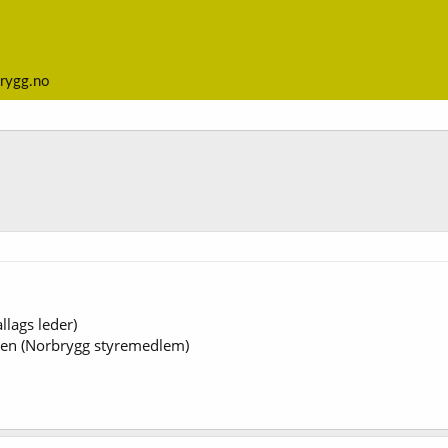
rygg.no
llags leder)
en (Norbrygg styremedlem)