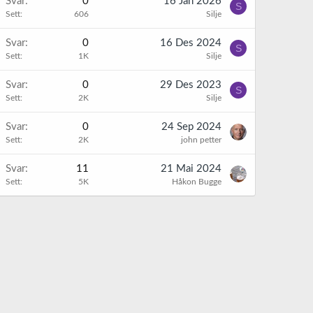
Svar
0
16 Jan 2026
S
Sett
606
Silje
Svar
0
16 Des 2024
S
Sett
1K
Silje
Svar
0
29 Des 2023
S
Sett
2K
Silje
Svar
0
24 Sep 2024
Sett
2K
john petter
Svar
11
21 Mai 2024
Sett
5K
Håkon Bugge