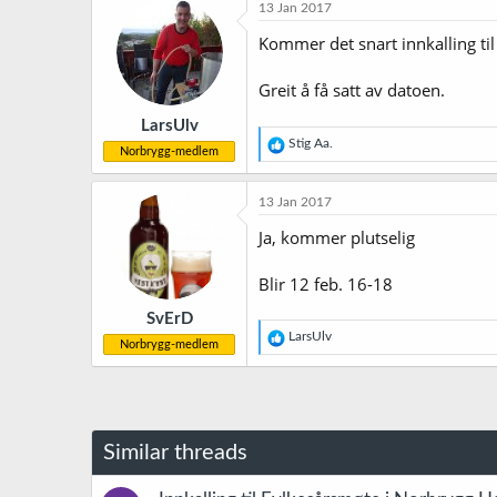
13 Jan 2017
Kommer det snart innkalling ti
Greit å få satt av datoen.
LarsUlv
R
Stig Aa.
Norbrygg-medlem
e
a
k
13 Jan 2017
s
j
Ja, kommer plutselig
o
n
Blir 12 feb. 16-18
e
r
SvErD
:
R
LarsUlv
Norbrygg-medlem
e
a
k
s
j
o
Similar threads
n
e
r