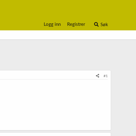
Logg inn
Registrer
Søk
#1