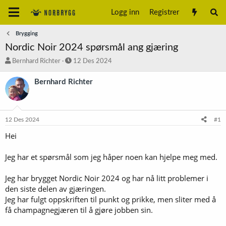
Logg inn
Registrer
Brygging
Nordic Noir 2024 spørsmål ang gjæring
T
S
Bernhard Richter
12 Des 2024
r
t
å
a
Bernhard Richter
d
r
s
t
t
d
a
a
12 Des 2024
#1
r
t
t
o
Hei
e
r
Jeg har et spørsmål som jeg håper noen kan hjelpe meg med.
Jeg har brygget Nordic Noir 2024 og har nå litt problemer i
den siste delen av gjæringen.
Jeg har fulgt oppskriften til punkt og prikke, men sliter med å
få champagnegjæren til å gjøre jobben sin.