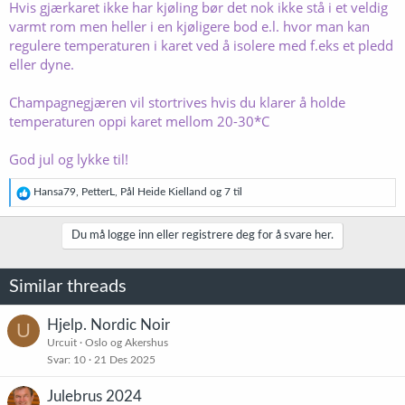
Hvis gjærkaret ikke har kjøling bør det nok ikke stå i et veldig
varmt rom men heller i en kjøligere bod e.l. hvor man kan
regulere temperaturen i karet ved å isolere med f.eks et pledd
eller dyne.
Champagnegjæren vil stortrives hvis du klarer å holde
temperaturen oppi karet mellom 20-30*C
God jul og lykke til!
R
Hansa79
,
PetterL
,
Pål Heide Kielland
og 7 til
e
a
k
Du må logge inn eller registrere deg for å svare her.
s
j
o
Similar threads
n
e
r
Hjelp. Nordic Noir
U
:
Urcuit
Oslo og Akershus
Svar
10
21 Des 2025
Julebrus 2024