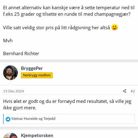
Et annet alternativ kan kanskje være å sette temperatur ned til
f.eks 25 grader og tilsette en runde til med champagnegjær?
Ville satt veldig stor pris på litt rådgivning her altså
Mvh
Bernhard Richter
BryggePer
Norbrygg-medlem
13 Des 2024
#2
Hvis ølet er godt og du er fornøyd med resultatet, så ville jeg
ikke gjort mere.
R
Steinar Huneide
og
Terjedd
e
a
k
Kjempetorsken