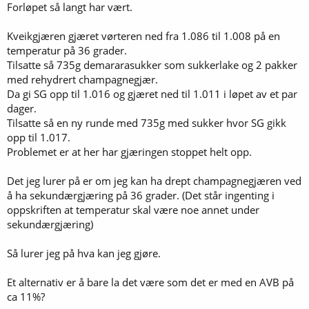
Forløpet så langt har vært.
Kveikgjæren gjæret vørteren ned fra 1.086 til 1.008 på en
temperatur på 36 grader.
Tilsatte så 735g demararasukker som sukkerlake og 2 pakker
med rehydrert champagnegjær.
Da gi SG opp til 1.016 og gjæret ned til 1.011 i løpet av et par
dager.
Tilsatte så en ny runde med 735g med sukker hvor SG gikk
opp til 1.017.
Problemet er at her har gjæringen stoppet helt opp.
Det jeg lurer på er om jeg kan ha drept champagnegjæren ved
å ha sekundærgjæring på 36 grader. (Det står ingenting i
oppskriften at temperatur skal være noe annet under
sekundærgjæring)
Så lurer jeg på hva kan jeg gjøre.
Et alternativ er å bare la det være som det er med en AVB på
ca 11%?