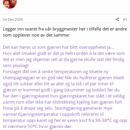
s
j
o
n
e
16 Des 2024
#3
r
Legger inn svaret fra vår bryggmester her i tilfelle det er andre
:
som opplever noe av det samme:
Det kan høres ut som gjæren har blitt overopphetet ja…
Hvis ølet smaker godt er det jo helt i orden å la det være som
det er men jeg skjønner lett at du gjerne skulle sett det ferdig
som planlagt
Forslaget ditt om å senke temperaturen og tilsette ny
champagnegjær er en god ide! Når du hydrerer gjæren tilsett
også litt sukker eller litt av ølet og la stå i et par timer til
gjæren er kommet godt i gang (skummer og bobler) før du
har den i gjæringskaret hvis gjæringskaret har stått i et veldig
varmt rom eller ikke har tilstrekkelig kjøling kan gjæren fort
finne på å drepe seg selv. Stormgjæring genererer mye
varme! Gjæringstemperatur i oppskrift refererer til
temperatur oppi karet og her er veien kort fra 36-38*C og opp
til nærmere 50*C hvor gjæren dør.