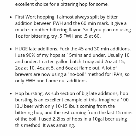
excellent choice for a bittering hop for some.
First Wort hopping. I almost always split by bitter
addition between FWH and the 60 min mark. It give a
much smoother bittering flavor. So if you plan on using
1oz for bittering, try .5 FWH and .5 at 60.
HUGE late additions. Fuck the 45 and 30 min additions.
I use 90% of my hops at 15mins and under. Usually 10
and under. In a ten gallon batch I may add 2oz at 15,
2oz at 10, 4oz at 5, and 6oz at flame out. A lot of
brewers are now using a "no-boil" method for IPA's, so
only FWH and flame out additions.
Hop bursting. As sub section of big late additions, hop
bursting is an excellent example of this. Imagine a 100
IBU beer with only 10-15 ibu's coming from the
bittering hop, and the rest coming from the last 15 mins
of the boil. I used 2.2lbs of hops in a 10gal beer using
this method. It was amazing.