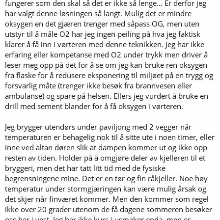
fungerer som den skal så det er ikke så lenge... Er derfor jeg
har valgt denne løsningen så langt. Mulig det er mindre
oksygen en det gjæren trenger med såpass OG, men uten
utstyr til å måle O2 har jeg ingen peiling på hva jeg faktisk
klarer å få inn i vørteren med denne teknikken. Jeg har ikke
erfaring eller kompetanse med O2 under trykk men driver å
leser meg opp på det for å se om jeg kan bruke ren oksygen
fra flaske for å redusere eksponering til miljøet på en trygg og
forsvarlig måte (trenger ikke besøk fra brannvesen eller
ambulanse) og spare på helsen. Ellers jeg vurdert å bruke en
drill med sement blander for å få oksygen i vørteren.
Jeg brygger utendørs under paviljong med 2 vegger når
temperaturen er behagelig nok til å sitte ute i noen timer, eller
inne ved altan døren slik at dampen kommer ut og ikke opp
resten av tiden. Holder på å omgjøre deler av kjelleren til et
bryggeri, men det har tatt litt tid med de fysiske
begrensningene mine. Det er en tør og fin råkjeller. Noe høy
temperatur under stormgjæringen kan være mulig årsak og
det skjer når finværet kommer. Men den kommer som regel
ikke over 20 grader utenom de få dagene sommeren besøker
oss her i vest. Jeg har ikke kurs i usmaker enda, men er