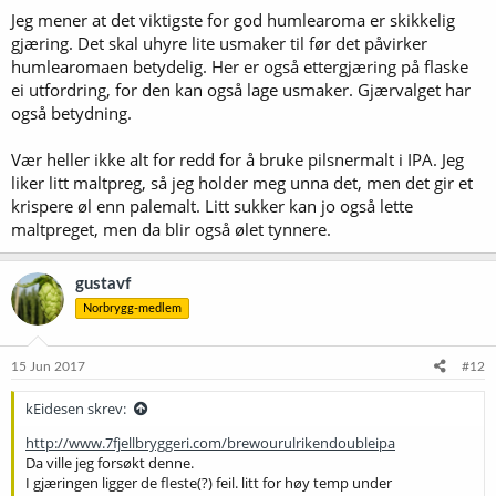
Jeg mener at det viktigste for god humlearoma er skikkelig
gjæring. Det skal uhyre lite usmaker til før det påvirker
humlearomaen betydelig. Her er også ettergjæring på flaske
ei utfordring, for den kan også lage usmaker. Gjærvalget har
også betydning.
Vær heller ikke alt for redd for å bruke pilsnermalt i IPA. Jeg
liker litt maltpreg, så jeg holder meg unna det, men det gir et
krispere øl enn palemalt. Litt sukker kan jo også lette
maltpreget, men da blir også ølet tynnere.
gustavf
Norbrygg-medlem
15 Jun 2017
#12
kEidesen skrev:
http://www.7fjellbryggeri.com/brewourulrikendoubleipa
Da ville jeg forsøkt denne.
I gjæringen ligger de fleste(?) feil. litt for høy temp under