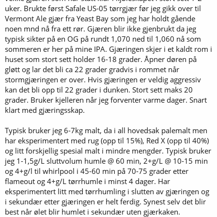
uker. Brukte først Safale US-05 tørrgjær før jeg gikk over til
Vermont Ale gjær fra Yeast Bay som jeg har holdt gående
noen mnd nå fra ett rør. Gjæren blir ikke gjenbrukt da jeg
typisk sikter på en OG på rundt 1,070 ned til 1,060 nå som
sommeren er her på mine IPA. Gjæringen skjer i et kaldt rom i
huset som stort sett holder 16-18 grader. Åpner døren på
gløtt og lar det bli ca 22 grader gradvis i rommet når
stormgjæringen er over. Hvis gjæringen er veldig aggressiv
kan det bli opp til 22 grader i dunken. Stort sett maks 20
grader. Bruker kjelleren når jeg forventer varme dager. Snart
klart med gjæringsskap.
Typisk bruker jeg 6-7kg malt, da i all hovedsak palemalt men
har eksperimentert med rug (opp til 15%), Red X (opp til 40%)
og litt forskjellig spesial malt i mindre mengder. Typisk bruker
jeg 1-1,5g/L sluttvolum humle @ 60 min, 2+g/L @ 10-15 min
og 4+g/l til whirlpool i 45-60 min på 70-75 grader etter
flameout og 4+g/L tørrhumle i minst 4 dager. Har
eksperimentert litt med tørrhumling i slutten av gjæringen og
i sekundær etter gjæringen er helt ferdig. Synest selv det blir
best når ølet blir humlet i sekundær uten gjærkaken.