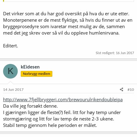
Det virker som at du har god oversikt på hva du er ute etter.
Monoterpenene er de mest flyktige, så hvis du finner ut av en
bryggeprosedyre som ivaretar mest mulig av de, sammen
med det jeg skrev over så vil du oppleve humlenirvana.
Editert.
Sist redigert:
16 Jun 2017
kEidesen
K
Norbrygg-medlem
14 Jun 2017
#10
http://www.7fjellbryggeri.com/brewourulrikendoubleipa
Da ville jeg forsøkt denne.
I gjæringen ligger de fleste(?) feil. litt for høy temp under
stormgjæring og litt for lav temp de neste 2-3 ukene.
Stabil temp gjennom hele perioden er målet.