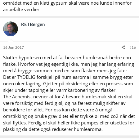
området med en klatt gypsum skal være noe lunde innenfor
anbefalte verdier.
RETBergen
16 Jun 2017
#16
Støtter hypotesen med at fat bevarer humlesmak bedre enn
flaske. Hvorfor vet jeg egentlig ikke, men jeg har lang erfaring
med å brygge sammen med en som flasker mens jeg fater.
Det er TYDELIG forskjell på humlearoma i samme brygg etter
noen uker lagring. Gjetter på oksidering eller en prosess som
skjer under tapping eller varmkarbonering av flasker.
The Achemist nevner at for å bevare humlesmak skal en skal
være forsiktig med ferdig øl, og ha færest mulig skifter av
beholdere for øllet. For oss kan dette være å unngå
omstikking og bruke graviditet eller trykke øl med co2 når det
skal flyttes. Ferdig øl skal heller ikke pumpes eller utsettes for
plasking da dette også reduserer humlearoma.