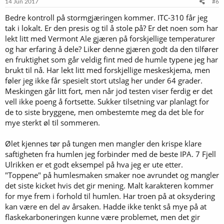
14 Jun 2017
#6
Bedre kontroll på stormgjæringen kommer. ITC-310 får jeg
tak i lokalt. Er den presis og til å stole på? Er det noen som har
lekt litt med Vermont Ale gjæren på forskjellige temperaturer
og har erfaring å dele? Liker denne gjæren godt da den tilfører
en fruktighet som går veldig fint med de humle typene jeg har
brukt til nå. Har lekt litt med forskjellige meskeskjema, men
føler jeg ikke får spesielt stort utslag her under 64 grader.
Meskingen går litt fort, men når jod testen viser ferdig er det
vell ikke poeng å fortsette. Sukker tilsetning var planlagt for
de to siste bryggene, men ombestemte meg da det ble for
mye sterkt øl til sommeren.
Ølet kjennes tør på tungen men mangler den krispe klare
saftigheten fra humlen jeg forbinder med de beste IPA. 7 Fjell
Ulrikken er et godt eksempel på hva jeg er ute etter.
"Toppene" på humlesmaken smaker noe avrundet og mangler
det siste kicket hvis det gir mening. Malt karakteren kommer
for mye frem i forhold til humlen. Har troen på at oksydering
kan være en del av årsaken. Hadde ikke tenkt så mye på at
flaskekarboneringen kunne være problemet, men det gir