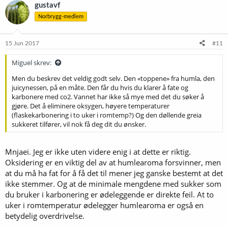
gustavf
Norbrygg-medlem
15 Jun 2017
#11
Miguel skrev:
Men du beskrev det veldig godt selv. Den «toppene» fra humla, den
juicynessen, på en måte. Den får du hvis du klarer å fate og
karbonere med co2. Vannet har ikke så mye med det du søker å
gjøre. Det å eliminere oksygen, høyere temperaturer
(flaskekarbonering i to uker i romtemp?) Og den døllende greia
sukkeret tilfører, vil nok få deg dit du ønsker.
Mnjaei. Jeg er ikke uten videre enig i at dette er riktig.
Oksidering er en viktig del av at humlearoma forsvinner, men
at du må ha fat for å få det til mener jeg ganske bestemt at det
ikke stemmer. Og at de minimale mengdene med sukker som
du bruker i karbonering er ødeleggende er direkte feil. At to
uker i romtemperatur ødelegger humlearoma er også en
betydelig overdrivelse.