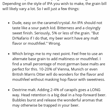
Depending on the style of IPA you wish to make, the grain bill
will likely vary a lot. So I will just a few things:
Dude, easy on the caramel/crystal. An IPA should not
taste like a sour patch kid. Bitterness and a cloyingly
sweet finish. Seriously, 5% or less of the grain. "But
DrNafario if I do that, my beer won't have any malt
flavor or mouthfeel." Wrong.
Which brings me to my next point. Feel free to use an
alternate base grain to add maltiness or mouthfeel. I
find a small percentage of most german base malts are
perfect for this. 10-20% of Vienna, Munich or even
British Marris Otter will do wonders for the flavor and
mouthfeel without masking hop flavor with sweetness.
Dextrine malt. Adding 2-4% of carapils goes a LONG
way. Head retention is a big deal in a hop-forward beer.
Bubbles burst and release the wonderful aromas that
may otherwise be trapped in your beer.