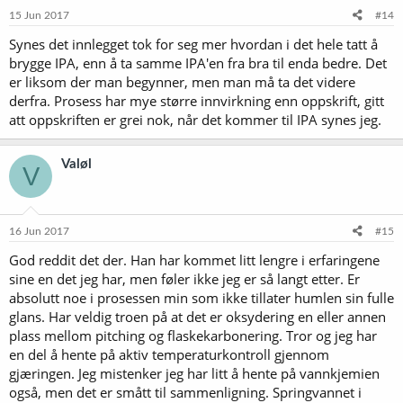
e
15 Jun 2017
#14
r
Synes det innlegget tok for seg mer hvordan i det hele tatt å
:
brygge IPA, enn å ta samme IPA'en fra bra til enda bedre. Det
er liksom der man begynner, men man må ta det videre
derfra. Prosess har mye større innvirkning enn oppskrift, gitt
att oppskriften er grei nok, når det kommer til IPA synes jeg.
Valøl
V
16 Jun 2017
#15
God reddit det der. Han har kommet litt lengre i erfaringene
sine en det jeg har, men føler ikke jeg er så langt etter. Er
absolutt noe i prosessen min som ikke tillater humlen sin fulle
glans. Har veldig troen på at det er oksydering en eller annen
plass mellom pitching og flaskekarbonering. Tror og jeg har
en del å hente på aktiv temperaturkontroll gjennom
gjæringen. Jeg mistenker jeg har litt å hente på vannkjemien
også, men det er smått til sammenligning. Springvannet i