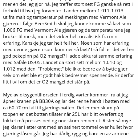
mer en det jeg gjør nå. Jeg treffer stort sett FG ganske så rett i
forhold til hva jeg forventer. Lander mellom 1.011-1.013
utifra malt og temperatur på meskingen med Vermont Ale
gjæren. I følge BeerSmith skal jeg kunne komme så lavt som
1.006 FG med Vermont Ale gjæren og de temperaturene jeg
bruker til mesk, men det virker helt urealistisk fra min
erfaring. Kanskje jeg tar helt feil her. Noen som har erfaring
med denne gjæren som kommer så lavt? I så fall er det vell en
god pekepinn på O2 mangel? Hadde akkurat samme erfaring
med Safale US-05. Landet da stort sett mellom 1.010 og
1.012 med den. "Problemet" ble ikke bedre av å bytte gjær
selv om ølet ble et godt hakk bedre/mer spennende. Er derfor
litt i tvil om det er O2 mangel det står på.
Mye av oksygentilførselen i ferdig vørter kommer fra at jeg
åpner kranen på BB30A og lar det renne hardt i bøtten med
ca 60-70cm fall til gjæringsbøtten. Det er mer skum på
toppen en det bøtten tillater når 25L har blitt overført og
lokket må presses ned og noe skum renner ut. Rister så mye
jeg klarer i etterkant med en satinert tommel over hullet hvor
gjæringslåsen går. Jeg har dårlig rygg og bare en av armene