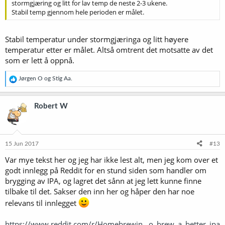
stormgjæring og litt for lav temp de neste 2-3 ukene.
Stabil temp gjennom hele perioden er målet.
Stabil temperatur under stormgjæringa og litt høyere
temperatur etter er målet. Altså omtrent det motsatte av det
som er lett å oppnå.
R
Jørgen O
og
Stig Aa.
e
a
k
Robert W
s
j
o
n
e
15 Jun 2017
#13
r
Var mye tekst her og jeg har ikke lest alt, men jeg kom over et
:
godt innlegg på Reddit for en stund siden som handler om
brygging av IPA, og lagret det sånn at jeg lett kunne finne
tilbake til det. Sakser den inn her og håper den har noe
relevans til innlegget
https://www.reddit.com/r/Homebrewin...o_brew_a_better_ipa