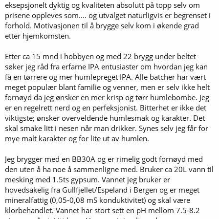
eksepsjonelt dyktig og kvaliteten absolutt på topp selv om
prisene oppleves som.... og utvalget naturligvis er begrenset i
forhold. Motivasjonen til å brygge selv kom i økende grad
etter hjemkomsten.
Etter ca 15 mnd i hobbyen og med 22 brygg under beltet
søker jeg råd fra erfarne IPA entusiaster om hvordan jeg kan
få en tørrere og mer humlepreget IPA. Alle batcher har vært
meget populær blant familie og venner, men er selv ikke helt
fornøyd da jeg ønsker en mer krisp og tørr humlebombe. Jeg
er en regelrett nerd og en perfeksjonist. Bitterhet er ikke det
viktigste; ønsker overveldende humlesmak og karakter. Det
skal smake litt i nesen når man drikker. Synes selv jeg får for
mye malt karakter og for lite ut av humlen.
Jeg brygger med en BB30A og er rimelig godt fornøyd med
den uten å ha noe å sammenligne med. Bruker ca 20L vann til
mesking med 1.5ts gypsum. Vannet jeg bruker er
hovedsakelig fra Gullfjellet/Espeland i Bergen og er meget
mineralfattig (0,05-0,08 mS konduktivitet) og skal være
klorbehandlet. Vannet har stort sett en pH mellom 7.5-8.2