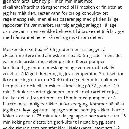
gjennom året. Litt høy pH men minimalt med
alkalinitet/hardhet så regner med pH i mesken er fin uten at
jeg har målt den. Tester vann for pH og konduktivitet
regelmessig selv, men ellers baserer jeg med på den årlige
rapporten fra vannverket. Har tilgjengelig anlegg til å lage
osmosevann men ser ikke behovet til å bruke det til å brygge
med når vannet her er så rent og mykt som det er.
Mesker stort sett på 64-65 grader men har begynt å
eksperimentere med å meske inn på 50-55 grader mens det
varmes til ønsket mesketemperatur. Kjører pumpen
kontinuerlig gjennom meskingen og kverner malt relativt
grovt for å få god drenering og jevn temperatur. Stort sett tar
ikke meskingen mer en 30-40 min og det er minimalt med
temperaturforskjell i mesken. Utmesking på 77 grader i 10
min. Sirkulerer vørter gjennom kornet i maltrøret etter jeg
trekker det ut fra vørteren i ca 15 min med pumpen for å
filtrere mest mulig partikler ut før sparging. Kommer nå på at
jeg ikke tilføye gypsum i sparge vannet som jeg sikkert burde.
Koker stort sett i 75 minutter da jeg tapper noe vørter etter 15
min koking for å sette en gjærkultur til neste brygg, samt
vekke gjæren som har stått klar i kjøleskapet i stort sett 1-2