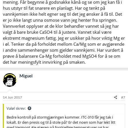
mening. Får begynne å godsnakke kånå og se om jeg kan få i
hus utstyr til fat snarere en planlagt. Har og tenkt på
vannkjemien ikke helt egner seg til det jeg ønsker å få til. Det
er jo ikke langt unna osmose vann jeg henter fra springen.
Vannverket opplyser at de klor behandler vannet så jeg har
valgt å bare bruke CaSO4 til å justere. Vannet skal være
ekstremt magnesium fattig. Jeg er usikker på hvor viktig Mg er
i øl. Tenker da på forholdet mellom Ca/Mg som er avgjørende
i andre sammenhenger som gjelder vannkjemi. Har vurdert å
prøve å balansere Ca-Mg forholdet med MgSO4 for å se om
det har meningsfylt innvirking på smaken.
Miguel
14 Jun 2017
#7
Valøl skrev:
Bedre kontroll på stormgjæringen kommer. ITC-310 får jeg tak i
lokalt. Er den presis og til å stole på? Er det noen som har lekt litt
med Vermont Ale gjæren på forskjellige temperaturer og har