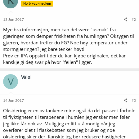
K
Norbrygg-medlem
j
o
n
e
13 Jun 2017
#2
r
Mye bra informasjon, men kan det være "usmak" fra
:
gjæringen som demper friskheten fra humlingen? Oksygen til
gjæren, hvordan treffer du FG? Noe høy temperatur under
stormgjæringen? Jeg bare tenker høyt!
Prøv en IPA oppskrift der du kan kjøpe originalen, det kan
kanskje gi deg svar på hvor "feilen" ligger.
Valøl
V
14 Jun 2017
#3
Oksidering er en av tankene mine også da det passer i forhold
til flyktigheten til terapenene i humlen jeg ønsker men føler
jeg ikke får nok av. Mulig jeg er litt utålmodig når jeg
overfører ølet til flaskebøtten som jeg bruker og noe
oksidering skjer der. Kanskje jeg bør redusere hastigheten