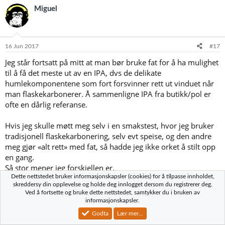
Miguel
16 Jun 2017
#17
Jeg står fortsatt på mitt at man bør bruke fat for å ha mulighet
til å få det meste ut av en IPA, dvs de delikate
humlekomponentene som fort forsvinner rett ut vinduet når
man flaskekarbonerer. Å sammenligne IPA fra butikk/pol er
ofte en dårlig referanse.
Hvis jeg skulle møtt meg selv i en smakstest, hvor jeg bruker
tradisjonell flaskekarbonering, selv evt speise, og den andre
meg gjør «alt rett» med fat, så hadde jeg ikke orket å stilt opp
en gang.
Så stor mener jeg forskjellen er.
Dette nettstedet bruker informasjonskapsler (cookies) for å tilpasse innholdet,
skreddersy din opplevelse og holde deg innlogget dersom du registrerer deg.
Men kun fat i seg selv løser ingenting med mindre man
Ved å fortsette og bruke dette nettstedet, samtykker du i bruken av
utnytter bruker mulighetene det gir.
informasjonskapsler.
Godta
Lær mer...
Forvirret