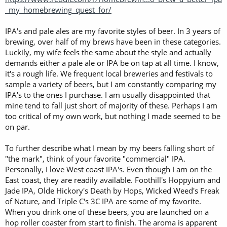
_my_homebrewing_quest_for/
IPA's and pale ales are my favorite styles of beer. In 3 years of
brewing, over half of my brews have been in these categories.
Luckily, my wife feels the same about the style and actually
demands either a pale ale or IPA be on tap at all time. I know,
it's a rough life. We frequent local breweries and festivals to
sample a variety of beers, but I am constantly comparing my
IPA's to the ones I purchase. I am usually disappointed that
mine tend to fall just short of majority of these. Perhaps I am
too critical of my own work, but nothing I made seemed to be
on par.
To further describe what I mean by my beers falling short of
"the mark", think of your favorite "commercial" IPA.
Personally, I love West coast IPA's. Even though I am on the
East coast, they are readily available. Foothill's Hoppyium and
Jade IPA, Olde Hickory's Death by Hops, Wicked Weed's Freak
of Nature, and Triple C's 3C IPA are some of my favorite.
When you drink one of these beers, you are launched on a
hop roller coaster from start to finish. The aroma is apparent