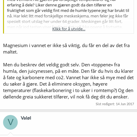
erfaring å dele? Liker denne gjæren godt da den tilfører en
fruktighet som går veldig fint med de humle typene jeg har brukt til
nå. Har lekt litt med forskjellige meskeskjema, men føler jeg ikke får
spesielt stort utslag her under 64 grader. Meskingen går litt fort,
men når jod testen viser ferdig er det vell ikke poeng å fortsette.
Klikk for å utvide...
Sukker tilsetning var planlagt for de to siste bryggene, men
ombestemte meg da det ble for mye sterkt øl til sommeren.
Magnesium i vannet er ikke så viktig, du får en del av det fra
Ølet kjennes tør på tungen men mangler den krispe klare
maltet.
saftigheten fra humlen jeg forbinder med de beste IPA. 7 Fjell
Ulrikken er et godt eksempel på hva jeg er ute etter. "Toppene" på
Men du beskrev det veldig godt selv. Den «toppene» fra
humlesmaken smaker noe avrundet og mangler det siste kicket hvis
humla, den juicynessen, på en måte. Den får du hvis du klarer
det gir mening. Malt karakteren kommer for mye frem i forhold til
humlen. Har troen på at oksydering kan være en del av årsaken.
å fate og karbonere med co2. Vannet har ikke så mye med det
Hadde ikke tenkt så mye på at flaskekarboneringen kunne være
du søker å gjøre. Det å eliminere oksygen, høyere
problemet, men det gir mening. Får begynne å godsnakke kånå og
temperaturer (flaskekarbonering i to uker i romtemp?) Og den
se om jeg kan få i hus utstyr til fat snarere en planlagt. Har og tenkt
døllende greia sukkeret tilfører, vil nok få deg dit du ønsker.
på vannkjemien ikke helt egner seg til det jeg ønsker å få til. Det er jo
ikke langt unna osmose vann jeg henter fra springen. Vannverket
Sist redigert:
14 Jun 2017
opplyser at de klor behandler vannet så jeg har valgt å bare bruke
CaSO4 til å justere. Vannet skal være ekstremt magnesium fattig. Jeg
Valøl
V
er usikker på hvor viktig Mg er i øl. Tenker da på forholdet mellom
Ca/Mg som er avgjørende i andre sammenhenger som gjelder
vannkjemi. Har vurdert å prøve å balansere Ca-Mg forholdet med
MgSO4 for å se om det har meningsfylt innvirking på smaken.