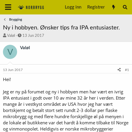
Logg inn
Registrer
Brygging
Ny i hobbyen. Ønsker tips fra IPA entusiaster.
T
S
Valøl
13 Jun 2017
r
t
å
a
Valøl
V
d
r
s
t
t
d
a
a
13 Jun 2017
#1
r
t
t
o
Hei!
e
r
Jeg er ny på forumet og ny i hobbyen men har vært en ivrig
IPA entusiast i godt over 10 av mine 32 år her i verden. Etter
mange år i vestkyst området av USA hvor jeg har vært
bortskjemt og betalt stort sett rundt 2-3 dollar per flaske
mikrobrygg og med flere hundre forskjellige øl på menyen i
de lokale øl butikkene var det hardt å komme tilbake til Norge
og vinmonopolet. Heldigvis er norske mikrobryggerier