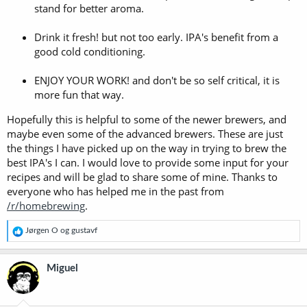
stand for better aroma.
Drink it fresh! but not too early. IPA's benefit from a
good cold conditioning.
ENJOY YOUR WORK! and don't be so self critical, it is
more fun that way.
Hopefully this is helpful to some of the newer brewers, and
maybe even some of the advanced brewers. These are just
the things I have picked up on the way in trying to brew the
best IPA's I can. I would love to provide some input for your
recipes and will be glad to share some of mine. Thanks to
everyone who has helped me in the past from
/r/homebrewing
.
R
Jørgen O
og
gustavf
e
a
k
Miguel
s
j
o
n