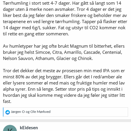
Tørrhumling i stort sett 4-7 dager. Har gått så langt som 14
dager uten å merke noen avsmaker. Tror 4 dager er det jeg
liker best da jeg føler den smaker friskere og beholder mer av
terapenene en ved lengre tørrhumling. Tapper på flasker etter
14 dager med 6g/L sukker. Fat og utstyr til CO2 kommer nok
til rette en gang etter sommeren.
Av humletyper har jeg ofte brukt Magnum til bitterhet, ellers
bruker jeg helst Simcoe, Citra, Amarillo, Cascade, Centenial,
Nelson Sauvon, Athanum, Glacier og Chinok.
Tror det dekker det meste av prosessen min med IPA som er
minst 80% av det jeg brygger. Ellers går det I red/amber ale
eller lysere sommer øl med mais og fruktige humler med lav
alpha syrer. Enn så lenge. Setter stor pris på tips og innsikt i
hvordan jeg skal komme meg videre da jeg føler jeg sitter litt
fast.
R
Jørgen O
og
Ole Mørkved
e
a
k
kEidesen
s