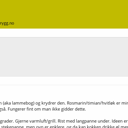
rygg.no
m (aka lammebog) og krydrer den. Rosmarin/timian/hvitløk er min 
gså. Fungerer fint om man ikke gidder dette.
grader. Gjerne varmluft/grill. Rist med langpanne under. Ideen er
 i stekepanne, men ovn er enklere, og da kan kokken drikke øl me