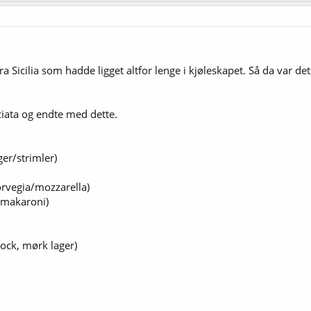
 Sicilia som hadde ligget altfor lenge i kjøleskapet. Så da var det
ciata og endte med dette.
ger/strimler)
orvegia/mozzarella)
 makaroni)
bock, mørk lager)