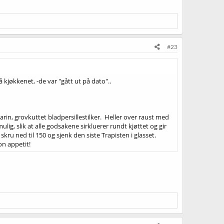
#23
jøkkenet, -de var "gått ut på dato"..
smarin, grovkuttet bladpersillestilker. Heller over raust med
ig, slik at alle godsakene sirkluerer rundt kjøttet og gir
kru ned til 150 og sjenk den siste Trapisten i glasset.
on appetit!