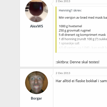
2 Des 2013
s
j
Henning1 skrev:
o
n
Min versjon av brød med mask bak
e
r
1000 g hvetemel
AlexWS
:
250 g grovmalt rugmel
5 dl drenert og komprimert mask
1 dl honning (rundt 100 g (?) suk
1 spiseskje salt
4,5 dl vørter - ca 1.040 - kan godt
1,5 pose tørrgjær
Hvetemel, rugmel, salt og tørrgjær
:skitbra: Denne skal testes!
Rør inn honning i vørteren, varm 
Bland inn væsken i det tørre, elt go
Strø over litt mel og sett deigen t
2 Des 2013
Lag to avlange emner og legg i smu
Har alltid ei flaske bokkøl i sa
Sett til heving igjen ca 40 minut
en luftlomme under toppskorpen
Stekes i ovnen på 200 ºC i ca 50-55
Borgar
Og det var vel det. Håper og tror d