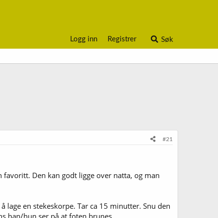
Logg inn
Registrer
Søk
#21
favoritt. Den kan godt ligge over natta, og man
 å lage en stekeskorpe. Tar ca 15 minutter. Snu den
ns han/hun ser på at foten brunes.