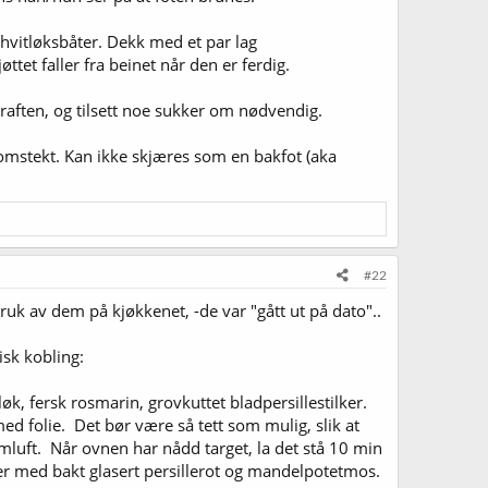
 hvitløksbåter. Dekk med et par lag
tet faller fra beinet når den er ferdig.
l kraften, og tilsett noe sukker om nødvendig.
nomstekt. Kan ikke skjæres som en bakfot (aka
#22
k av dem på kjøkkenet, -de var "gått ut på dato"..
isk kobling:
tløk, fersk rosmarin, grovkuttet bladpersillestilker.
d folie. Det bør være så tett som mulig, slik at
rmluft. Når ovnen har nådd target, la det stå 10 min
erver med bakt glasert persillerot og mandelpotetmos.