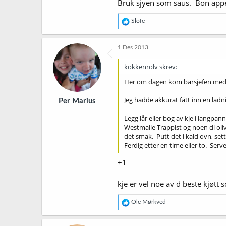
Bruk sjyen som saus. Bon appe
R
Slofe
e
a
k
1 Des 2013
s
j
kokkenrolv skrev:
o
n
Her om dagen kom barsjefen med et
e
r
Jeg hadde akkurat fått inn en ladni
Per Marius
:
Legg lår eller bog av kje i langpan
Westmalle Trappist og noen dl oliv
det smak. Putt det i kald ovn, set
Ferdig etter en time eller to. Se
+1
kje er vel noe av d beste kjøtt 
R
Ole Mørkved
e
a
k