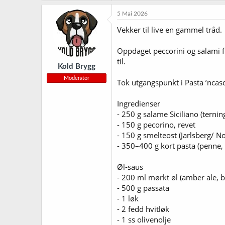
5 Mai 2026
Vekker til live en gammel tråd.
Oppdaget peccorini og salami fra
til.
Kold Brygg
Moderator
Tok utgangspunkt i Pasta ’ncas
Ingredienser
- 250 g salame Siciliano (ternin
- 150 g pecorino, revet
- 150 g smelteost (Jarlsberg/ N
- 350–400 g kort pasta (penne,
Øl‑saus
- 200 ml mørkt øl (amber ale, 
- 500 g passata
- 1 løk
- 2 fedd hvitløk
- 1 ss olivenolje