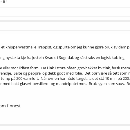
tit!
 knippe Westmalle Trappist, og spurte om jeg kunne gjøre bruk av dem på k
ng nyslakta kje fra Jostein Kvaole i Sogndal, og så straks en logisk kobling:
ne eller stor ildfast form. Ha i løk i store båter, grovhakket hvitløk, fersk ro
enolje. Salte og peppre, og dekk godt med folie. Det bør være så tett som mul
t temp på 200 varmluft. Når ovnen har nådd target, la det stå 10 min på 200, s
rver med bakt glasert persillerot og mandelpotetmos. Bruk sjyen som saus. B
som finnest