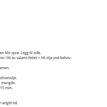
en blir sprø. Legg til side.
i litt av salami‑fettet + litt olje ved behov.
lamen.
 olivenolje.
alv mengde.
–15 min.
 angitt tid.