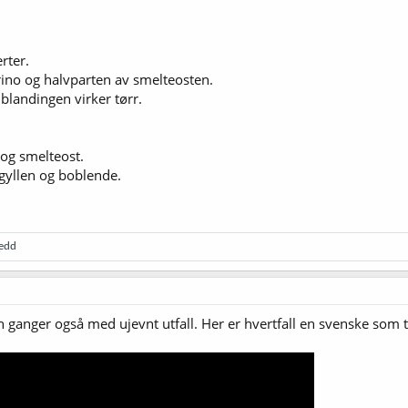
rter.
rino og halvparten av smelteosten.
 blandingen virker tørr.
og smelteost.
 gyllen og boblende.
jedd
n ganger også med ujevnt utfall. Her er hvertfall en svenske som t