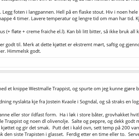
 Legg foten i langpannen. Hell på en flaske stout. Hiv i noen hele
nappe 4 timer. Lavere temperatur og lengre tid om man har tid. Kjøt
 (+ fløte + creme fraiche el.l). Kan bli litt bitter, så ikke bruk al
 godt til. Merk at dette kjøttet er ekstremt mørt, saftig og gjen
ler. Himmelsk godt.
 et knippe Westmalle Trappist, og spurte om jeg kunne gjøre bru
dning nyslakta kje fra Jostein Kvaole i Sogndal, og så straks en log
panne eller stor ildfast form. Ha i løk i store båter, grovhakket hvi
 Trappist og noen dl olivenolje. Salte og peppre, og dekk godt me
 kjøttet og gir det smak. Putt det i kald ovn, sett temp på 200 va
nk den siste Trapisten i glasset. Ferdig etter en time eller to. S