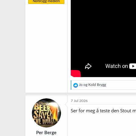
Norbrygg-medlem
R
Jo
og
Kold Brygg
e
a
k
7 Jul 2026
s
j
Ser for meg å teste den Stout 
o
n
e
r
Per Berge
: