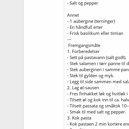
- Salt og pepper
Annet
- 1 aubergine (terninger)
- En håndfull erter
- Frisk basilikum eller timian
---
‍ Fremgangsmåte
1. Forberedelser
- Sett på pastavann (salt godt).
- Stek salamen i tørr panne til d
- Stek auberginen i samme panne 
- Stek til gylden og myk.
- Legg til side sammen med sa
2. Lag øl‑sausen
- Fres finhakket løk og hvitløk i
- Tilsett øl og kok inn til ca. h
- Tilsett passata og småkok 10
- Smak til med salt og pepper.
3. Kok pasta
- Kok pastaen 2 min kortere enn