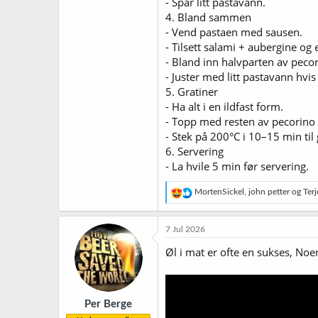
- Spar litt pastavann.
4. Bland sammen
- Vend pastaen med sausen.
- Tilsett salami + aubergine og e
- Bland inn halvparten av peco
- Juster med litt pastavann hvis
5. Gratiner
- Ha alt i en ildfast form.
- Topp med resten av pecorino 
- Stek på 200°C i 10–15 min til
6. Servering
- La hvile 5 min før servering.
R
MortenSickel
,
john petter
og
Ter
e
a
k
7 Jul 2026
s
j
Øl i mat er ofte en sukses, Noe
o
n
e
r
Per Berge
: