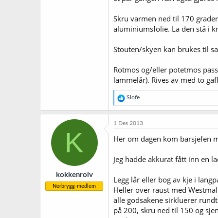
Skru varmen ned til 170 grader.
aluminiumsfolie. La den stå i k
Stouten/skyen kan brukes til saus
Rotmos og/eller potetmos passer
lammelår). Rives av med to gaf
R
Slofe
e
a
k
1 Des 2013
s
K
j
Her om dagen kom barsjefen med
o
n
Jeg hadde akkurat fått inn en la
e
r
kokkenrolv
:
Legg lår eller bog av kje i lang
Norbrygg-medlem
Heller over raust med Westmalle
alle godsakene sirkluerer rundt
på 200, skru ned til 150 og sje