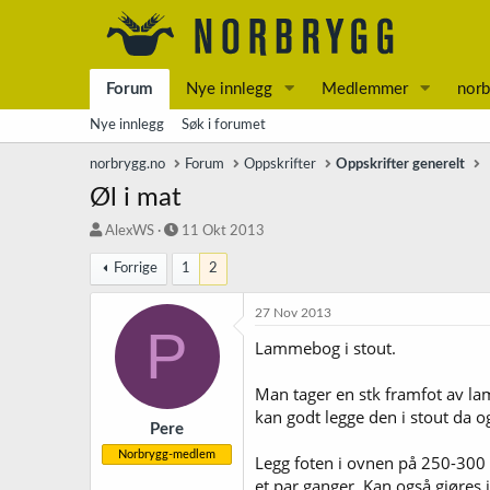
Forum
Nye innlegg
Medlemmer
norb
Nye innlegg
Søk i forumet
norbrygg.no
Forum
Oppskrifter
Oppskrifter generelt
Øl i mat
T
S
AlexWS
11 Okt 2013
r
t
Forrige
1
2
å
a
d
r
s
t
27 Nov 2013
P
t
d
Lammebog i stout.
a
a
r
t
t
o
Man tager en stk framfot av la
e
kan godt legge den i stout da o
r
Pere
Norbrygg-medlem
Legg foten i ovnen på 250-300 
et par ganger. Kan også gjøres