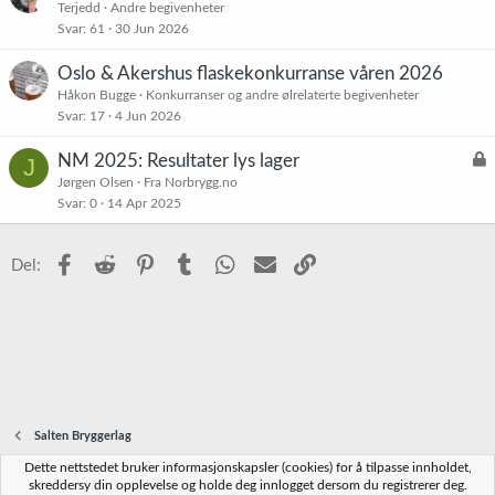
Terjedd
Andre begivenheter
Svar
61
30 Jun 2026
Oslo & Akershus flaskekonkurranse våren 2026
Håkon Bugge
Konkurranser og andre ølrelaterte begivenheter
Svar
17
4 Jun 2026
L
NM 2025: Resultater lys lager
J
å
Jørgen Olsen
Fra Norbrygg.no
Svar
0
14 Apr 2025
s
t
Facebook
Reddit
Pinterest
Tumblr
WhatsApp
E-post
Link
Del:
Salten Bryggerlag
Dette nettstedet bruker informasjonskapsler (cookies) for å tilpasse innholdet,
Norbrygg-default
skreddersy din opplevelse og holde deg innlogget dersom du registrerer deg.