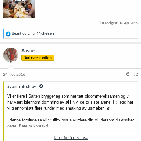
Sist redigert:
16 Apr 2015
R
Beant
og
Einar Michelsen
e
a
k
Aasnes
s
Norbrygg-medlem
j
o
n
e
24 Nov 2016
#2
r
:
Svein Erik skrev:
Vi er flere i Salten bryggerlag som har tatt øldommereksamen og vi
har vært igjennom dømming av øl i NM de to siste årene. I tillegg har
vi gjennomført flere runder med smaking av usmaker i øl.
I denne forbindelse vil vi tilby oss å vurdere ditt øl, dersom du ønsker
dette. Bare ta kontakt!
Klikk for å utvide...