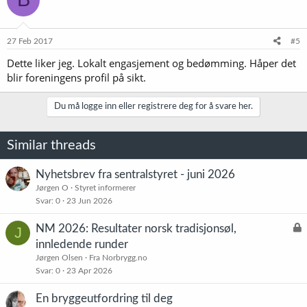
27 Feb 2017
#5
Dette liker jeg. Lokalt engasjement og bedømming. Håper det
blir foreningens profil på sikt.
Du må logge inn eller registrere deg for å svare her.
Similar threads
Nyhetsbrev fra sentralstyret - juni 2026
Jørgen O
Styret informerer
Svar
0
23 Jun 2026
L
NM 2026: Resultater norsk tradisjonsøl,
J
å
innledende runder
s
Jørgen Olsen
Fra Norbrygg.no
t
Svar
0
23 Apr 2026
En bryggeutfordring til deg