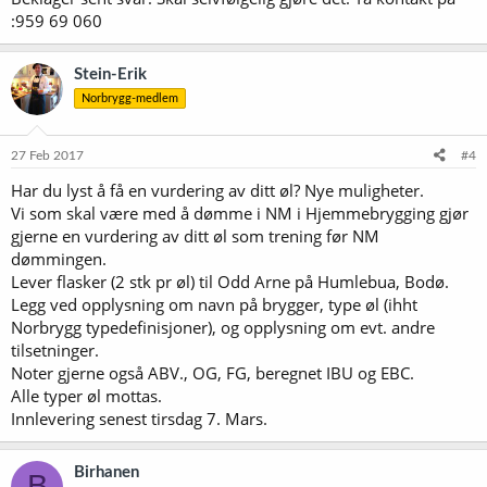
:959 69 060
Stein-Erik
Norbrygg-medlem
27 Feb 2017
#4
Har du lyst å få en vurdering av ditt øl? Nye muligheter.
Vi som skal være med å dømme i NM i Hjemmebrygging gjør
gjerne en vurdering av ditt øl som trening før NM
dømmingen.
Lever flasker (2 stk pr øl) til Odd Arne på Humlebua, Bodø.
Legg ved opplysning om navn på brygger, type øl (ihht
Norbrygg typedefinisjoner), og opplysning om evt. andre
tilsetninger.
Noter gjerne også ABV., OG, FG, beregnet IBU og EBC.
Alle typer øl mottas.
Innlevering senest tirsdag 7. Mars.
Birhanen
B