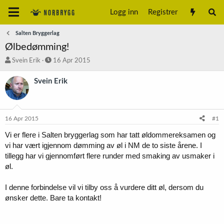
Logg inn
Registrer
Salten Bryggerlag
Ølbedømming!
T
S
Svein Erik
16 Apr 2015
r
t
å
a
Svein Erik
d
r
s
t
t
d
a
a
16 Apr 2015
#1
r
t
t
o
Vi er flere i Salten bryggerlag som har tatt øldommereksamen og
e
vi har vært igjennom dømming av øl i NM de to siste årene. I
r
tillegg har vi gjennomført flere runder med smaking av usmaker i
øl.
I denne forbindelse vil vi tilby oss å vurdere ditt øl, dersom du
ønsker dette. Bare ta kontakt!