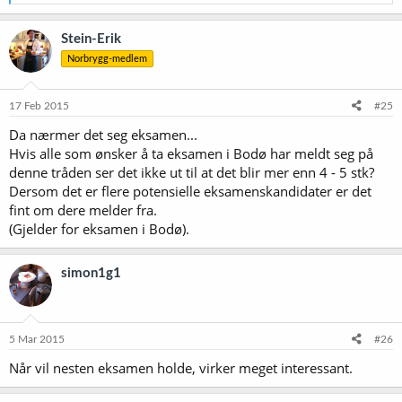
e
a
k
Stein-Erik
s
Norbrygg-medlem
j
o
n
e
17 Feb 2015
#25
r
Da nærmer det seg eksamen...
:
Hvis alle som ønsker å ta eksamen i Bodø har meldt seg på
denne tråden ser det ikke ut til at det blir mer enn 4 - 5 stk?
Dersom det er flere potensielle eksamenskandidater er det
fint om dere melder fra.
(Gjelder for eksamen i Bodø).
simon1g1
5 Mar 2015
#26
Når vil nesten eksamen holde, virker meget interessant.