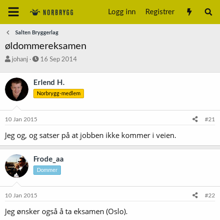
Logg inn
Registrer
Salten Bryggerlag
øldommereksamen
T
S
johanj
16 Sep 2014
r
t
å
a
Erlend H.
d
r
Norbrygg-medlem
s
t
t
d
a
a
10 Jan 2015
#21
r
t
t
o
Jeg og, og satser på at jobben ikke kommer i veien.
e
r
Frode_aa
Dommer
10 Jan 2015
#22
Jeg ønsker også å ta eksamen (Oslo).