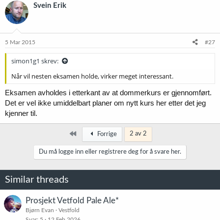
Svein Erik
5 Mar 2015
#27
simon1g1 skrev:
Når vil nesten eksamen holde, virker meget interessant.
Eksamen avholdes i etterkant av at dommerkurs er gjennomført.
Det er vel ikke umiddelbart planer om nytt kurs her etter det jeg
kjenner til.
Først
2 av 2
Forrige
Du må logge inn eller registrere deg for å svare her.
Similar threads
Prosjekt Vetfold Pale Ale*
Bjørn Evan
Vestfold
Svar
5
12 Feb 2026