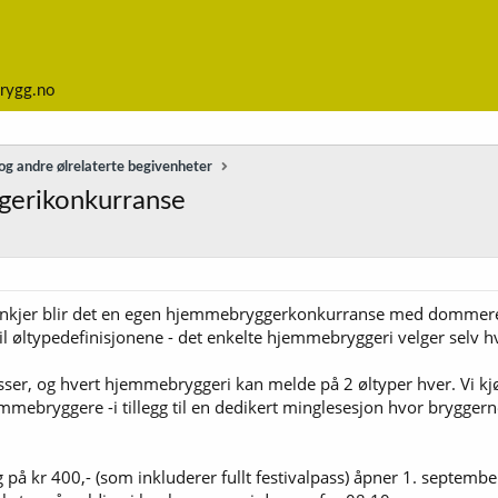
rygg.no
g andre ølrelaterte begivenheter
ggerikonkurranse
Steinkjer blir det en egen hjemmebryggerkonkurranse med dommer
 til øltypedefinisjonene - det enkelte hjemmebryggeri velger selv 
lasser, og hvert hjemmebryggeri kan melde på 2 øltyper hver. Vi kjø
mmebryggere -i tillegg til en dedikert minglesesjon hvor brygger
på kr 400,- (som inkluderer fullt festivalpass) åpner 1. septemb