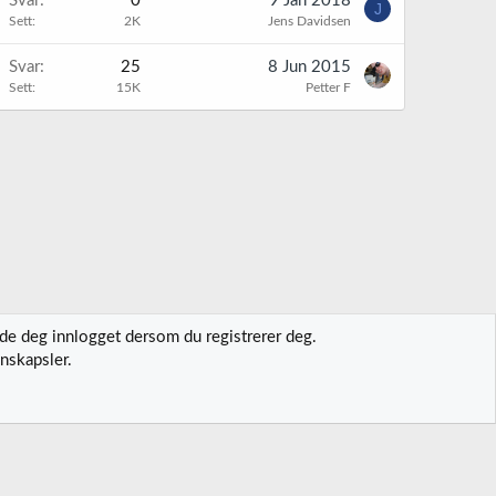
Svar
0
9 Jan 2018
J
Sett
2K
Jens Davidsen
Svar
25
8 Jun 2015
Sett
15K
Petter F
lde deg innlogget dersom du registrerer deg.
nskapsler.
t oss
Vilkår og regler
Personvernregler
Hjelp
Hjem
R
S
S