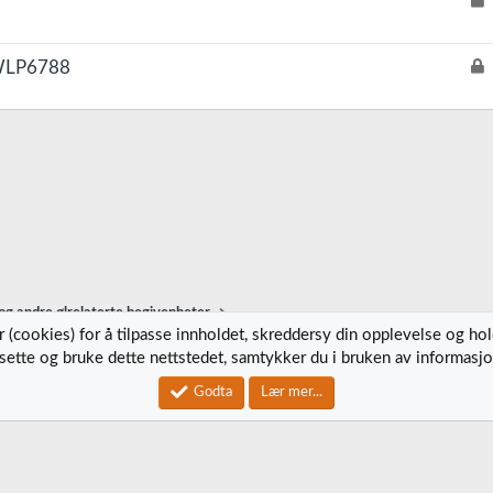
å
s
L
 WLP6788
t
å
s
t
g andre ølrelaterte begivenheter
 (cookies) for å tilpasse innholdet, skreddersy din opplevelse og ho
tsette og bruke dette nettstedet, samtykker du i bruken av informasjo
Kontak
Godta
Lær mer...
®
Community platform by XenForo
© 2010-2023 XenForo Ltd.