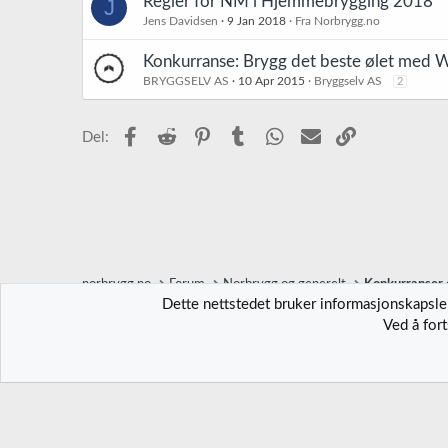
Regler for NM i Hjemmebrygging 2018
J
Jens Davidsen
9 Jan 2018
Fra Norbrygg.no
Konkurranse: Brygg det beste ølet med
BRYGGSELV AS
10 Apr 2015
Bryggselv AS
2
Facebook
Reddit
Pinterest
Tumblr
WhatsApp
E-post
Link
Del:
norbrygg.no
Forum
Norbrygg og generelt
Konkurranser o
Dette nettstedet bruker informasjonskapsler
Ved å for
Norbrygg-default