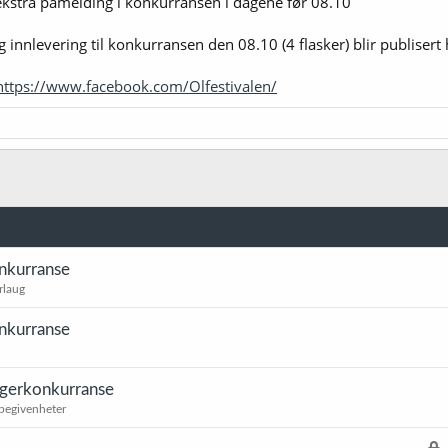
 ekstra påmelding i konkurransen i dagene før 08.10
innlevering til konkurransen den 08.10 (4 flasker) blir publisert 
https://www.facebook.com/Olfestivalen/
onkurranse
rlaug
onkurranse
ggerkonkurranse
 begivenheter
L