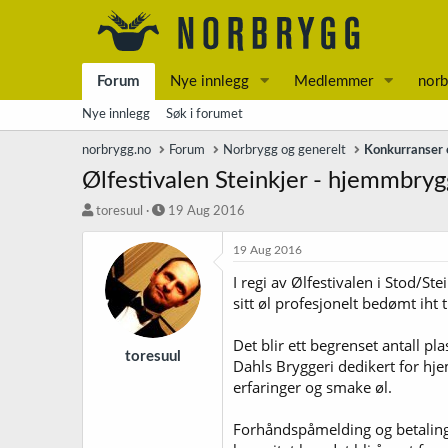
Forum
Nye innlegg
Medlemmer
norb
Nye innlegg
Søk i forumet
norbrygg.no
Forum
Norbrygg og generelt
Konkurranser o
Ølfestivalen Steinkjer - hjemmbry
T
S
toresuul
19 Aug 2016
r
t
å
a
19 Aug 2016
d
r
I regi av Ølfestivalen i Stod/
s
t
sitt øl profesjonelt bedømt iht
t
d
a
a
r
t
Det blir ett begrenset antall p
t
o
toresuul
Dahls Bryggeri dedikert for hje
e
erfaringer og smake øl.
r
Forhåndspåmelding og betaling 