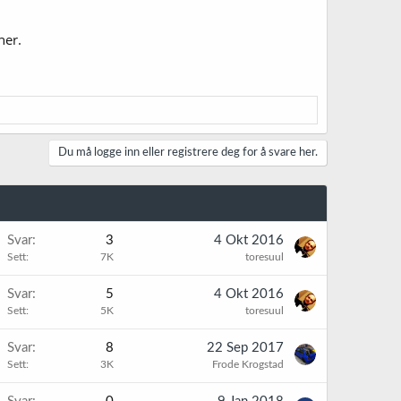
her.
Du må logge inn eller registrere deg for å svare her.
Svar
3
4 Okt 2016
Sett
7K
toresuul
Svar
5
4 Okt 2016
Sett
5K
toresuul
Svar
8
22 Sep 2017
Sett
3K
Frode Krogstad