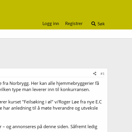
Logg inn
Registrer
Søk
#1
e fra Norbrygg. Her kan alle hjemmebryggerier få
hvilken type man leverer inn til konkurransen.
rer kurset "Feilsøking i øl" v/Roger Løe fra nye E.C
ne har anledning til å møte hverandre og utveksle
er – og annonseres på denne siden. Såfremt ledig