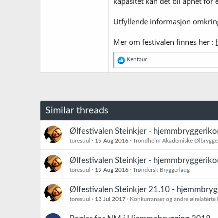
kapasitet kan det bli åpnet for
Utfyllende informasjon omkring 
Mer om festivalen finnes her :
R
Kentaur
e
a
k
s
j
o
Similar threads
n
e
r
Ølfestivalen Steinkjer - hjemmbryggerik
:
toresuul
19 Aug 2016
Trondheim Akademiske Ølbrygge
Ølfestivalen Steinkjer - hjemmbryggerik
toresuul
19 Aug 2016
Trøndersk Bryggerlaug
Ølfestivalen Steinkjer 21.10 - hjemmbry
toresuul
13 Jul 2017
Konkurranser og andre ølrelaterte