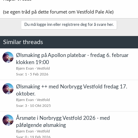
(se egen tråd på dette forumet om Vestfold Pale Ale)
Du må logge inn eller registrere deg for å svare her.
Similar threads
Ølsmaking på Apollon platebar - fredag 6. februar
klokken 19:00
Bjørn Evan
Vestfold
Svar
1
5 Feb 2026
Ølsmaking ++ med Norbrygg Vestfold fredag 17.
oktober.
Bjørn Evan
Vestfold
Svar
3
10 Okt 2025
Årsmøte i Norbrygg Vestfold 2026 - med
påfølgende ølsmaking
Bjørn Evan
Vestfold
Svar
0
19 Feb 2026