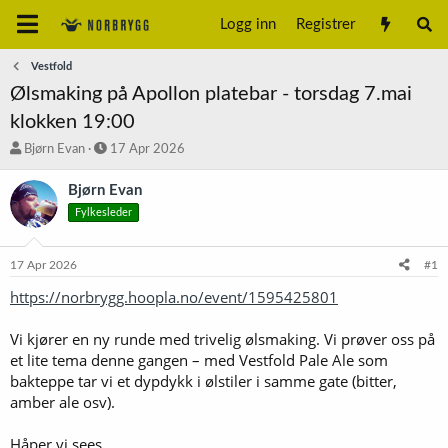
Logg inn
Registrer
Vestfold
Ølsmaking på Apollon platebar - torsdag 7.mai
klokken 19:00
T
S
Bjørn Evan
17 Apr 2026
r
t
å
a
Bjørn Evan
d
r
Fylkesleder
s
t
t
d
a
a
17 Apr 2026
#1
r
t
t
o
https://norbrygg.hoopla.no/event/1595425801
e
r
Vi kjører en ny runde med trivelig ølsmaking. Vi prøver oss på
et lite tema denne gangen – med Vestfold Pale Ale som
bakteppe tar vi et dypdykk i ølstiler i samme gate (bitter,
amber ale osv).
Håper vi sees