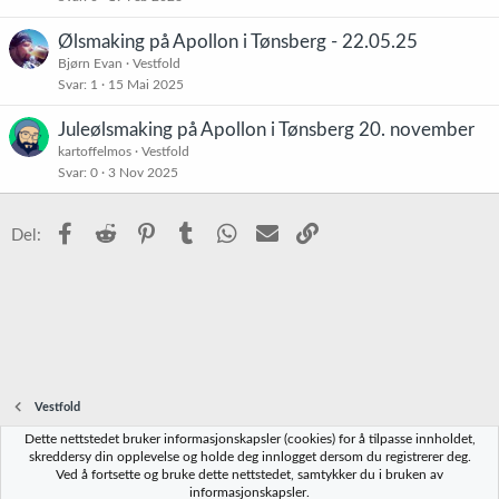
Ølsmaking på Apollon i Tønsberg - 22.05.25
Bjørn Evan
Vestfold
Svar
1
15 Mai 2025
Juleølsmaking på Apollon i Tønsberg 20. november
kartoffelmos
Vestfold
Svar
0
3 Nov 2025
Facebook
Reddit
Pinterest
Tumblr
WhatsApp
E-post
Link
Del:
Vestfold
Dette nettstedet bruker informasjonskapsler (cookies) for å tilpasse innholdet,
Norbrygg-default
skreddersy din opplevelse og holde deg innlogget dersom du registrerer deg.
Ved å fortsette og bruke dette nettstedet, samtykker du i bruken av
Kontakt oss
Vilkår og regler
Personvernregler
Hjelp
Hjem
R
informasjonskapsler.