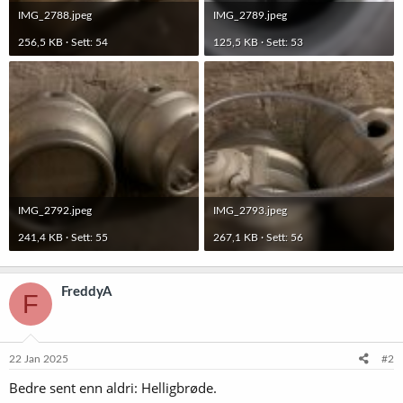
IMG_2788.jpeg
IMG_2789.jpeg
256,5 KB · Sett: 54
125,5 KB · Sett: 53
IMG_2792.jpeg
IMG_2793.jpeg
241,4 KB · Sett: 55
267,1 KB · Sett: 56
FreddyA
F
22 Jan 2025
#2
Bedre sent enn aldri: Helligbrøde.