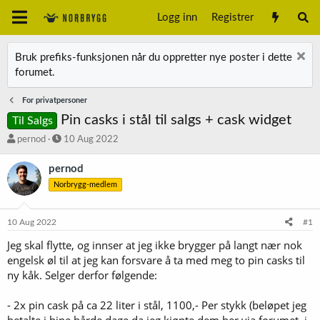
Logg inn
Registrer
Bruk prefiks-funksjonen når du oppretter nye poster i dette
forumet.
For privatpersoner
Pin casks i stål til salgs + cask widget
Til Salgs
T
S
pernod
10 Aug 2022
r
t
å
a
pernod
d
r
Norbrygg-medlem
s
t
t
d
a
a
10 Aug 2022
#1
r
t
t
o
Jeg skal flytte, og innser at jeg ikke brygger på langt nær nok
e
engelsk øl til at jeg kan forsvare å ta med meg to pin casks til
r
ny kåk. Selger derfor følgende:
- 2x pin cask på ca 22 liter i stål, 1100,- Per stykk (beløpet jeg
betalte i hine hårde dage da jeg kjøpte dem her via forumet,
i