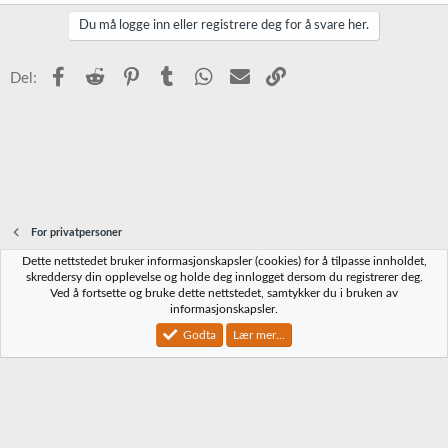
Du må logge inn eller registrere deg for å svare her.
Facebook
Reddit
Pinterest
Tumblr
WhatsApp
E-post
Link
Del:
For privatpersoner
Dette nettstedet bruker informasjonskapsler (cookies) for å tilpasse innholdet,
Norbrygg-default
skreddersy din opplevelse og holde deg innlogget dersom du registrerer deg.
Ved å fortsette og bruke dette nettstedet, samtykker du i bruken av
Kontakt oss
Vilkår og regler
Personvernregler
Hjelp
Hjem
R
informasjonskapsler.
S
S
Godta
Lær mer...
®
Community platform by XenForo
© 2010-2023 XenForo Ltd.