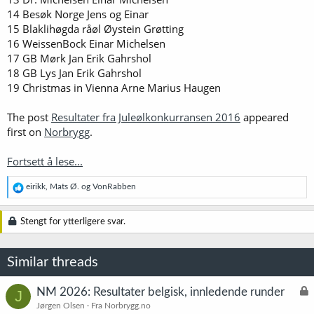
14 Besøk Norge Jens og Einar
15 Blaklihøgda råøl Øystein Grøtting
16 WeissenBock Einar Michelsen
17 GB Mørk Jan Erik Gahrshol
18 GB Lys Jan Erik Gahrshol
19 Christmas in Vienna Arne Marius Haugen
The post
Resultater fra Juleølkonkurransen 2016
appeared
first on
Norbrygg
.
Fortsett å lese...
R
eirikk
,
Mats Ø.
og
VonRabben
e
a
k
Stengt for ytterligere svar.
s
j
o
Similar threads
n
e
r
L
NM 2026: Resultater belgisk, innledende runder
J
:
å
Jørgen Olsen
Fra Norbrygg.no