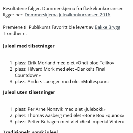
Resultatene følger. Dommerskjema fra flaskekonkurransen
ligger her:
Dommerskjema Juleølkonkurransen 2016
Premiene til Publikums Favoritt ble levert av
Bakke Brygg
i
Trondheim.
Juleøl med tilsetninger
plass: Eirik Morland med ølet «Ondt blod Teliko»
plass: Håvard Mork med ølet «Dankel’s Final
Countdown»
plass: Anders Laengen med ølet «Multespann»
Juleøl uten tilsetninger
plass: Per Arne Nonsvik med ølet «Julebokk»
plass: Thomas Aasberg med ølet «Bone Box Equinox»
plass: Petter Buhagen med ølet «Real Imperial Vinter»
Tradisjonelt norsk juleøl