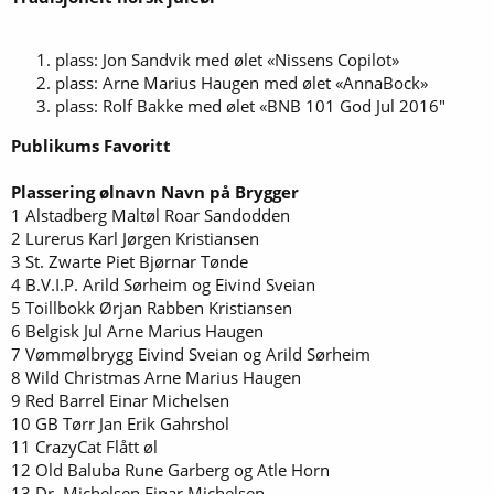
plass: Jon Sandvik med ølet «Nissens Copilot»
plass: Arne Marius Haugen med ølet «AnnaBock»
plass: Rolf Bakke med ølet «BNB 101 God Jul 2016″
Publikums Favoritt
Plassering
ølnavn
Navn på Brygger
1 Alstadberg Maltøl Roar Sandodden
2 Lurerus Karl Jørgen Kristiansen
3 St. Zwarte Piet Bjørnar Tønde
4 B.V.I.P. Arild Sørheim og Eivind Sveian
5 Toillbokk Ørjan Rabben Kristiansen
6 Belgisk Jul Arne Marius Haugen
7 Vømmølbrygg Eivind Sveian og Arild Sørheim
8 Wild Christmas Arne Marius Haugen
9 Red Barrel Einar Michelsen
10 GB Tørr Jan Erik Gahrshol
11 CrazyCat Flått øl
12 Old Baluba Rune Garberg og Atle Horn
13 Dr. Michelsen Einar Michelsen