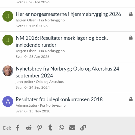
Svar
0
28 Apr 2026
s
t
L
Her er norgesmesterne i hjemmebrygging 2026
J
å
Jørgen Olsen
Fra Norbrygg.no
Svar
0
1 Mai 2026
s
t
L
NM 2026: Resultater mørk lager og bock,
J
å
innledende runder
s
Jørgen Olsen
Fra Norbrygg.no
t
Svar
0
28 Apr 2026
Nyhetsbrev fra Norbrygg Oslo og Akershus 24.
september 2024
john petter
Oslo og Akershus
Svar
0
24 Sep 2024
L
Resultater fra Juleølkonkurransen 2018
A
å
Administrator
Fra Norbrygg.no
Svar
0
15 Nov 2018
s
t
Facebook
Reddit
Pinterest
Tumblr
WhatsApp
E-post
Link
Del: