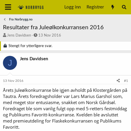
Logg inn
Registrer
Fra Norbrygg.no
Resultater fra Juleølkonkurransen 2016
T
S
Jens Davidsen
13 Nov 2016
r
t
å
a
Stengt for ytterligere svar.
d
r
s
t
Jens Davidsen
J
t
d
a
a
r
t
t
o
13 Nov 2016
#1
e
r
Årets Juleølkonkurranse ble igjen avholdt på Klostergården på
Tautra. Årets foredragsholder var Lars Marius Garshol som,
med meget stor entusiasme, snakket om Norsk Gårdsøl.
Foredraget ble som vanlig fulgt opp med 5-retters festmiddag
og Publikums Favoritt-konkurranse. Kvelden ble avsluttet
med premieutdeling for Flaskekonkurransen og Publikums
Favoritt.