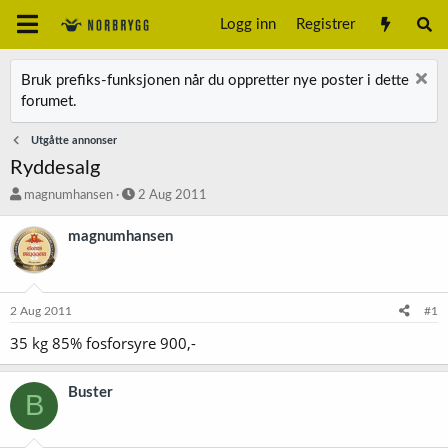
Logg inn
Registrer
Bruk prefiks-funksjonen når du oppretter nye poster i dette
forumet.
Utgåtte annonser
Ryddesalg
T
S
magnumhansen
2 Aug 2011
r
t
å
a
magnumhansen
d
r
s
t
t
d
a
a
2 Aug 2011
#1
r
t
t
o
35 kg 85% fosforsyre 900,-
e
r
Buster
B