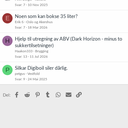
Svar
7
10 Nov 2025
Noen som kan bokse 35 liter?
E
Erik-S
Oslo og Akershus
Svar
7
18 Mar 2026
Hjelp til utregning av ABV (Dark Horizon - minus to
H
sukkertilsetninger)
Haakon333
Brygging
Svar
13
11 Jul 2026
Silkar Digiboil siler dårlig.
P
petgus
Vestfold
Svar
9
24 Mai 2025
Facebook
Reddit
Pinterest
Tumblr
WhatsApp
E-post
Link
Del: