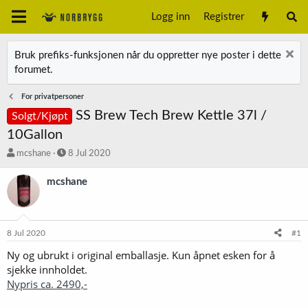
Logg inn
Registrer
Bruk prefiks-funksjonen når du oppretter nye poster i dette
forumet.
For privatpersoner
SS Brew Tech Brew Kettle 37l /
Solgt/Kjøpt
10Gallon
T
S
mcshane
8 Jul 2020
r
t
å
a
mcshane
d
r
s
t
t
d
a
a
8 Jul 2020
#1
r
t
t
o
Ny og ubrukt i original emballasje. Kun åpnet esken for å
e
sjekke innholdet.
r
Nypris ca. 2490,-