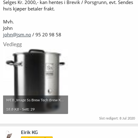
Selges Kr. 2000,- kan hentes i Brevik / Porsgrunn, evt. Sendes
hvis kjøper betaler frakt.
Mvh.
John
john@jsm.no
/ 95 20 98 58
Vedlegg
WEB_Image Ss Brew Tech Brew Kettle 37 L 10 gallon 1484371073.jpg
18,8 KB · Sett: 29
Sist redigert:
8 Jul 2020
Eirik KG