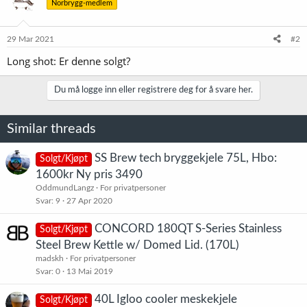
Norbrygg-medlem
29 Mar 2021
#2
Long shot: Er denne solgt?
Du må logge inn eller registrere deg for å svare her.
Similar threads
SS Brew tech bryggekjele 75L, Hbo:
Solgt/Kjøpt
1600kr Ny pris 3490
OddmundLangz
For privatpersoner
Svar
9
27 Apr 2020
CONCORD 180QT S-Series Stainless
Solgt/Kjøpt
Steel Brew Kettle w/ Domed Lid. (170L)
madskh
For privatpersoner
Svar
0
13 Mai 2019
40L Igloo cooler meskekjele
Solgt/Kjøpt