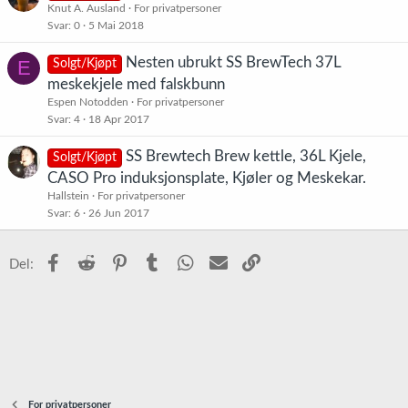
Knut A. Ausland
For privatpersoner
Svar
0
5 Mai 2018
Nesten ubrukt SS BrewTech 37L
E
Solgt/Kjøpt
meskekjele med falskbunn
Espen Notodden
For privatpersoner
Svar
4
18 Apr 2017
SS Brewtech Brew kettle, 36L Kjele,
Solgt/Kjøpt
CASO Pro induksjonsplate, Kjøler og Meskekar.
Hallstein
For privatpersoner
Svar
6
26 Jun 2017
Facebook
Reddit
Pinterest
Tumblr
WhatsApp
E-post
Link
Del:
For privatpersoner